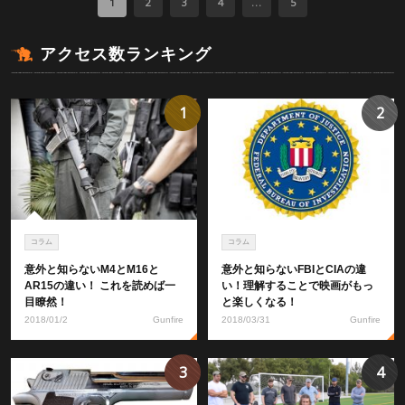
1
2
3
4
...
5
アクセス数ランキング
1
2
コラム
コラム
意外と知らないM4とM16と
意外と知らないFBIとCIAの違
AR15の違い！ これを読めば一
い！理解することで映画がもっ
目瞭然！
と楽しくなる！
2018/01/2
Gunfire
2018/03/31
Gunfire
3
4