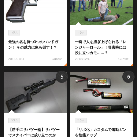
コラム
コラム
最強の名を持つ3つのハンドガ
一瞬で人を担ぎ上げられる「レ
ン！ その威力は象も倒す！？
ンジャーロール」！災害時には
役に立つカモ……？
2018/01/11
Gunfire
2018/12/4
Gunfire
5
6
コラム
コラム
【勝手にサバゲー論】サバゲー
「リポ化」カスタムで電動ガン
でスナイパーは成り立つのか
を性能アップ