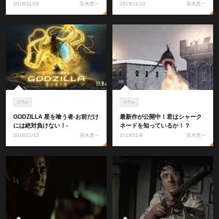
2018/11/29
笹木恵一
2018/11/22
笹木恵一
コラム
コラム
GODZILLA 星を喰う者-お前だけ
最新作が公開中！君はシャーク
には絶対負けない！-
ネードを知っているか！？
2018/11/15
笹木恵一
2018/11/8
笹木恵一