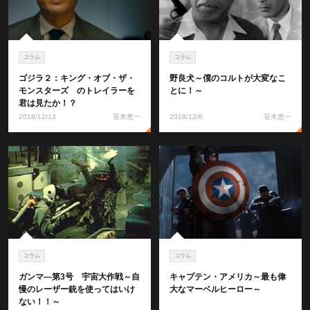
コラム
コラム
ゴジラ２：キング・オブ・ザ・
野良犬～僕のコルトが大変なこ
モンスターズ のトレイラーを
とに！～
君は見たか！？
2018/12/13
笹木恵一
2018/12/6
笹木恵一
コラム
コラム
ガンマ―第3号 宇宙大作戦～自
キャプテン・アメリカ～最も偉
慢のレーザー銃を使ってはいけ
大なマーベルヒーロー～
ない！！～