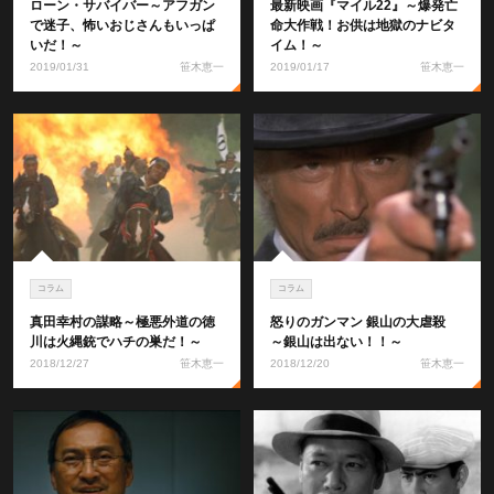
ローン・サバイバー～アフガン
最新映画『マイル22』～爆発亡
で迷子、怖いおじさんもいっぱ
命大作戦！お供は地獄のナビタ
いだ！～
イム！～
2019/01/31
笹木恵一
2019/01/17
笹木恵一
コラム
コラム
真田幸村の謀略～極悪外道の徳
怒りのガンマン 銀山の大虐殺
川は火縄銃でハチの巣だ！～
～銀山は出ない！！～
2018/12/27
笹木恵一
2018/12/20
笹木恵一