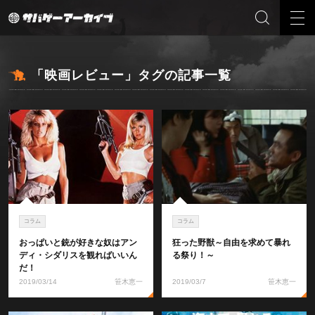
「映画レビュー」タグの記事一覧
コラム
コラム
おっぱいと銃が好きな奴はアン
狂った野獣～自由を求めて暴れ
ディ・シダリスを観ればいいん
る祭り！～
だ！
2019/03/14
笹木恵一
2019/03/7
笹木恵一