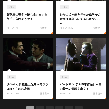
コラム
コラム
鉄砲玉の美学～銃も金も女も全
わらの犬～銃を持った低学歴の
部手に入れようぜ！～
舎者は皆殺しにするしかない！
～
2018/11/1
笹木恵一
2018/10/25
笹木恵一
コラム
コラム
現代やくざ 血桜三兄弟～モグラ
バットマン（1989年作品）～闇
はぼくらのお友達～
の騎士の素顔を暴く！～
2018/10/11
笹木恵一
2018/10/4
笹木恵一