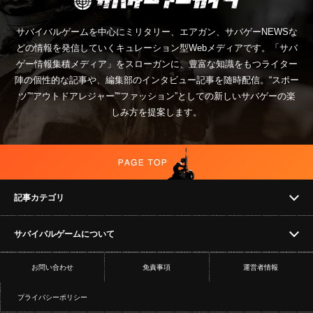
サバイバルゲームを中心にミリタリー、エアガン、サバゲーNEWSな
どの情報を発信していくキュレーション型Webメディアです。「サバ
ゲー情報集積メディア」をスローガンに、豊富な知識をもつライター
陣の個性的な記事や、編集部のインタビュー記事を随時配信。“スポー
ツ”“アウトドアレジャー”“ファッション”としての新しいサバゲーの楽
しみ方を提案します。
記事カテゴリ
サバイバルゲームについて
NEWS
お問い合わせ
免責事項
運営者情報
フィールド
イベント
プライバシーポリシー
ショップ
コラム