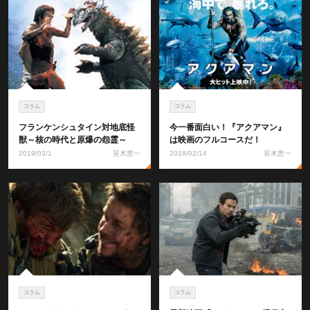
コラム
コラム
フランケンシュタイン対地底怪
今一番面白い！『アクアマン』
獣～核の時代と原爆の怨霊～
は映画のフルコースだ！
2019/03/1
笹木恵一
2019/02/14
笹木恵一
コラム
コラム