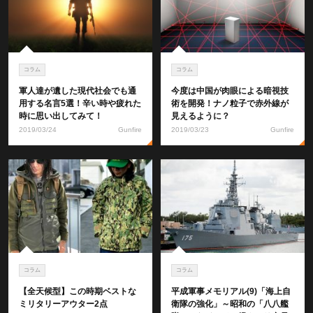
コラム
コラム
軍人達が遺した現代社会でも通
今度は中国が肉眼による暗視技
用する名言5選！辛い時や疲れた
術を開発！ナノ粒子で赤外線が
時に思い出してみて！
見えるように？
2019/03/24
Gunfire
2019/03/23
Gunfire
コラム
コラム
【全天候型】この時期ベストな
平成軍事メモリアル(9)「海上自
ミリタリーアウター2点
衛隊の強化」～昭和の「八八艦