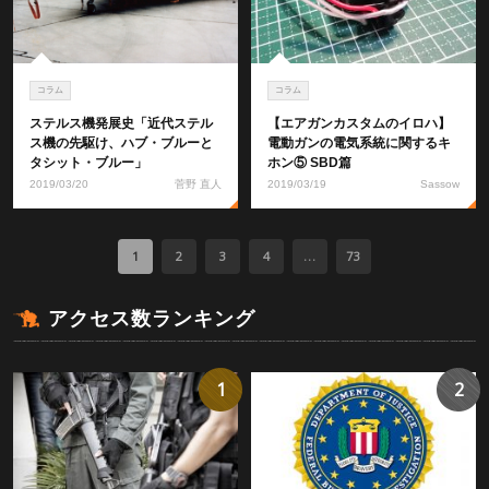
コラム
コラム
ステルス機発展史「近代ステル
【エアガンカスタムのイロハ】
ス機の先駆け、ハブ・ブルーと
電動ガンの電気系統に関するキ
タシット・ブルー」
ホン⑤ SBD篇
2019/03/20
菅野 直人
2019/03/19
Sassow
1
2
3
4
...
73
アクセス数ランキング
1
2