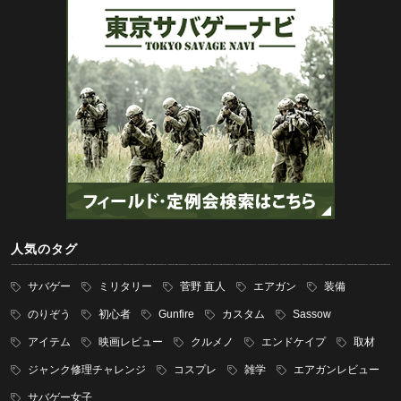
人気のタグ
サバゲー
ミリタリー
菅野 直人
エアガン
装備
のりぞう
初心者
Gunfire
カスタム
Sassow
アイテム
映画レビュー
クルメノ
エンドケイプ
取材
ジャンク修理チャレンジ
コスプレ
雑学
エアガンレビュー
サバゲー女子