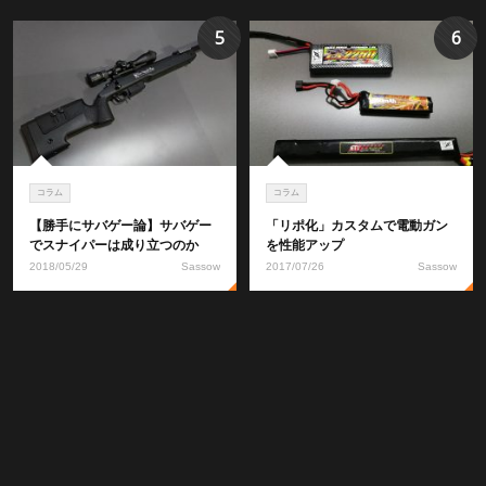
5
6
コラム
コラム
【勝手にサバゲー論】サバゲー
「リポ化」カスタムで電動ガン
でスナイパーは成り立つのか
を性能アップ
2018/05/29
Sassow
2017/07/26
Sassow