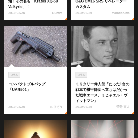
場！その名も「Kratos XQ-58
G&G CM16 SRS リベレーター
Valkyrie」！
カスタム
2019/03/26
Gunfire
2019/03/25
marodaruma
コラム
コラム
コンパクトブルパップ
ミリタリー偉人伝「たった1台の
「UAR501」
戦車で機甲師団へ立ちはだかっ
た戦車エース、ミヒャエル・ヴ
ィットマン」
2019/03/25
のりぞう
2019/03/25
菅野 直人