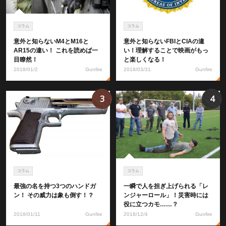
コラム
コラム
意外と知らないM4とM16と
意外と知らないFBIとCIAの違
AR15の違い！ これを読めば一
い！理解することで映画がもっ
目瞭然！
と楽しくなる！
2018/01/2
Gunfire
2018/03/31
Gunfire
3
4
コラム
コラム
最強の名を持つ3つのハンドガ
一瞬で人を担ぎ上げられる「レ
ン！ その威力は象も倒す！？
ンジャーロール」！災害時には
役に立つカモ……？
2018/01/11
Gunfire
2018/12/4
Gunfire