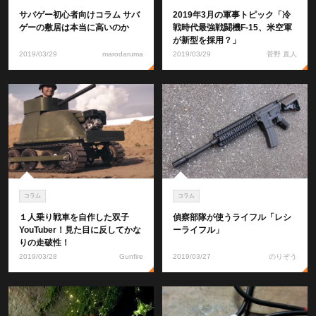
サバゲー初心者向けコラム サバ
2019年3月の軍事トピック「冷
ゲーの敷居は本当に高いのか
戦時代最強戦闘機F-15、米空軍
が新型を採用？」
2019/03/29
marodaruma
2019/03/29
菅野 直人
コラム
コラム
１人乗り戦車を自作した双子
偵察部隊が使うライフル「レシ
YouTuber！見た目に反してかな
ーライフル」
りの走破性！
2019/03/28
Gunfire
2019/03/27
のりぞう