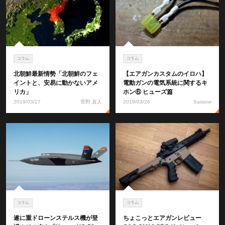
コラム
コラム
北朝鮮最新情勢「北朝鮮のフェ
【エアガンカスタムのイロハ】
イントと、安易に動かないアメ
電動ガンの電気系統に関するキ
リカ」
ホン⑥ ヒューズ篇
2019/03/27
菅野 直人
2019/03/26
Sassow
コラム
コラム
遂に重ドローンステルス機が登
ちょこっとエアガンレビュー