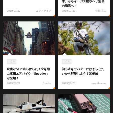
隊」からイージス艦やヘリ空母
の艦隊へ～
2019/03/22
エンドケイプ
2019/03/22
菅野 直人
コラム
コラム
現実がSFに追い付いた！空を飛
初心者をサバゲーにはまらせた
ぶ軍用エアバイク「Speeder」
いから解説しよう！装備編
が登場！
2019/03/21
Gunfire
2019/03/20
marodaruma