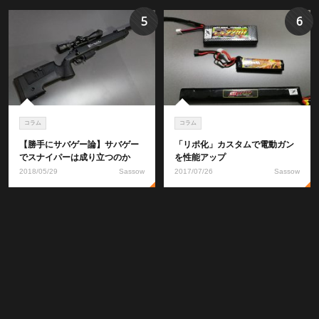
5
6
コラム
コラム
【勝手にサバゲー論】サバゲー
「リポ化」カスタムで電動ガン
でスナイパーは成り立つのか
を性能アップ
2018/05/29
Sassow
2017/07/26
Sassow