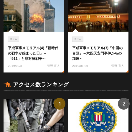
コラム
コラム
平成軍事メモリアル(4)「新時代
平成軍事メモリアル(3)「中国の
の戦争が始まった日」～
台頭」～六四天安門事件からの
「911」と非対称戦争～
加速～
2019/02/8
菅野 直人
2019/01/25
菅野 直人
アクセス数ランキング
1
2