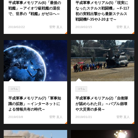
平成軍事メモリアル(6)「最後の
平成軍事メモリアル(5)「現実に
戦艦」～アイオワ級戦艦の退役
なったステルス戦闘機」～F-117
で、世界の『戦艦』がゼロへ～
初の実戦出撃から最新ステルス
戦闘機F-35やJ-20まで～
2019/02/22
菅野 直人
2019/02/15
菅野 直人
コラム
コラム
平成軍事メモリアル(7)「軍事知
平成軍事メモリアル(2)「自衛隊
識の拡散」～インターネットに
が認められた日」～バブル崩壊
よる情報共有の時代～
や大災害の多発～
2019/03/8
菅野 直人
2019/01/21
菅野 直人