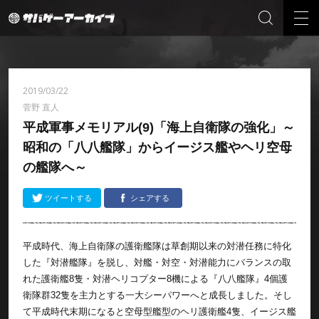
2019/03/22
菅野 直人
平成軍事メモリアル(9)「海上自衛隊の強化」～
昭和の「八八艦隊」からイージス艦やヘリ空母
の艦隊へ～
ツイートする
シェアする
平成時代、海上自衛隊の護衛艦隊は草創期以来の対潜任務に特化
した『対潜艦隊』を脱し、対艦・対空・対潜能力にバランスの取
れた護衛艦8隻・対潜ヘリコプター8機による『八八艦隊』4個護
衛隊群32隻を主力とする一大シーパワーへと成長しました。そし
て平成時代末期になると空母型艦型のヘリ護衛艦4隻、イージス艦