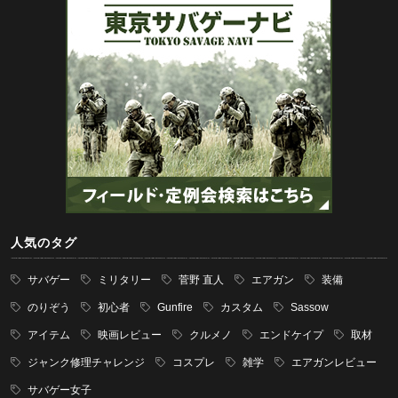
人気のタグ
サバゲー
ミリタリー
菅野 直人
エアガン
装備
のりぞう
初心者
Gunfire
カスタム
Sassow
アイテム
映画レビュー
クルメノ
エンドケイプ
取材
ジャンク修理チャレンジ
コスプレ
雑学
エアガンレビュー
サバゲー女子