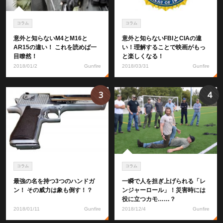
コラム
コラム
意外と知らないM4とM16と
意外と知らないFBIとCIAの違
AR15の違い！ これを読めば一
い！理解することで映画がもっ
目瞭然！
と楽しくなる！
2018/01/2
Gunfire
2018/03/31
Gunfire
3
4
コラム
コラム
最強の名を持つ3つのハンドガ
一瞬で人を担ぎ上げられる「レ
ン！ その威力は象も倒す！？
ンジャーロール」！災害時には
役に立つカモ……？
2018/01/11
Gunfire
2018/12/4
Gunfire