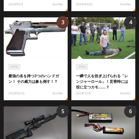
2018/01/2
Gunfire
2018/03/31
Gunfire
3
4
コラム
コラム
最強の名を持つ3つのハンドガ
一瞬で人を担ぎ上げられる「レ
ン！ その威力は象も倒す！？
ンジャーロール」！災害時には
役に立つカモ……？
2018/01/11
Gunfire
2018/12/4
Gunfire
5
6