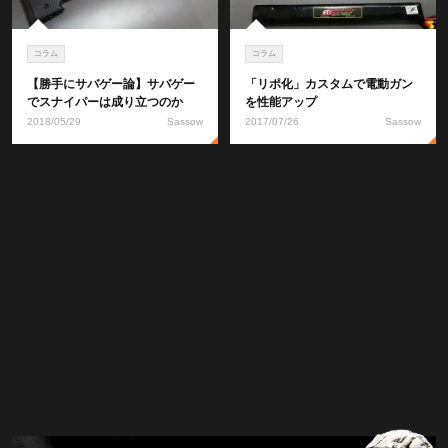
コラム
コラム
【勝手にサバゲー論】サバゲー
「リポ化」カスタムで電動ガン
でスナイパーは成り立つのか
を性能アップ
2018/05/29
Sassow
2017/07/26
Sassow