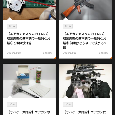
コラム
コラム
【エアガンカスタムのイロハ】
【エアガンカスタムのイロハ】
初速調整の基本的で一般的なお
初速調整の基本的で一般的なお
話② 分解&洗浄篇
話① 初速はどうやって決まる？
篇
2018/12/18
Sassow
2018/12/11
Sassow
コラム
コラム
【サバゲー大掃除】エアガンや
【サバゲー大掃除】エアガンに