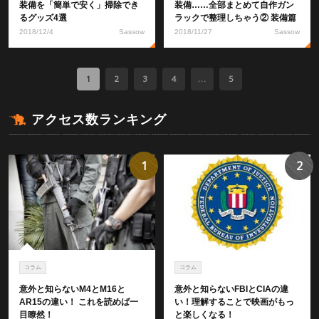
装備を「簡単で安く」掃除でき
装備……全部まとめて自作ガン
るグッズ4選
ラックで整理しちゃう② 装備篇
2018/12/4
Sassow
2018/11/27
Sassow
1
2
3
4
...
5
アクセス数ランキング
1
2
コラム
コラム
意外と知らないM4とM16と
意外と知らないFBIとCIAの違
AR15の違い！ これを読めば一
い！理解することで映画がもっ
目瞭然！
と楽しくなる！