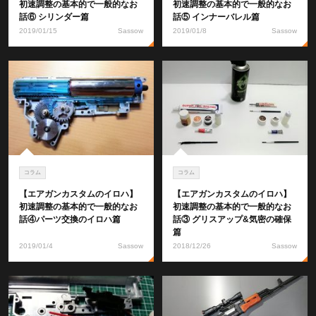
初速調整の基本的で一般的なお
初速調整の基本的で一般的なお
話⑥ シリンダー篇
話⑤ インナーバレル篇
2019/01/15
Sassow
2019/01/8
Sassow
コラム
コラム
【エアガンカスタムのイロハ】
【エアガンカスタムのイロハ】
初速調整の基本的で一般的なお
初速調整の基本的で一般的なお
話④パーツ交換のイロハ篇
話③ グリスアップ&気密の確保
篇
2019/01/4
Sassow
2018/12/26
Sassow