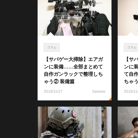
コラム
コラム
【サバゲー大掃除】エアガ
【サ
ンに装備……全部まとめて
ンに
自作ガンラックで整理しち
て自
ゃう② 装備篇
ちゃう
2018/11/27
Sassow
2018/11