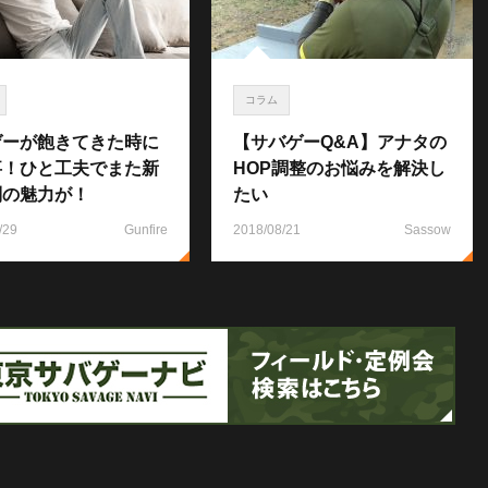
コラム
ゲーが飽きてきた時に
【サバゲーQ&A】アナタの
事！ひと工夫でまた新
HOP調整のお悩みを解決し
別の魅力が！
たい
/29
Gunfire
2018/08/21
Sassow