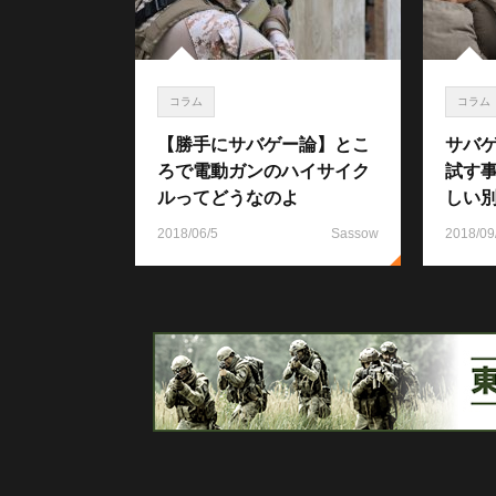
コラム
コラム
【勝手にサバゲー論】とこ
サバ
ろで電動ガンのハイサイク
試す
ルってどうなのよ
しい
2018/06/5
Sassow
2018/09