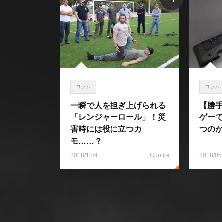
コラム
コラム
一瞬で人を担ぎ上げられる
【勝
「レンジャーロール」！災
ゲー
害時には役に立つカ
つの
モ……？
2018/12/4
Gunfire
2018/05