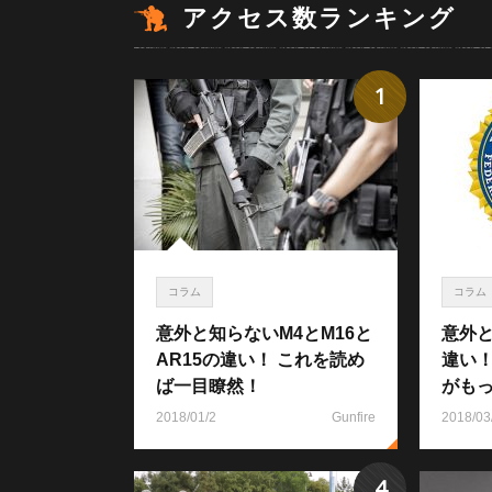
アクセス数ランキング
1
コラム
コラム
意外と知らないM4とM16と
意外と
AR15の違い！ これを読め
違い
ば一目瞭然！
がも
2018/01/2
Gunfire
2018/03
4