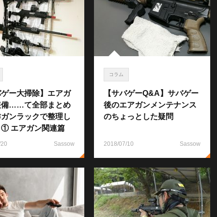
コラム
バゲー大掃除】エアガ
【サバゲーQ&A】サバゲー
装備……て全部まとめ
後のエアガンメンテナンス
作ガンラックで整理し
のちょっとした疑問
① エアガン関連篇
/20
Sassow
2018/07/10
Sassow