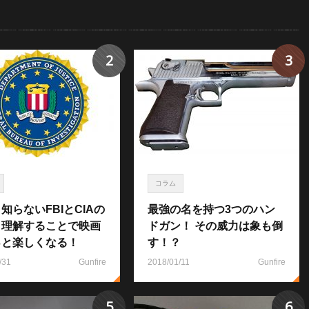
2
3
コラム
知らないFBIとCIAの
最強の名を持つ3つのハン
！理解することで映画
ドガン！ その威力は象も倒
っと楽しくなる！
す！？
/31
Gunfire
2018/01/11
Gunfire
5
6