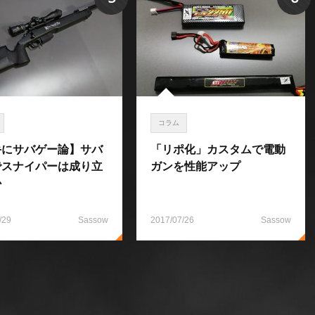
コラム
手にサバゲー論】サバ
「リポ化」カスタムで電動
でスナイパーは成り立
ガンを性能アップ
か
/29
Sassow
2017/07/26
Sassow