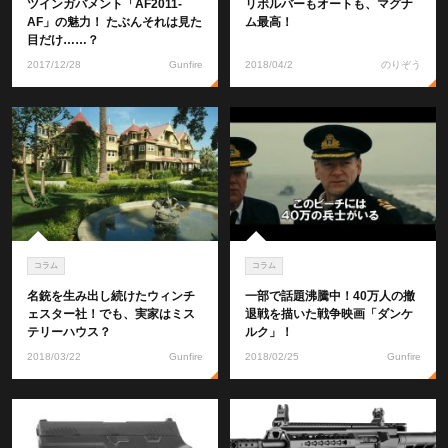
ツインガバメント「AF2011-
リボルバーもオートも、マグナ
AF」の魅力！ たぶんそれは見た
ム最高！
目だけ……？
2017/12/28
Gunfire
2018/04/2
のりぞう
コラム
コラム
名銃を生み出し続けたウィンチ
一部で話題沸騰中！40万人の撤
ェスター社！でも、実家はミス
退戦を描いた戦争映画「ダンケ
テリーハウス？
ルク」！
2018/03/22
Gunfire
2018/02/25
Gunfire