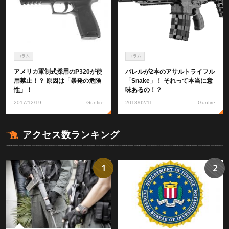
コラム
コラム
アメリカ軍制式採用のP320が使
バレルが2本のアサルトライフル
用禁止！？ 原因は「暴発の危険
「Snake」！ それって本当に意
性」！
味あるの！？
2017/12/19
Gunfire
2018/02/11
Gunfire
アクセス数ランキング
1
2