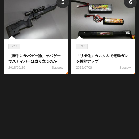
5
6
コラム
コラム
【勝手にサバゲー論】サバゲー
「リポ化」カスタムで電動ガン
でスナイパーは成り立つのか
を性能アップ
2018/05/29
Sassow
2017/07/26
Sassow