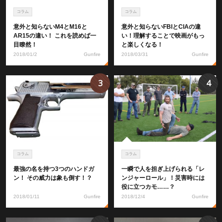
コラム
コラム
意外と知らないM4とM16と
意外と知らないFBIとCIAの違
AR15の違い！ これを読めば一
い！理解することで映画がもっ
目瞭然！
と楽しくなる！
2018/01/2
Gunfire
2018/03/31
Gunfire
3
4
コラム
コラム
最強の名を持つ3つのハンドガ
一瞬で人を担ぎ上げられる「レ
ン！ その威力は象も倒す！？
ンジャーロール」！災害時には
役に立つカモ……？
2018/01/11
Gunfire
2018/12/4
Gunfire