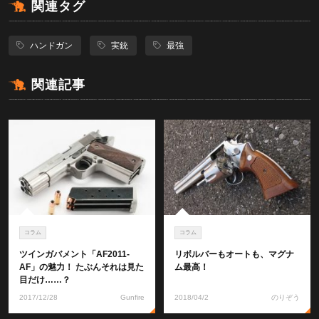
関連タグ
ハンドガン
実銃
最強
関連記事
コラム
コラム
ツインガバメント「AF2011-
リボルバーもオートも、マグナ
AF」の魅力！ たぶんそれは見た
ム最高！
目だけ……？
2017/12/28
Gunfire
2018/04/2
のりぞう