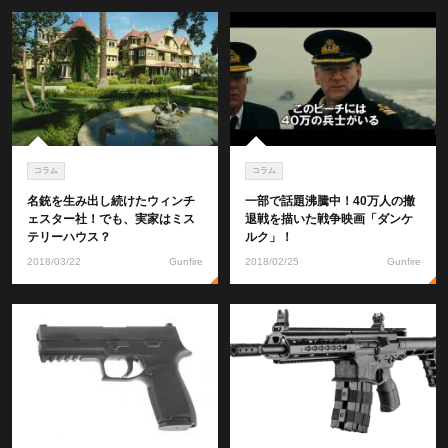
コラム
コラム
名銃を生み出し続けたウィンチ
一部で話題沸騰中！40万人の撤
ェスター社！でも、実家はミス
退戦を描いた戦争映画「ダンケ
テリーハウス？
ルク」！
2018/03/22
Gunfire
2018/02/25
Gunfire