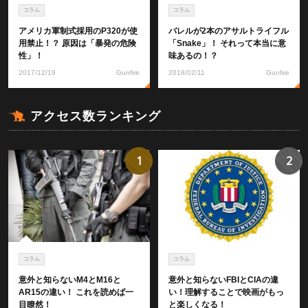
コラム
コラム
アメリカ軍制式採用のP320が使
バレルが2本のアサルトライフル
用禁止！？ 原因は「暴発の危険
「Snake」！ それって本当に意
性」！
味あるの！？
2017/12/19
Gunfire
2018/02/11
Gunfire
アクセス数ランキング
1
2
コラム
コラム
意外と知らないM4とM16と
意外と知らないFBIとCIAの違
AR15の違い！ これを読めば一
い！理解することで映画がもっ
目瞭然！
と楽しくなる！