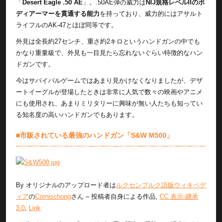
「
Desert Eagle .50 AE
」。.50AE弾の威力は
NIJ規格レベルIIのボ
ディアーマーを貫通する能力
を持っており、威力的にはアサルト
ライフルのAK-47とほぼ同等です。
外見は全長約27センチ、重さ約2キロというハンドガンの中でも
かなり重量級で、外見も一目見たら忘れないぐらい特徴的なハン
ドガンです。
今はサバイバルゲームではあまり見かけなくなりましたが、デザ
ートイーグルが登場したときは非常に人気で数々の映画やアニメ
にも使用され、あまりミリタリーに興味が無い人たちも知ってい
る知名度の高いハンドガンでもあります。
■市販されている最強のハンドガン「S&W M500」
By オリジナルのアップロード者は
ルクセンブルク語版ウィキペデ
ィア
の
Cornischong
さん –
投稿者自身による作品
,
CC 表示-継承
3.0
,
Link