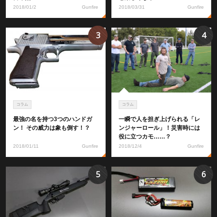
2018/01/2
Gunfire
2018/03/31
Gunfire
3
4
コラム
コラム
最強の名を持つ3つのハンドガ
一瞬で人を担ぎ上げられる「レ
ン！ その威力は象も倒す！？
ンジャーロール」！災害時には
役に立つカモ……？
2018/01/11
Gunfire
2018/12/4
Gunfire
5
6