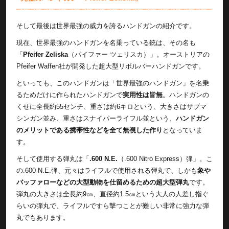
そして最後は世界最強の威力を誇るハンドガンの紹介です。
現在、世界最強のハンドガンを名乗っている銃は、その名も
「
Pfeifer Zeliska
（パイファー ツェリスカ）」。オーストリアの
Pfeifer Waffen社が開発した超大型リボルバーハンドガンです。
といっても、このハンドガンは「世界最強のハンドガン」を名乗
るためだけに作られたハンドガンで
実用性は皆無
。ハンドガンの
くせに全長約55センチ、重さは約6キロという、大きさはサブマ
シンガン並み、重さはスナイパーライフル並という、
ハンドガン
のメリットである携帯性などを全て無視した作り
となっていま
す。
そして使用する弾丸は「
.600 N.E.
（.600 Nitro Express）弾」。こ
の.600 N.E.弾、元々はライフルで使用される弾丸で、しかも
象や
バッファローなどの大型動物を仕留めるための超大型弾丸
です。
弾丸の大きさは全長約9㎝、直径約1.5㎝という大人の人差し指ぐ
らいの弾丸で、ライフルですら撃つことが難しい非常に強力な弾
丸でもあります。