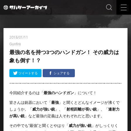
2018/01/11
Gunfire
最強の名を持つ3つのハンドガン！ その威力は
象も倒す！？
ツイートする
シェアする
今回紹介するのは「
最強のハンドガン
」について！
皆さんは銃器において「
最強
」と聞くとどんなイメージが沸くで
しょうか。「
威力が強い銃
」、「
射程距離が長い銃
」、「
連射力
が高い銃
」など最強の定義は人それぞれだと思います。
その中でも“最強”と聞くとやはり「
威力が強い銃
」がしっくりく