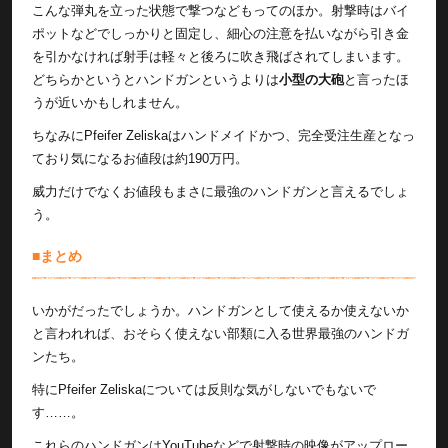
こんな弾丸を立った状態で撃つなどもってのほか。射撃時はバイ
ポットなどでしっかりと固定し、細心の注意を払いながら引き金
を引かなければ射手は軽々と後ろに吹き飛ばされてしまいます。
どちらかというとハンドガンというよりは
小型の大砲
と言ったほ
うが近いかもしれません。
ちなみにPfeifer Zeliskaはハンドメイドかつ、完全受注生産となっ
ており気になるお値段は約190万円。
威力だけでなくお値段もまさに最強のハンドガンと言えるでしょ
う。
■まとめ
いかがだったでしょうか。ハンドガンとして使えるか使えないか
と言われれば、おそらく使えない部類に入る世界最強のハンドガ
ンたち。
特にPfeifer Zeliskaについては反則な気がしないでもないで
す……。
これらのハンドガンはYouTubeなどで射撃時の映像がアップロー