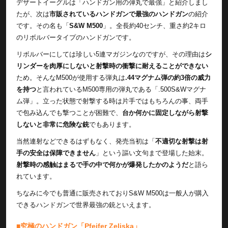
デザートイーグルは「ハンドガン用の弾丸で最強」と紹介しまし
たが、次は
市販されているハンドガンで最強のハンドガン
の紹介
です。その名も「
S&W M500
」。全長約40センチ、重さ約2キロ
のリボルバータイプのハンドガンです。
リボルバーにしては珍しい5連マガジンなのですが、その理由は
シ
リンダーを肉厚にしないと射撃時の衝撃に耐えることができない
ため。そんなM500が使用する弾丸は
.44マグナム弾の約3倍の威力
を持つ
と言われているM500専用の弾丸である「.500S&Wマグナ
ム弾」。立った状態で射撃する時は片手ではもちろんの事、両手
で包み込んでも撃つことが困難で、
台か何かに固定しながら射撃
しないと非常に危険な銃
でもあります。
当然連射などできるはずもなく、発売当初は「
不適切な射撃は射
手の安全は保障できません
」という謳い文句まで登場した始末。
射撃時の感触はまるで手の中で何かが爆発したかのようだ
と語ら
れています。
ちなみに今でも普通に販売されておりS&W M500は一般人が購入
できるハンドガンで世界最強の銃といえます。
■究極のハンドガン「Pfeifer Zeliska」