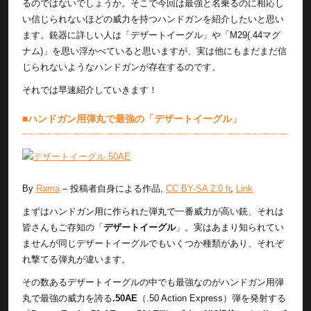
るのではないでしょうか。そこで今回は最強と名乗るのに相応し
い信じられないほどの威力を持つハンドガンを紹介したいと思い
ます。銃器に詳しい人は「デザートイーグル」や「M29(.44マグ
ナム)」を思い浮かべていると思いますが、実は他にもまだまだ信
じられないようなハンドガンが存在するのです。
それでは早速紹介していきます！
■ハンドガン用弾丸で最強の「デザートイーグル」
By
Rama
–
投稿者自身による作品
,
CC BY-SA 2.0 fr
,
Link
まずはハンドガン用に作られた弾丸で一番威力が高い銃、それは
皆さんもご存知の「
デザートイーグル
」。実はあまり知られてい
ませんが同じデザートイーグルでもいくつか種類があり、それぞ
れ撃てる弾丸が違います。
その数あるデザートイーグルの中でも最強なのがハンドガン用弾
丸で最強の威力を誇る
.50AE
（.50 Action Express）弾を発射する