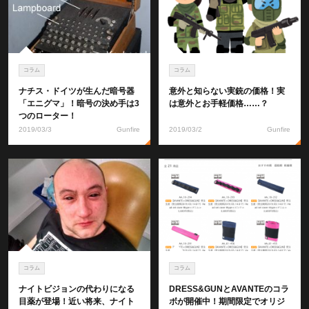
コラム
コラム
ナチス・ドイツが生んだ暗号器
意外と知らない実銃の価格！実
「エニグマ」！暗号の決め手は3
は意外とお手軽価格……？
つのローター！
2019/03/3
Gunfire
2019/03/2
Gunfire
コラム
コラム
ナイトビジョンの代わりになる
DRESS&GUNとAVANTEのコラ
目薬が登場！近い将来、ナイト
ボが開催中！期間限定でオリジ