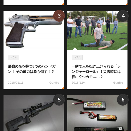
3
4
コラム
コラム
最強の名を持つ3つのハンドガ
一瞬で人を担ぎ上げられる「レ
ン！ その威力は象も倒す！？
ンジャーロール」！災害時には
役に立つカモ……？
2018/01/11
Gunfire
2018/12/4
Gunfire
5
6