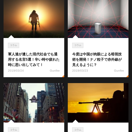
コラム
コラム
軍人達が遺した現代社会でも通
今度は中国が肉眼による暗視技
用する名言5選！辛い時や疲れた
術を開発！ナノ粒子で赤外線が
時に思い出してみて！
見えるように？
2019/03/24
Gunfire
2019/03/23
Gunfire
コラム
コラム