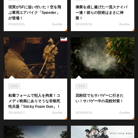
現実がSFに追い付いた！空を飛
偉業を成し遂げた一流スナイパ
ぶ軍用エアバイク「Speeder」
ー達！彼らの技術はまさに神
が登場！
業！
2019/03/21
Gunfire
2019/03/19
Gunfire
コラム
コラム
粘着フォームで犯人を拘束！コ
花粉症でもサバゲーに行きた
メディ映画にありそうな非致死
い！サバゲー中の花粉対策！
性兵器「Sticky Foam Gun」！
2019/03/17
Gunfire
2019/03/16
Gunfire