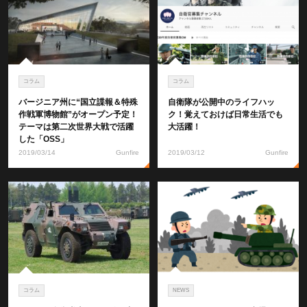
コラム
コラム
バージニア州に“国立諜報＆特殊
自衛隊が公開中のライフハッ
作戦軍博物館”がオープン予定！
ク！覚えておけば日常生活でも
テーマは第二次世界大戦で活躍
大活躍！
した「OSS」
2019/03/14
Gunfire
2019/03/12
Gunfire
コラム
NEWS