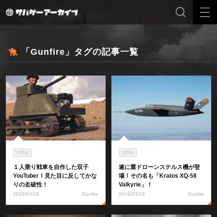
「Gunfire」タグの記事一覧
コラム
コラム
１人乗り戦車を自作した双子
遂に重ドローンステルス機が登
YouTuber！見た目に反してかな
場！その名も「Kratos XQ-58
りの走破性！
Valkyrie」！
2019/03/28
Gunfire
2019/03/26
Gunfire