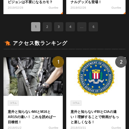
ビジョンは不要になるカモ？
ナルグッズも登場！
2019/02/28
Gunfire
2019/02/26
Gunfire
1
2
3
4
...
6
アクセス数ランキング
1
2
コラム
コラム
意外と知らないM4とM16と
意外と知らないFBIとCIAの違
AR15の違い！ これを読めば一
い！理解することで映画がもっ
目瞭然！
と楽しくなる！
2018/01/2
Gunfire
2018/03/31
Gunfire