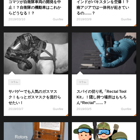
コマツが自衛隊車両の開発を中
インドがパキスタンを空爆！？
止！？自衛隊の機動車はこれか
南アジアでは一体何が起きてい
らどうなる！？
るの……？
2019/03/10
Gunfire
2019/03/9
Gunfire
コラム
コラム
サバゲーでも人気のガスマス
スパイの切り札「Rectal Tool
ク！もっとガスマスクを流行ら
Kit」！隠し持つ場所はもちろ
せたい！
ん“Rectal”……？
2019/03/7
Gunfire
2019/03/5
Gunfire