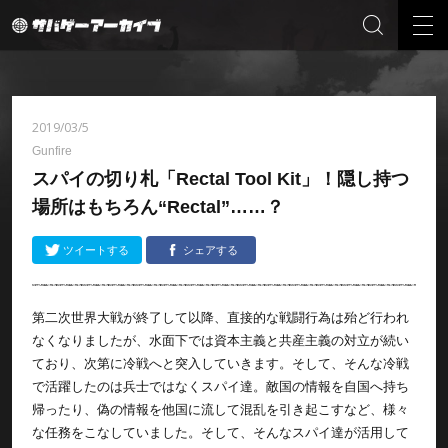
2019/03/5
Gunfire
スパイの切り札「Rectal Tool Kit」！隠し持つ
場所はもちろん“Rectal”……？
ツイートする
シェアする
第二次世界大戦が終了して以降、直接的な戦闘行為は殆ど行われ
なくなりましたが、水面下では資本主義と共産主義の対立が続い
ており、次第に冷戦へと突入していきます。そして、そんな冷戦
で活躍したのは兵士ではなくスパイ達。敵国の情報を自国へ持ち
帰ったり、偽の情報を他国に流して混乱を引き起こすなど、様々
な任務をこなしていました。そして、そんなスパイ達が活用して