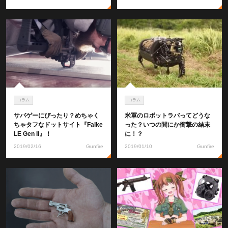
コラム
コラム
サバゲーにぴったり？めちゃく
米軍のロボットラバってどうな
ちゃタフなドットサイト『Falke
った？いつの間にか衝撃の結末
LE Gen II』！
に！？
2019/02/16
Gunfire
2019/01/10
Gunfire