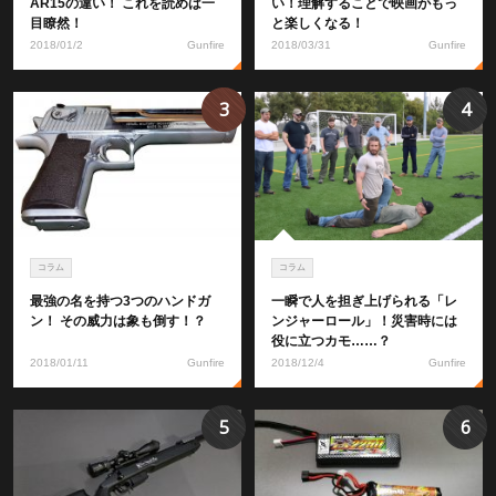
AR15の違い！ これを読めば一
い！理解することで映画がもっ
目瞭然！
と楽しくなる！
2018/01/2
Gunfire
2018/03/31
Gunfire
3
4
コラム
コラム
最強の名を持つ3つのハンドガ
一瞬で人を担ぎ上げられる「レ
ン！ その威力は象も倒す！？
ンジャーロール」！災害時には
役に立つカモ……？
2018/01/11
Gunfire
2018/12/4
Gunfire
5
6