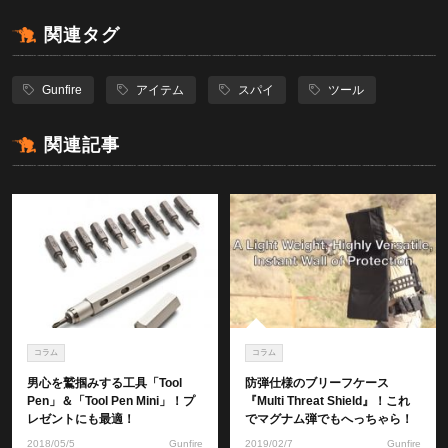
関連タグ
Gunfire
アイテム
スパイ
ツール
関連記事
コラム
コラム
男心を鷲掴みする工具「Tool
防弾仕様のブリーフケース
Pen」＆「Tool Pen Mini」！プ
『Multi Threat Shield』！これ
レゼントにも最適！
でマグナム弾でもへっちゃら！
2018/05/5
Gunfire
2019/02/7
Gunfire