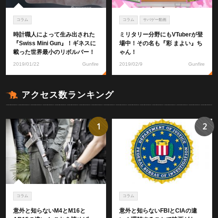
コラム
コラム
サバゲー動画
時計職人によって生み出された
ミリタリー分野にもVTuberが登
『Swiss Mini Gun』！ギネスに
場中！その名も『彩 まよい』ち
載った世界最小のリボルバー！
ゃん！
2019/01/22
Gunfire
2019/02/9
Gunfire
アクセス数ランキング
1
2
コラム
コラム
意外と知らないM4とM16と
意外と知らないFBIとCIAの違