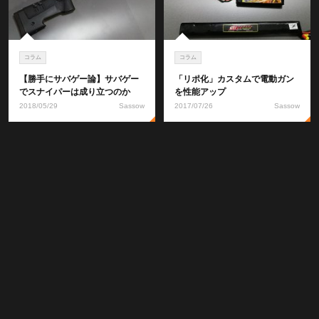
コラム
コラム
【勝手にサバゲー論】サバゲー
「リポ化」カスタムで電動ガン
でスナイパーは成り立つのか
を性能アップ
2018/05/29
Sassow
2017/07/26
Sassow