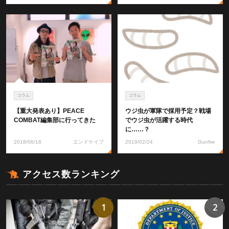
コラム
コラム
【重大発表あり】PEACE
ウジ虫が軍隊で採用予定？戦場
COMBAT編集部に行ってきた
でウジ虫が活躍する時代
に……？
2018/06/18
エンドケイプ
2019/02/24
Gunfire
アクセス数ランキング
1
2