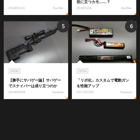
役に立つカモ……？
2018/01/11
Gunfire
2018/12/4
Gunfire
5
6
コラム
コラム
【勝手にサバゲー論】サバゲー
「リポ化」カスタムで電動ガン
でスナイパーは成り立つのか
を性能アップ
2018/05/29
Sassow
2017/07/26
Sassow