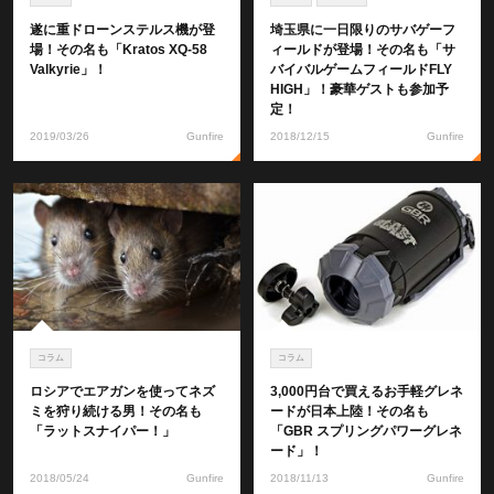
遂に重ドローンステルス機が登
埼玉県に一日限りのサバゲーフ
場！その名も「Kratos XQ-58
ィールドが登場！その名も「サ
Valkyrie」！
バイバルゲームフィールドFLY
HIGH」！豪華ゲストも参加予
定！
2019/03/26
Gunfire
2018/12/15
Gunfire
コラム
コラム
ロシアでエアガンを使ってネズ
3,000円台で買えるお手軽グレネ
ミを狩り続ける男！その名も
ードが日本上陸！その名も
「ラットスナイパー！」
「GBR スプリングパワーグレネ
ード」！
2018/05/24
Gunfire
2018/11/13
Gunfire