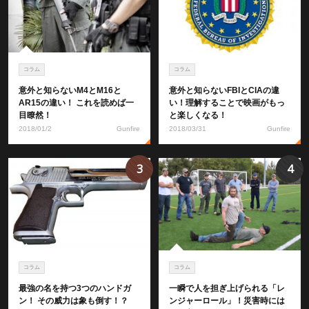
コラム
コラム
意外と知らないM4とM16と
意外と知らないFBIとCIAの違
AR15の違い！ これを読めば一
い！理解することで映画がもっ
目瞭然！
と楽しくなる！
2018/01/2
Gunfire
2018/03/31
Gunfire
3
4
コラム
コラム
最強の名を持つ3つのハンドガ
一瞬で人を担ぎ上げられる「レ
ン！ その威力は象も倒す！？
ンジャーロール」！災害時には