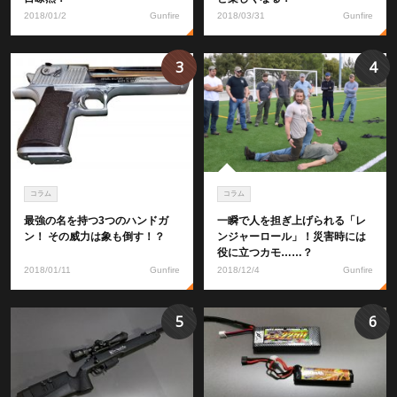
2018/01/2
Gunfire
2018/03/31
Gunfire
3
4
コラム
コラム
最強の名を持つ3つのハンドガ
一瞬で人を担ぎ上げられる「レ
ン！ その威力は象も倒す！？
ンジャーロール」！災害時には
役に立つカモ……？
2018/01/11
Gunfire
2018/12/4
Gunfire
5
6