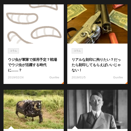
コラム
コラム
ウジ虫が軍隊で採用予定？戦場
リアルな刻印に拘りたい？だっ
でウジ虫が活躍する時代
たら刻印してもらえばいいじゃ
に……？
ない！
2019/02/24
Gunfire
2019/01/5
Gunfire