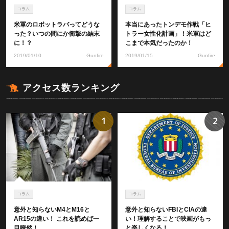
コラム
コラム
米軍のロボットラバってどうな
本当にあったトンデモ作戦「ヒ
った？いつの間にか衝撃の結末
トラー女性化計画」！米軍はど
に！？
こまで本気だったのか！
2019/01/10
Gunfire
2019/01/15
Gunfire
アクセス数ランキング
1
2
コラム
コラム
意外と知らないM4とM16と
意外と知らないFBIとCIAの違
AR15の違い！ これを読めば一
い！理解することで映画がもっ
目瞭然！
と楽しくなる！