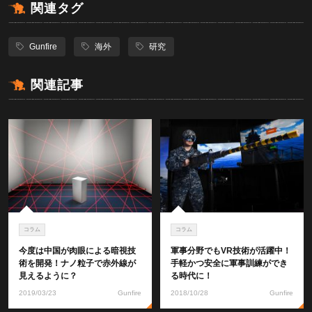
関連タグ
Gunfire
海外
研究
関連記事
コラム
コラム
今度は中国が肉眼による暗視技
軍事分野でもVR技術が活躍中！
術を開発！ナノ粒子で赤外線が
手軽かつ安全に軍事訓練ができ
見えるように？
る時代に！
2019/03/23
Gunfire
2018/10/28
Gunfire