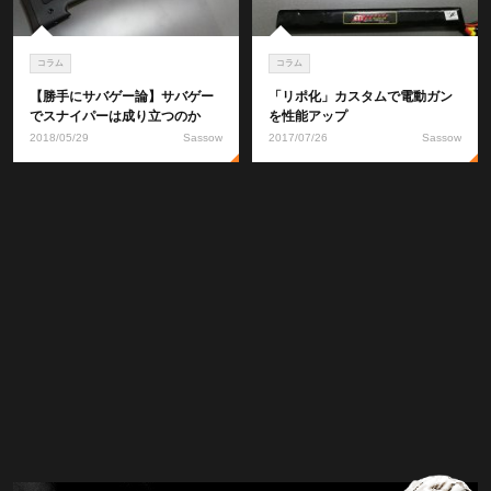
コラム
コラム
【勝手にサバゲー論】サバゲー
「リポ化」カスタムで電動ガン
でスナイパーは成り立つのか
を性能アップ
2018/05/29
Sassow
2017/07/26
Sassow