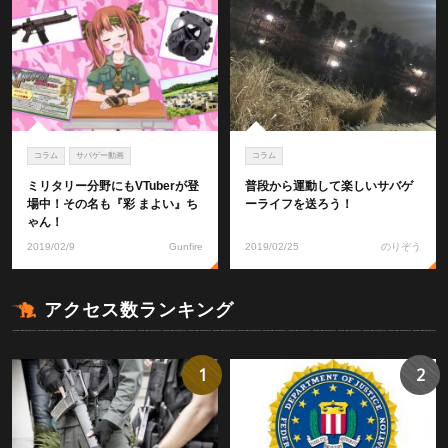
コラム
サバゲー動画
コラム
ミリタリー分野にもVTuberが登
普段から運動して楽しいサバゲ
場中！その名も『彩 まよい』ち
ーライフを送ろう！
ゃん！
2019/02/9
Gunfire
2019/02/25
のりぞう
アクセス数ランキング
1
2