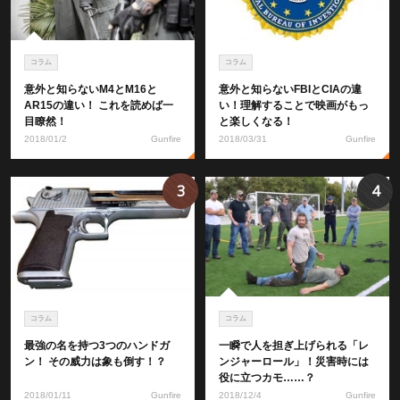
コラム
コラム
意外と知らないM4とM16と
意外と知らないFBIとCIAの違
AR15の違い！ これを読めば一
い！理解することで映画がもっ
目瞭然！
と楽しくなる！
2018/01/2
Gunfire
2018/03/31
Gunfire
3
4
コラム
コラム
最強の名を持つ3つのハンドガ
一瞬で人を担ぎ上げられる「レ
ン！ その威力は象も倒す！？
ンジャーロール」！災害時には
役に立つカモ……？
2018/01/11
Gunfire
2018/12/4
Gunfire