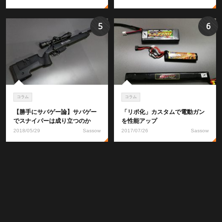
5
6
コラム
コラム
【勝手にサバゲー論】サバゲー
「リポ化」カスタムで電動ガン
でスナイパーは成り立つのか
を性能アップ
2018/05/29
Sassow
2017/07/26
Sassow