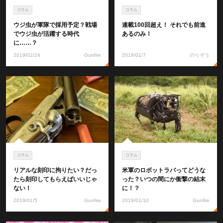
コラム
コラム
ウジ虫が軍隊で採用予定？戦場
連載100回超え！ それでも前進
でウジ虫が活躍する時代
あるのみ！
に……？
2019/02/24
Gunfire
2019/01/7
のりぞう
コラム
コラム
リアルな刻印に拘りたい？だっ
米軍のロボットラバってどうな
たら刻印してもらえばいいじゃ
った？いつの間にか衝撃の結末
ない！
に！？
2019/01/5
Gunfire
2019/01/10
Gunfire