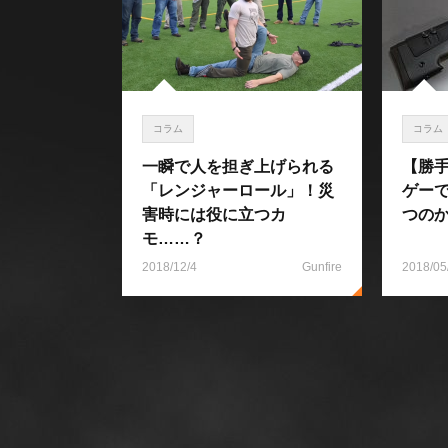
コラム
コラム
一瞬で人を担ぎ上げられる
【勝
「レンジャーロール」！災
ゲー
害時には役に立つカ
つの
モ……？
2018/12/4
Gunfire
2018/05