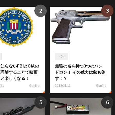
2
3
コラム
知らないFBIとCIAの
最強の名を持つ3つのハン
！理解することで映画
ドガン！ その威力は象も倒
っと楽しくなる！
す！？
/31
Gunfire
2018/01/11
Gunfire
5
6