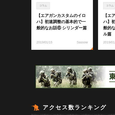
コラム
コラム
【エアガンカスタムのイロ
【エ
ハ】初速調整の基本的で一
ハ】
般的なお話⑥ シリンダー篇
般的な
ル篇
2019/01/15
Sassow
2019/01
アクセス数ランキング