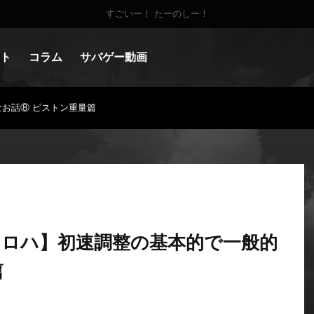
すごいー！ たーのしー！
ト
コラム
サバゲー動画
お話⑧ ピストン重量篇
ロハ】初速調整の基本的で一般的
篇