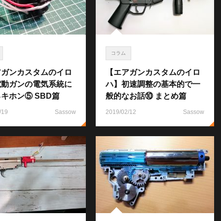
コラム
アガンカスタムのイロ
【エアガンカスタムのイロ
電動ガンの電気系統に
ハ】初速調整の基本的で一
キホン⑤ SBD篇
般的なお話⑩ まとめ篇
/19
Sassow
2019/02/12
Sassow