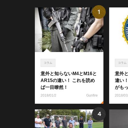
1
コラム
コラム
意外と知らないM4とM16と
意外と
AR15の違い！ これを読め
違い
ば一目瞭然！
がも
2018/01/2
Gunfire
2018/03
4