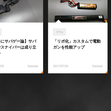
コラム
手にサバゲー論】サバ
「リポ化」カスタムで電動
でスナイパーは成り立
ガンを性能アップ
か
/29
Sassow
2017/07/26
Sassow