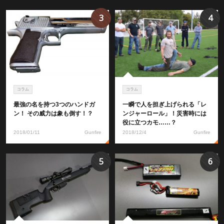
3
4
コラム
コラム
最強の名を持つ3つのハンドガ
一瞬で人を担ぎ上げられる「レ
ン！ その威力は象も倒す！？
ンジャーロール」！災害時には
役に立つカモ……？
2018/01/11
Gunfire
2018/12/4
Gunfire
5
6