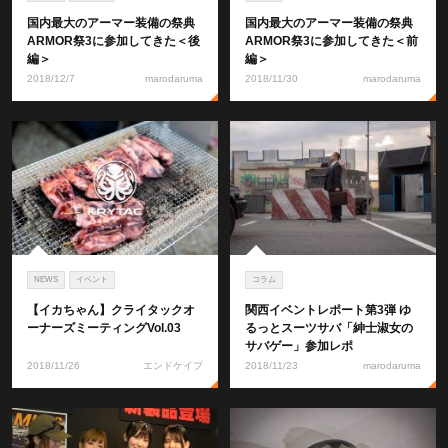
国内最大のアーマー装備の祭典
国内最大のアーマー装備の祭典
ARMOR祭3に参加してきた＜後
ARMOR祭3に参加してきた＜前
編＞
編＞
2018/12/7
marodaruma
2018/11/30
marodaruma
NEWS
イベント
コラム
【イカちゃん】クライタックオ
関西イベントレポート第3弾 ゆ
ーナーズミーティングVol.03
るっとスーツサバ「紳士淑女の
サバゲー」参加レポ
2018/11/26
エンドケイプ
2018/11/23
marodaruma