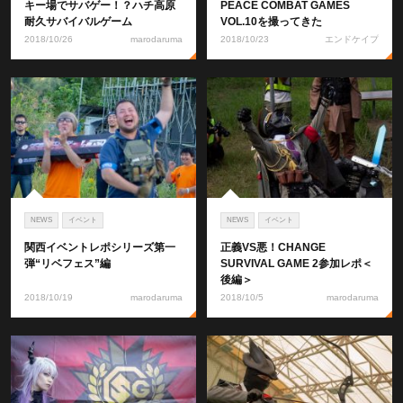
キー場でサバゲー！？ハチ高原
PEACE COMBAT GAMES
耐久サバイバルゲーム
VOL.10を撮ってきた
2018/10/26
marodaruma
2018/10/23
エンドケイプ
NEWS
イベント
NEWS
イベント
関西イベントレポシリーズ第一
正義VS悪！CHANGE
弾“リベフェス”編
SURVIVAL GAME 2参加レポ＜
後編＞
2018/10/19
marodaruma
2018/10/5
marodaruma