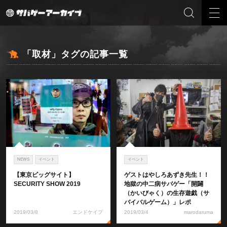
「取材」タグの記事一覧
NEWS
イベント
イベント
【東京ビッグサイト】
ゲストはやしろあずき先生！！
SECURITY SHOW 2019
地獄の中二病サバゲー「開闢
（かいびゃく）の生存遊戯（サ
バイバルゲーム）」レポ
2019/03/8
エンドケイプ
2019/03/4
marodaruma