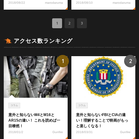
2018/08/22
marodaruma
2018/08/10
marodaruma
1
2
3
アクセス数ランキング
1
2
コラム
コラム
意外と知らないM4とM16と
意外と知らないFBIとCIAの違
AR15の違い！ これを読めば一
い！理解することで映画がもっ
目瞭然！
と楽しくなる！
2018/01/2
Gunfire
2018/03/31
Gunfire