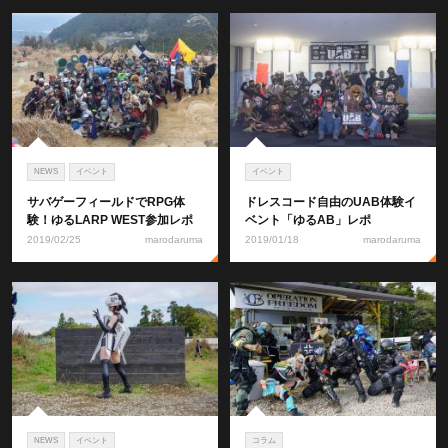
NEWS
イベント
イベント
サバゲーフィールドでRPG体
ドレスコード自由のUAB体験イ
験！ゆるLARP WEST参加レポ
ベント「ゆるAB」レポ
2019/02/25
marodaruma
2019/01/18
marodaruma
NEWS
イベント
コラム