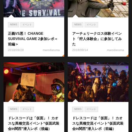
NEWS
イベント
NEWS
イベント
正義VS悪！ CHANGE
アーチェリークロス体験イベン
SURVIVAL GAME 2参加レポ＜
ト「狩人体験会」に参加してみ
前編＞
た
2018/09/28
marodaruma
2018/09/14
marodaruma
NEWS
イベント
NEWS
イベント
ドレスコードは「仮面」！ カオ
ドレスコードは「仮面」！ カオ
スな異種交流イベント“仮面武装
スな異種交流イベント“仮面武装
会in関西”潜入レポ（後編）
会in関西”潜入レポ（前編）