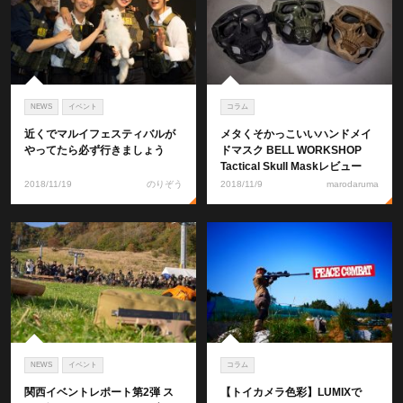
NEWS
イベント
コラム
近くでマルイフェスティバルが
メタくそかっこいいハンドメイ
やってたら必ず行きましょう
ドマスク BELL WORKSHOP
Tactical Skull Maskレビュー
2018/11/19
のりぞう
2018/11/9
marodaruma
NEWS
イベント
コラム
関西イベントレポート第2弾 ス
【トイカメラ色彩】LUMIXで