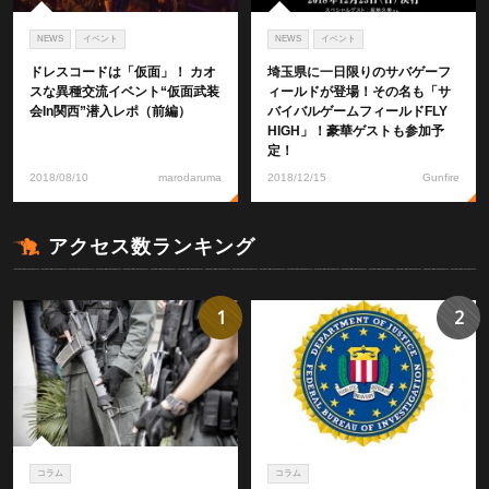
NEWS
イベント
NEWS
イベント
ドレスコードは「仮面」！ カオ
埼玉県に一日限りのサバゲーフ
スな異種交流イベント“仮面武装
ィールドが登場！その名も「サ
会in関西”潜入レポ（前編）
バイバルゲームフィールドFLY
HIGH」！豪華ゲストも参加予
定！
2018/08/10
marodaruma
2018/12/15
Gunfire
アクセス数ランキング
1
2
コラム
コラム