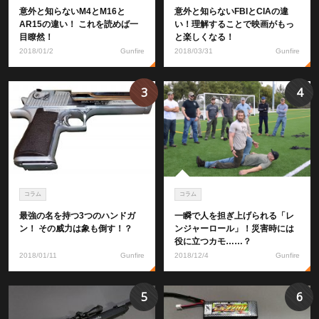
意外と知らないM4とM16と
意外と知らないFBIとCIAの違
AR15の違い！ これを読めば一
い！理解することで映画がもっ
目瞭然！
と楽しくなる！
2018/01/2
Gunfire
2018/03/31
Gunfire
3
4
コラム
コラム
最強の名を持つ3つのハンドガ
一瞬で人を担ぎ上げられる「レ
ン！ その威力は象も倒す！？
ンジャーロール」！災害時には
役に立つカモ……？
2018/01/11
Gunfire
2018/12/4
Gunfire
5
6