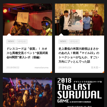
NEWS
イベント
NEWS
イベント
ドレスコードは「仮面」！ カオ
史上最低の米国大統領はまさか
スな異種交流イベント“仮面武装
のあの人！映画『マイル22』の
会in関西”潜入レポ（後編）
トークショーがなんか、すごい
方向にブッとんでった話
2018/08/22
marodaruma
2019/01/24
笹木恵一