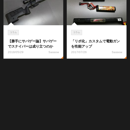
コラム
コラム
【勝手にサバゲー論】サバゲー
「リポ化」カスタムで電動ガン
でスナイパーは成り立つのか
を性能アップ
2018/05/29
Sassow
2017/07/26
Sassow