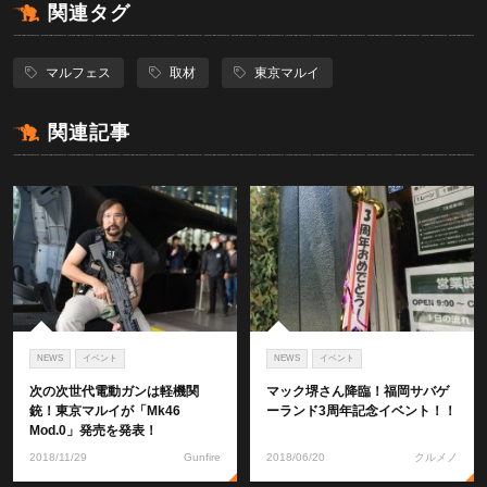
関連タグ
マルフェス
取材
東京マルイ
関連記事
NEWS
イベント
NEWS
イベント
次の次世代電動ガンは軽機関
マック堺さん降臨！福岡サバゲ
銃！東京マルイが「Mk46
ーランド3周年記念イベント！！
Mod.0」発売を発表！
2018/11/29
Gunfire
2018/06/20
クルメノ