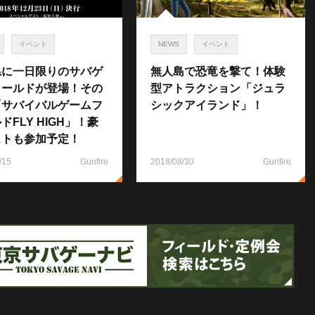
イベント
NEWS
イベント
県に一日限りのサバゲ
無人島で恐竜を撃て！体験
ィールドが登場！その
型アトラクション「ジュラ
「サバイバルゲームフ
シックアイランド」！
ドFLY HIGH」！豪
ストも参加予定！
/15
Gunfire
2018/08/30
Gunfire