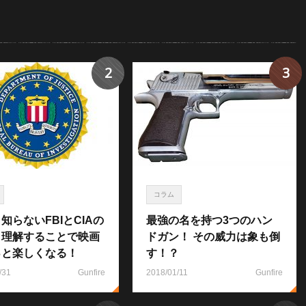
2
3
コラム
知らないFBIとCIAの
最強の名を持つ3つのハン
！理解することで映画
ドガン！ その威力は象も倒
っと楽しくなる！
す！？
/31
Gunfire
2018/01/11
Gunfire