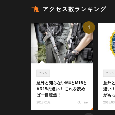
アクセス数ランキング
1
コラム
コラム
意外と知らないM4とM16と
意外と
AR15の違い！ これを読め
違い
ば一目瞭然！
がも
2018/01/2
Gunfire
2018/03