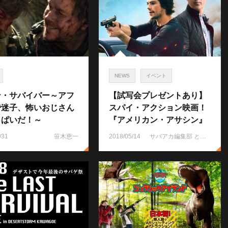
NEWS
イベント
ン・サバイバー～アフ
【試写会プレゼントあり】
で迷子、怖いおじさん
スパイ・アクション映画！
っぱいだ！～
『アメリカン・アサシン』
/31
笹木恵一
2018/05/14
サバアカ編集部 ともりん