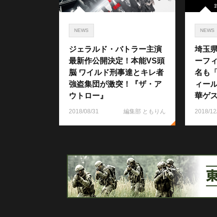
NEWS
NEWS
ジェラルド・バトラー主演
埼玉
最新作公開決定！本能VS頭
ーフ
脳 ワイルド刑事達とキレ者
名も
強盗集団が激突！『ザ・ア
ィール
ウトロー』
華ゲ
2018/08/31
編集部 ともりん
2018/12