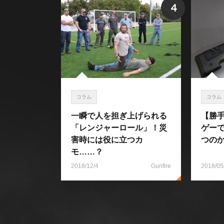
4
コラム
コラム
一瞬で人を担ぎ上げられる
【勝
「レンジャーロール」！災
ゲー
害時には役に立つカ
つの
モ……？
2018/12/4
Gunfire
2018/05