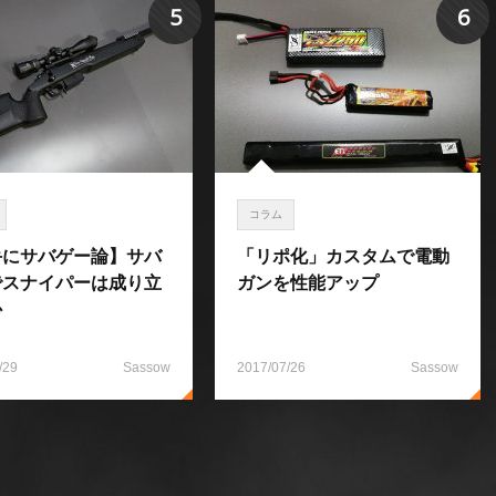
5
6
コラム
手にサバゲー論】サバ
「リポ化」カスタムで電動
でスナイパーは成り立
ガンを性能アップ
か
/29
Sassow
2017/07/26
Sassow