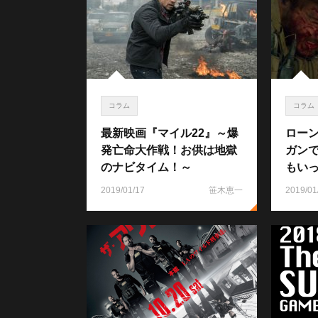
コラム
コラム
最新映画『マイル22』～爆
ロー
発亡命大作戦！お供は地獄
ガン
のナビタイム！～
もい
2019/01/17
笹木恵一
2019/01