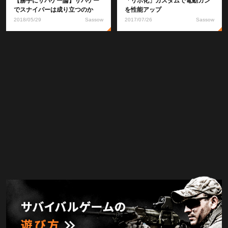
【勝手にサバゲー論】サバゲー
「リポ化」カスタムで電動ガン
でスナイパーは成り立つのか
を性能アップ
2018/05/29
Sassow
2017/07/26
Sassow