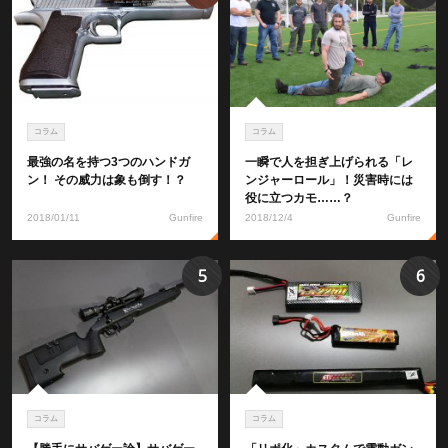
コラム
コラム
最強の名を持つ3つのハンドガ
一瞬で人を担ぎ上げられる「レ
ン！ その威力は象も倒す！？
ンジャーロール」！災害時には
役に立つカモ……？
2018/01/11
Gunfire
2018/12/4
Gunfire
5
6
コラム
コラム