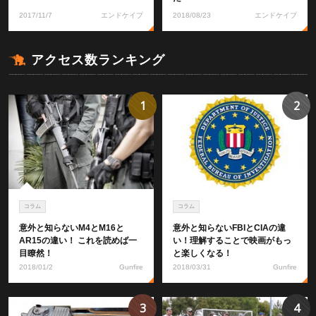
2017/11/7
エンドケイプ
2018/08/23
エンドケイプ
アクセス数ランキング
1
2
コラム
コラム
意外と知らないM4とM16と
意外と知らないFBIとCIAの違
AR15の違い！ これを読めば一
い！理解することで映画がもっ
目瞭然！
と楽しくなる！
2018/01/2
Gunfire
2018/03/31
Gunfire
3
4