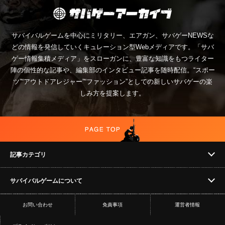
サバイバルゲームを中心にミリタリー、エアガン、サバゲーNEWSな
どの情報を発信していくキュレーション型Webメディアです。「サバ
ゲー情報集積メディア」をスローガンに、豊富な知識をもつライター
陣の個性的な記事や、編集部のインタビュー記事を随時配信。“スポー
ツ”“アウトドアレジャー”“ファッション”としての新しいサバゲーの楽
しみ方を提案します。
記事カテゴリ
サバイバルゲームについて
NEWS
お問い合わせ
免責事項
運営者情報
フィールド
イベント