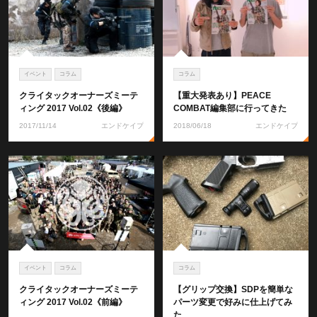
イベント
コラム
コラム
クライタックオーナーズミーテ
【重大発表あり】PEACE
ィング 2017 Vol.02《後編》
COMBAT編集部に行ってきた
2017/11/14
エンドケイプ
2018/06/18
エンドケイプ
イベント
コラム
コラム
クライタックオーナーズミーテ
【グリップ交換】SDPを簡単な
ィング 2017 Vol.02《前編》
パーツ変更で好みに仕上げてみ
た