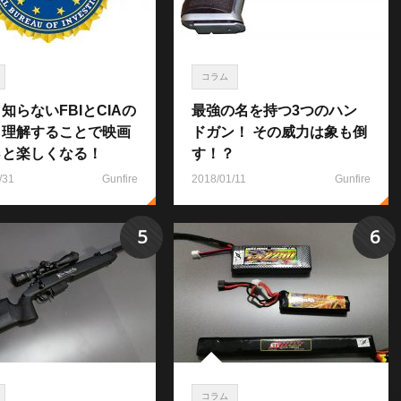
コラム
知らないFBIとCIAの
最強の名を持つ3つのハン
！理解することで映画
ドガン！ その威力は象も倒
っと楽しくなる！
す！？
/31
Gunfire
2018/01/11
Gunfire
5
6
コラム