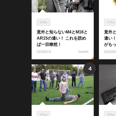
コラム
コラム
意外と知らないM4とM16と
意外と
AR15の違い！ これを読め
違い
ば一目瞭然！
がも
2018/01/2
Gunfire
2018/03
4
コラム
コラム