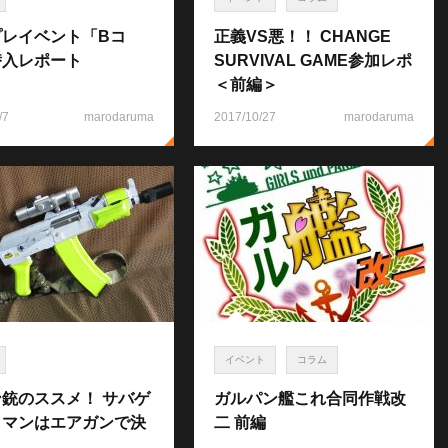
プレイベント「Bコ
正義VS悪！！ CHANGE
潜入レポート
SURVIVAL GAME参加レポ
＜前編＞
/7
marodaruma
2017/10/27
marodaruma
イベント
コラム
銃のススメ！ サバゲ
ガルパン艦これ合同作戦改
ロマンはエアガンで決
二 前編
！