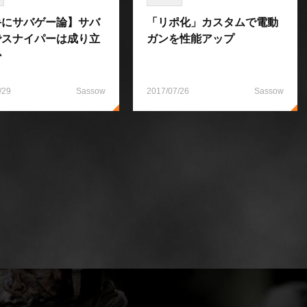
手にサバゲー論】サバ
「リポ化」カスタムで電動
でスナイパーは成り立
ガンを性能アップ
か
/29
Sassow
2017/07/26
Sassow