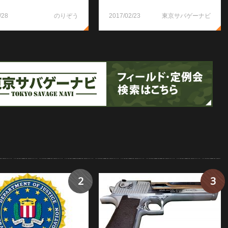
/28
のりぞう
2017/02/23
東京サバゲーナビ
2
3