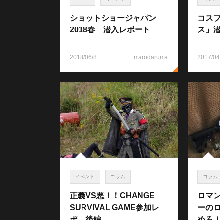
ショットショージャパン
コス
2018春 潜入レポート
ス」
2018/06/8
marodaruma
2017/04
イベント
コラム
コラム
正義VS悪！！CHANGE
ロマン
SURVIVAL GAME参加レ
ーの
ポ 後編
めろ