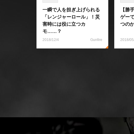
一瞬で人を担ぎ上げられる
【勝
「レンジャーロール」！災
ゲー
害時には役に立つカ
つの
モ……？
2018/12/4
Gunfire
2018/05