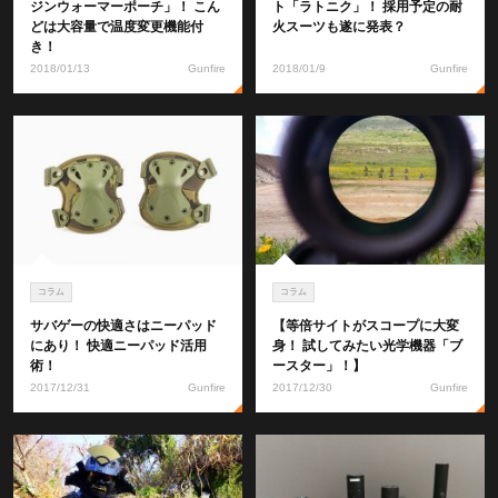
ジンウォーマーポーチ」！ こん
ト「ラトニク」！ 採用予定の耐
どは大容量で温度変更機能付
火スーツも遂に発表？
き！
2018/01/13
Gunfire
2018/01/9
Gunfire
コラム
コラム
サバゲーの快適さはニーパッド
【等倍サイトがスコープに大変
にあり！ 快適ニーパッド活用
身！ 試してみたい光学機器「ブ
術！
ースター」！】
2017/12/31
Gunfire
2017/12/30
Gunfire