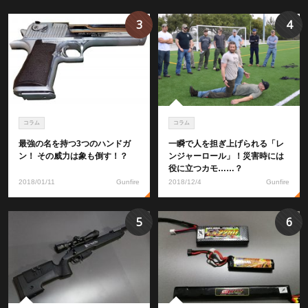
3
4
コラム
コラム
最強の名を持つ3つのハンドガ
一瞬で人を担ぎ上げられる「レ
ン！ その威力は象も倒す！？
ンジャーロール」！災害時には
役に立つカモ……？
2018/01/11
Gunfire
2018/12/4
Gunfire
5
6