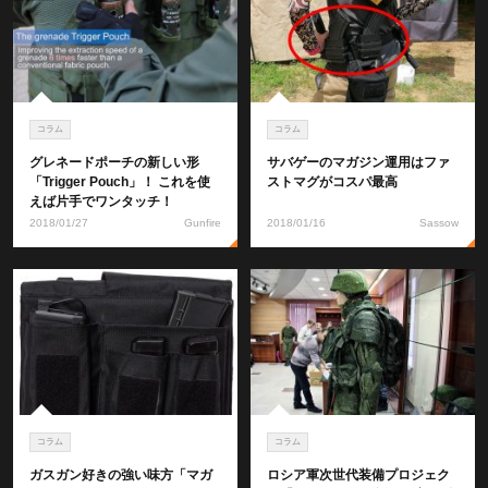
コラム
コラム
グレネードポーチの新しい形
サバゲーのマガジン運用はファ
「Trigger Pouch」！ これを使
ストマグがコスパ最高
えば片手でワンタッチ！
2018/01/27
Gunfire
2018/01/16
Sassow
コラム
コラム
ガスガン好きの強い味方「マガ
ロシア軍次世代装備プロジェク