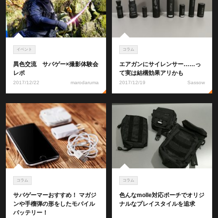
イベント
コラム
異色交流 サバゲー×撮影体験会
エアガンにサイレンサー……っ
レポ
て実は結構効果アリかも
2017/12/22
marodaruma
2017/12/19
Sassow
コラム
コラム
サバゲーマーおすすめ！ マガジ
色んなmolle対応ポーチでオリジ
ンや手榴弾の形をしたモバイル
ナルなプレイスタイルを追求
バッテリー！