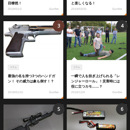
目瞭然！
と楽しくなる！
2018/01/2
Gunfire
2018/03/31
Gunfire
3
4
コラム
コラム
最強の名を持つ3つのハンドガ
一瞬で人を担ぎ上げられる「レ
ン！ その威力は象も倒す！？
ンジャーロール」！災害時には
役に立つカモ……？
2018/01/11
Gunfire
2018/12/4
Gunfire
5
6