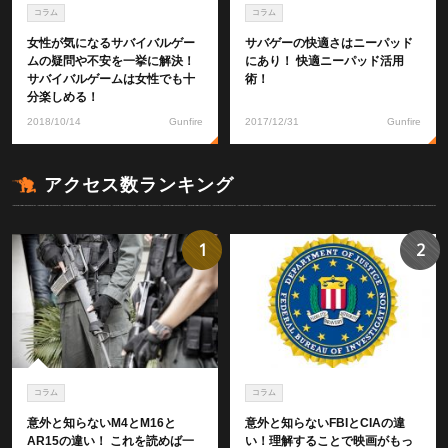
コラム
コラム
女性が気になるサバイバルゲー
サバゲーの快適さはニーパッド
ムの疑問や不安を一挙に解決！
にあり！ 快適ニーパッド活用
サバイバルゲームは女性でも十
術！
分楽しめる！
2018/10/14
Gunfire
2017/12/31
Gunfire
アクセス数ランキング
1
2
コラム
コラム
意外と知らないM4とM16と
意外と知らないFBIとCIAの違
AR15の違い！ これを読めば一
い！理解することで映画がもっ