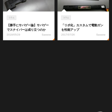
コラム
コラム
【勝手にサバゲー論】サバゲー
「リポ化」カスタムで電動ガン
でスナイパーは成り立つのか
を性能アップ
2018/05/29
Sassow
2017/07/26
Sassow