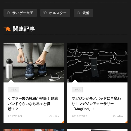
サバゲー女子
ホルスター
装備
関連記事
コラム
コラム
ケブラー製の靴紐が登場！ 結束
マガジンがモノポッドに早変わ
バンドぐらいなら易々と切
り！マガジンアクセサリー
断！？
「MagPod」！
2017/09/3
Gunfire
2018/02/24
Gunfire