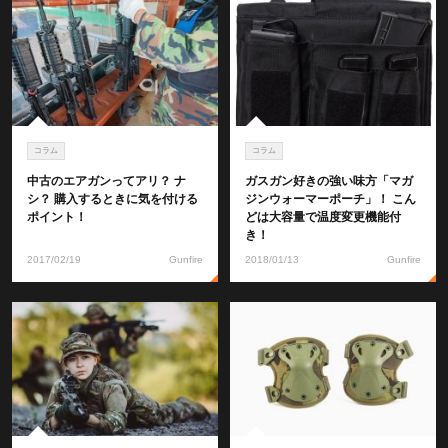
コラム
コラム
中古のエアガンってアリ？ ナ
ガスガン好きの強い味方「マガ
シ？ 購入するときに気を付ける
ジンウォーマーポーチ」！ こん
ポイント！
どは大容量で温度変更機能付
き！
2017/02/19
Gunfire
2018/01/13
Gunfire