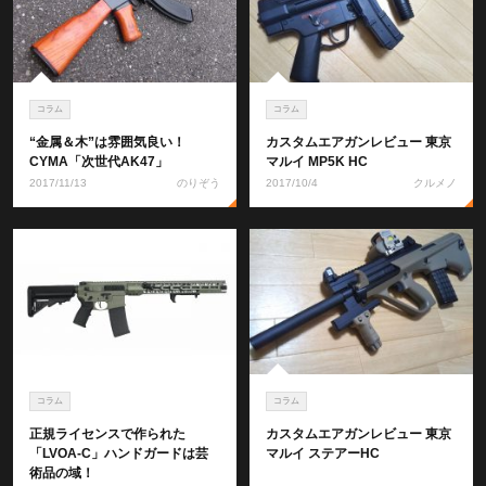
コラム
コラム
“金属＆木”は雰囲気良い！
カスタムエアガンレビュー 東京
CYMA「次世代AK47」
マルイ MP5K HC
2017/11/13
のりぞう
2017/10/4
クルメノ
コラム
コラム
正規ライセンスで作られた
カスタムエアガンレビュー 東京
「LVOA-C」ハンドガードは芸
マルイ ステアーHC
術品の域！