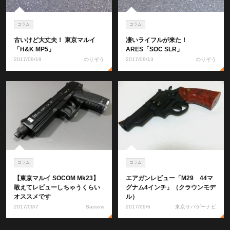
コラム
コラム
古いけど大丈夫！ 東京マルイ
凄いライフルが来た！
「H&K MP5」
ARES「SOC SLR」
2017/09/19
のりぞう
2017/09/13
のりぞう
コラム
コラム
【東京マルイ SOCOM Mk23】
エアガンレビュー「M29 44マ
敢えてレビューしちゃうくらい
グナム4インチ」（クラウンモデ
オススメです
ル）
2017/09/7
Sassow
2017/09/6
東京サバゲーナビ