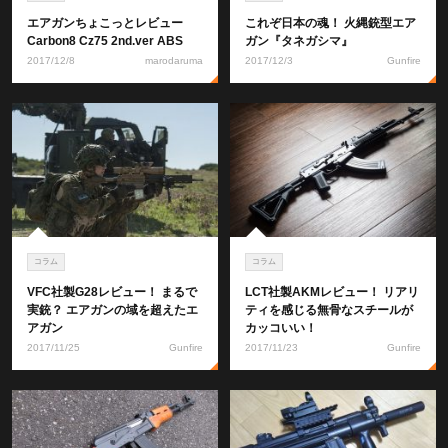
エアガンちょこっとレビュー
これぞ日本の魂！ 火縄銃型エア
Carbon8 Cz75 2nd.ver ABS
ガン『タネガシマ』
2017/12/8
marodaruma
2017/12/3
Gunfire
コラム
コラム
VFC社製G28レビュー！ まるで
LCT社製AKMレビュー！ リアリ
実銃？ エアガンの域を超えたエ
ティを感じる無骨なスチールが
アガン
カッコいい！
2017/11/25
Gunfire
2017/11/23
Gunfire