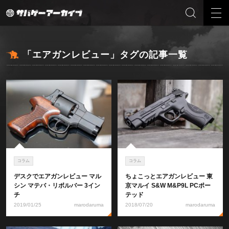
「エアガンレビュー」タグの記事一覧
コラム
コラム
デスクでエアガンレビュー マル
ちょこっとエアガンレビュー 東
シン マテバ・リボルバー 3イン
京マルイ S&W M&P9L PCポー
チ
テッド
2019/01/25
marodaruma
2018/07/20
marodaruma