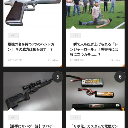
コラム
コラム
最強の名を持つ3つのハンドガ
一瞬で人を担ぎ上げられる「レ
ン！ その威力は象も倒す！？
ンジャーロール」！災害時には
役に立つカモ……？
2018/01/11
Gunfire
2018/12/4
Gunfire
5
6
コラム
コラム
【勝手にサバゲー論】サバゲー
「リポ化」カスタムで電動ガン