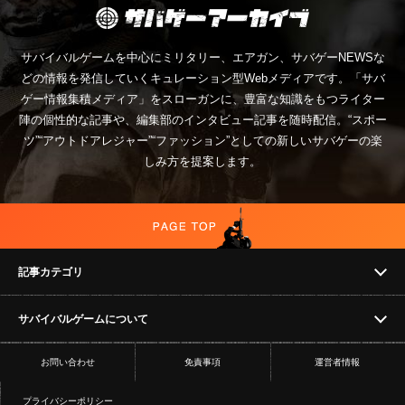
サバイバルゲームを中心にミリタリー、エアガン、サバゲーNEWSな
どの情報を発信していくキュレーション型Webメディアです。「サバ
ゲー情報集積メディア」をスローガンに、豊富な知識をもつライター
陣の個性的な記事や、編集部のインタビュー記事を随時配信。“スポー
ツ”“アウトドアレジャー”“ファッション”としての新しいサバゲーの楽
しみ方を提案します。
記事カテゴリ
サバイバルゲームについて
NEWS
お問い合わせ
免責事項
運営者情報
フィールド
イベント
プライバシーポリシー