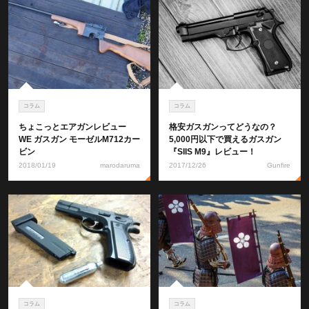
コラム
コラム
ちょこっとエアガンレビュー
格安ガスガンってどうなの？
WE ガスガン モーゼルM712カー
5,000円以下で買えるガスガン
ビン
『SIIS M9』レビュー！
2018/01/19
marodaruma
2017/12/26
Gunfire
コラム
コラム