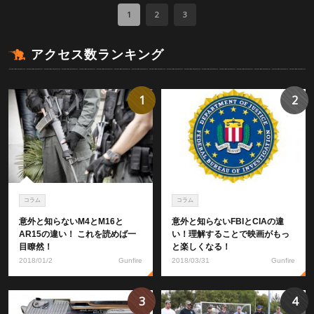
1
2
3
アクセス数ランキング
1
2
コラム
コラム
意外と知らないM4とM16と
意外と知らないFBIとCIAの違
AR15の違い！ これを読めば一
い！理解することで映画がもっ
目瞭然！
と楽しくなる！
2018/01/2
Gunfire
2018/03/31
Gunfire
3
4