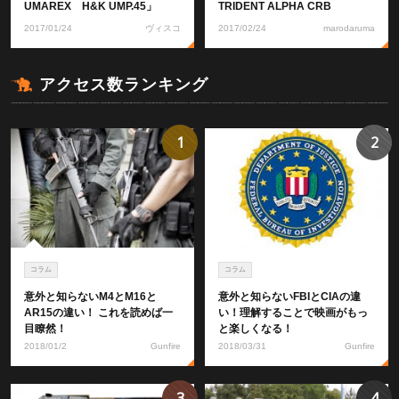
UMAREX H&K UMP.45」
TRIDENT ALPHA CRB
2017/01/24
ヴィスコ
2017/02/24
marodaruma
アクセス数ランキング
1
2
コラム
コラム
意外と知らないM4とM16と
意外と知らないFBIとCIAの違
AR15の違い！ これを読めば一
い！理解することで映画がもっ
目瞭然！
と楽しくなる！
2018/01/2
Gunfire
2018/03/31
Gunfire
3
4