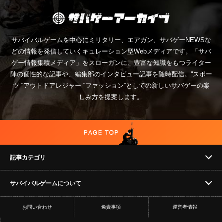
サバイバルゲームを中心にミリタリー、エアガン、サバゲーNEWSな
どの情報を発信していくキュレーション型Webメディアです。「サバ
ゲー情報集積メディア」をスローガンに、豊富な知識をもつライター
陣の個性的な記事や、編集部のインタビュー記事を随時配信。“スポー
ツ”“アウトドアレジャー”“ファッション”としての新しいサバゲーの楽
しみ方を提案します。
記事カテゴリ
サバイバルゲームについて
NEWS
お問い合わせ
免責事項
運営者情報
フィールド
イベント