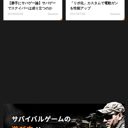
【勝手にサバゲー論】サバゲー
「リポ化」カスタムで電動ガン
でスナイパーは成り立つのか
を性能アップ
2018/05/29
Sassow
2017/07/26
Sassow