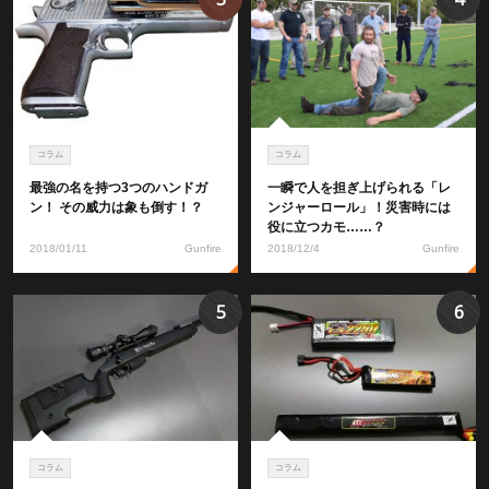
コラム
コラム
最強の名を持つ3つのハンドガ
一瞬で人を担ぎ上げられる「レ
ン！ その威力は象も倒す！？
ンジャーロール」！災害時には
役に立つカモ……？
2018/01/11
Gunfire
2018/12/4
Gunfire
5
6
コラム
コラム