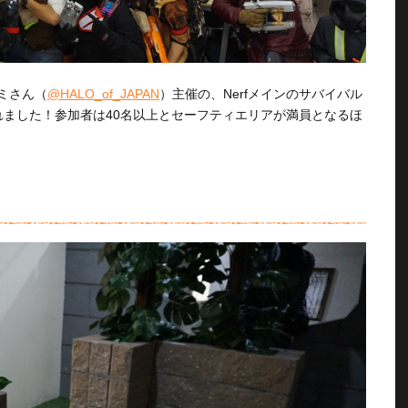
ミさん（
@HALO_of_JAPAN
）主催の、Nerfメインのサバイバル
」が開催されました！参加者は40名以上とセーフティエリアが満員となるほ