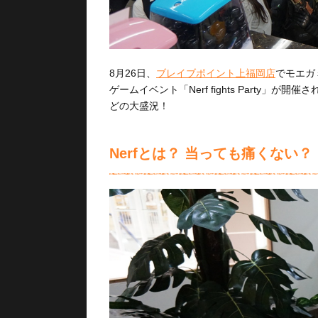
8月26日、
ブレイブポイント上福岡店
でモエガ
ゲームイベント「Nerf fights Party
どの大盛況！
Nerfとは？ 当っても痛くない？