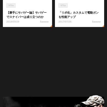
コラム
コラム
【勝手にサバゲー論】サバゲー
「リポ化」カスタムで電動ガン
でスナイパーは成り立つのか
を性能アップ
2018/05/29
Sassow
2017/07/26
Sassow