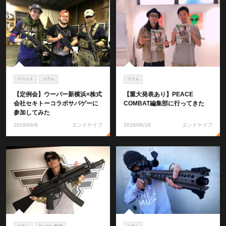
イベント
コラム
コラム
【定例会】ウーパー新横浜×株式
【重大発表あり】PEACE
会社セキトーコラボサバゲーに
COMBAT編集部に行ってきた
参加してみた
2018/06/8
エンドケイプ
2018/06/18
エンドケイプ