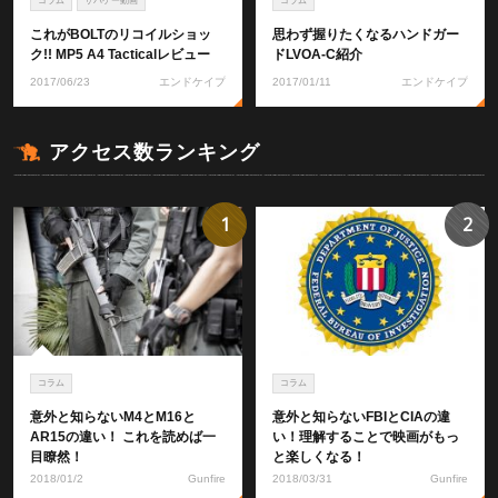
コラム
サバゲー動画
コラム
これがBOLTのリコイルショッ
思わず握りたくなるハンドガー
ク!! MP5 A4 Tacticalレビュー
ドLVOA-C紹介
2017/06/23
エンドケイプ
2017/01/11
エンドケイプ
アクセス数ランキング
1
2
コラム
コラム
意外と知らないM4とM16と
意外と知らないFBIとCIAの違
AR15の違い！ これを読めば一
い！理解することで映画がもっ
目瞭然！
と楽しくなる！
2018/01/2
Gunfire
2018/03/31
Gunfire