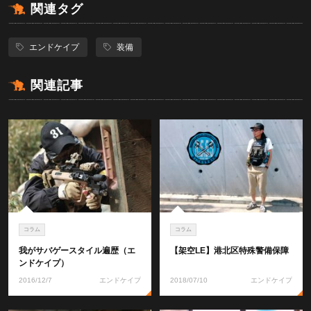
関連タグ
エンドケイプ
装備
関連記事
コラム
コラム
我がサバゲースタイル遍歴（エ
【架空LE】港北区特殊警備保障
ンドケイプ）
2016/12/7
エンドケイプ
2018/07/10
エンドケイプ