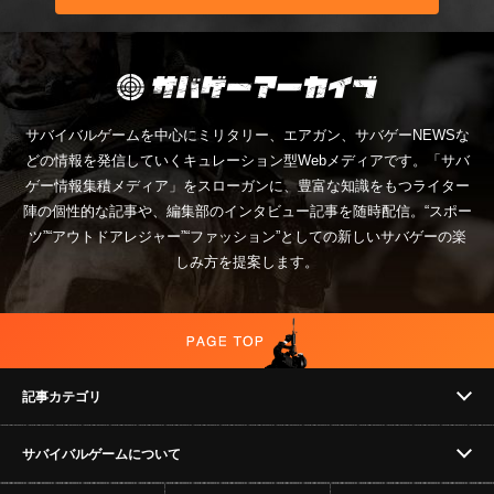
サバイバルゲームを中心にミリタリー、エアガン、サバゲーNEWSな
どの情報を発信していくキュレーション型Webメディアです。「サバ
ゲー情報集積メディア」をスローガンに、豊富な知識をもつライター
陣の個性的な記事や、編集部のインタビュー記事を随時配信。“スポー
ツ”“アウトドアレジャー”“ファッション”としての新しいサバゲーの楽
しみ方を提案します。
記事カテゴリ
サバイバルゲームについて
NEWS