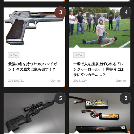
3
4
コラム
コラム
最強の名を持つ3つのハンドガ
一瞬で人を担ぎ上げられる「レ
ン！ その威力は象も倒す！？
ンジャーロール」！災害時には
役に立つカモ……？
2018/01/11
Gunfire
2018/12/4
Gunfire
5
6