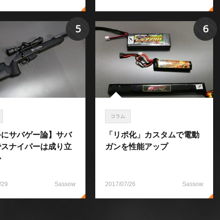
5
6
コラム
手にサバゲー論】サバ
「リポ化」カスタムで電動
でスナイパーは成り立
ガンを性能アップ
か
/29
Sassow
2017/07/26
Sassow