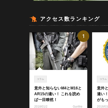
アクセス数ランキング
1
コラム
コラム
意外と知らないM4とM16と
意外と
AR15の違い！ これを読め
違い
ば一目瞭然！
がも
2018/01/2
Gunfire
2018/03