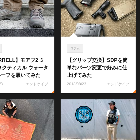
コラム
RRELL】モアブ2 ミ
【グリップ交換】SDPを簡
タクティカル ウォータ
単なパーツ変更で好みに仕
ルーフを履いてみた
上げてみた
/3
エンドケイプ
2018/08/23
エンドケイプ