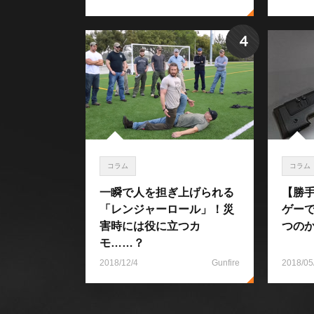
4
コラム
コラム
一瞬で人を担ぎ上げられる
【勝
「レンジャーロール」！災
ゲー
害時には役に立つカ
つの
モ……？
2018/12/4
Gunfire
2018/05