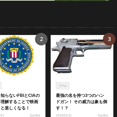
2
3
コラム
知らないFBIとCIAの
最強の名を持つ3つのハン
！理解することで映画
ドガン！ その威力は象も倒
っと楽しくなる！
す！？
/31
Gunfire
2018/01/11
Gunfire