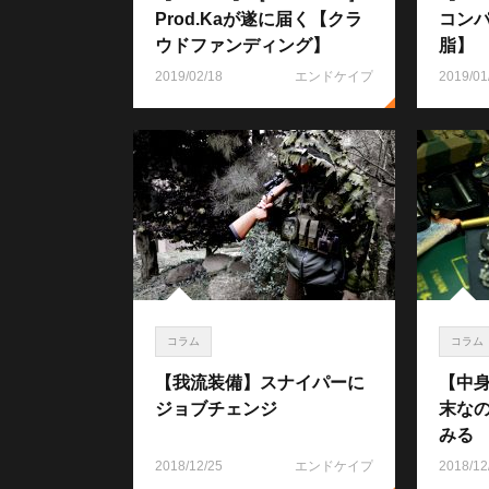
Prod.Kaが遂に届く【クラ
コンパ
ウドファンディング】
脂】
2019/02/18
エンドケイプ
2019/01
コラム
コラム
【我流装備】スナイパーに
【中
ジョブチェンジ
末な
みる
2018/12/25
エンドケイプ
2018/12