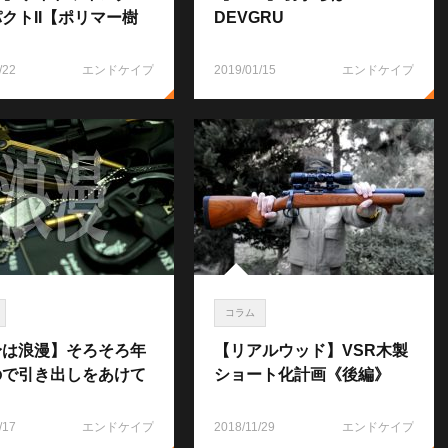
クトII【ポリマー樹
DEVGRU
/22
エンドケイプ
2019/01/15
エンドケイプ
コラム
身は浪漫】そろそろ年
【リアルウッド】VSR木製
ので引き出しをあけて
ショート化計画《後編》
/17
エンドケイプ
2018/11/29
エンドケイプ