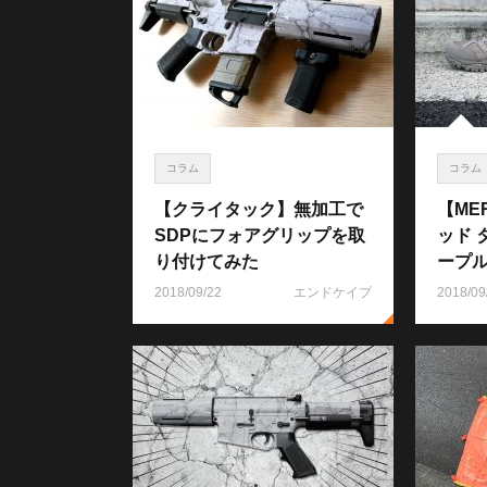
コラム
コラム
【クライタック】無加工で
【ME
SDPにフォアグリップを取
ッド 
り付けてみた
ープ
2018/09/22
エンドケイプ
2018/09