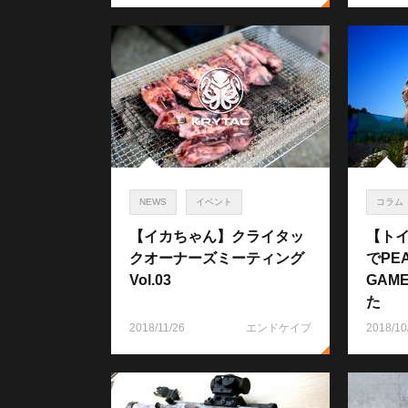
NEWS
イベント
コラム
【イカちゃん】クライタッ
【トイ
クオーナーズミーティング
でPEA
Vol.03
GAM
た
2018/11/26
エンドケイプ
2018/10