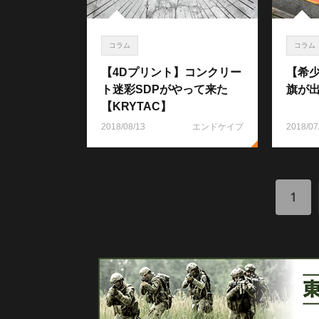
コラム
コラム
【4Dプリント】コンクリー
【希少
ト迷彩SDPがやって来た
旗が
【KRYTAC】
2018/08/13
エンドケイプ
2018/07
1