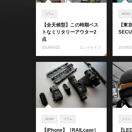
コラム
NEWS
【全天候型】この時期ベス
【東
トなミリタリーアウター2
SECU
点
2019/03/22
エンドケイプ
2019/03
NEWS
コラム
コラム
【iPhone】［RAILcase］
【LE