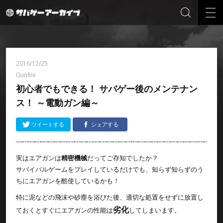
2016/12/25
Gunfire
初心者でもできる！ サバゲー後のメンテナン
ス！ ～電動ガン編～
ツイートする
シェアする
実はエアガンは
精密機械
だってご存知でしたか？
サバイバルゲームをプレイしているだけでも、知らず知らずのう
ちにエアガンを酷使しているかも！
特に泥などの飛沫や砂塵を浴びた後、適切な処置をせずに放置し
劣化
ておくとすぐにエアガンの性能は
してしまいます。