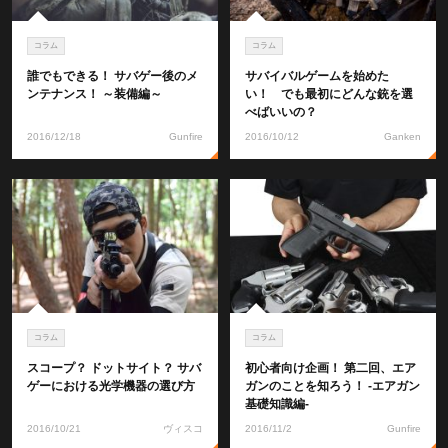
コラム
コラム
誰でもできる！ サバゲー後のメ
サバイバルゲームを始めた
ンテナンス！ ～装備編～
い！ でも最初にどんな銃を選
べばいいの？
2016/12/18
Gunfire
2016/10/12
Ganken
コラム
コラム
スコープ？ ドットサイト？ サバ
初心者向け企画！ 第二回、エア
ゲーにおける光学機器の選び方
ガンのことを知ろう！ -エアガン
基礎知識編-
2016/10/21
ヴィスコ
2016/11/2
Gunfire