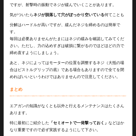
ですが、射撃時の振動でネジが緩んでいくことがあります。
気がついたら
ネジが脱落して穴がぽっかり空いている
何てことも
分解はハードルが高いですが、緩んだネジを締めるのは簡単で
す。
毎回は必要ありませんがたまにはネジの緩みを確認してみてくだ
さい。ただし、力の込めすぎは破損に繋がるのでほどほどの力で
締め直すようにしましょう。
あと、ネジによってはモーターの位置を調整するネジ（大抵の場
合はピストルグリップの底）である場合もありますので全てを閉
めればいいというわけではありませんので注意してください。
まとめ
エアガンの知識がなくとも以外と行えるメンテナンスはたくさん
あります。
特に最初にご紹介した
「セミオートで一発撃っておく」
などはか
なり重要ですので必ず実践するようにして下さい。