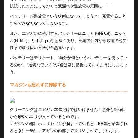
接続したままにしておくと液漏れや過放電の原因に…！！
バッテリーが過放電という状態になってしまうと、
充電すること
すらできなくなってしまいます。
また、エアガンに使用するバッテリーはニッカド(Ni-Cd)、ニッケ
ル(Ni-MH)、リポ(Li-po)など様々あり、充電の仕方から放電の必要
性まで取り扱い方法が全然違います。
バッテリーはデリケート。“自分が何というバッテリーを使ってい
るのか”、“適切な使い方”の2点は常に把握しておくようにしましょ
う。
マガジンも忘れずに掃除する
クリーニングはエアガン本体だけではいけません！意外と給弾口
から
砂やホコリ
が入っているものです。
マガジン内部にホコリやゴミが溜まっていると、BB弾が給弾され
るときに一緒にエアガンの内部まで送り込まれてしまいます。