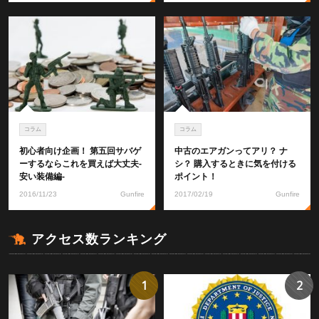
コラム
コラム
初心者向け企画！ 第五回サバゲ
中古のエアガンってアリ？ ナ
ーするならこれを買えば大丈夫-
シ？ 購入するときに気を付ける
安い装備編-
ポイント！
2016/11/23
Gunfire
2017/02/19
Gunfire
アクセス数ランキング
1
2