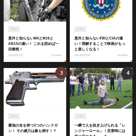
コラム
コラム
意外と知らないM4とM16と
意外と知らないFBIとCIAの違
AR15の違い！ これを読めば一
い！理解することで映画がもっ
目瞭然！
と楽しくなる！
2018/01/2
Gunfire
2018/03/31
Gunfire
3
4
コラム
コラム
最強の名を持つ3つのハンドガ
一瞬で人を担ぎ上げられる「レ
ン！ その威力は象も倒す！？
ンジャーロール」！災害時には