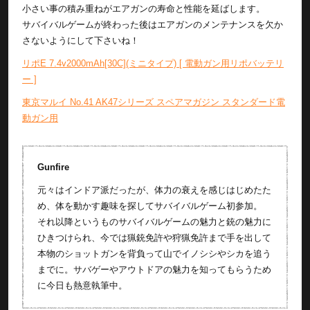
小さい事の積み重ねがエアガンの寿命と性能を延ばします。
サバイバルゲームが終わった後はエアガンのメンテナンスを欠か
さないようにして下さいね！
リポE 7.4v2000mAh[30C](ミニタイプ) [ 電動ガン用リポバッテリ
ー ]
東京マルイ No.41 AK47シリーズ スペアマガジン スタンダード電
動ガン用
Gunfire
元々はインドア派だったが、体力の衰えを感じはじめたた
め、体を動かす趣味を探してサバイバルゲーム初参加。
それ以降というものサバイバルゲームの魅力と銃の魅力に
ひきつけられ、今では猟銃免許や狩猟免許まで手を出して
本物のショットガンを背負って山でイノシシやシカを追う
までに。サバゲーやアウトドアの魅力を知ってもらうため
に今日も熱意執筆中。