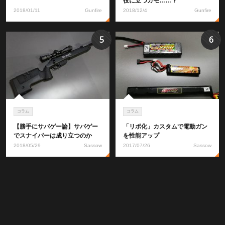
役に立つカモ……？
2018/01/11
Gunfire
2018/12/4
Gunfire
5
6
コラム
コラム
【勝手にサバゲー論】サバゲー
「リポ化」カスタムで電動ガン
でスナイパーは成り立つのか
を性能アップ
2018/05/29
Sassow
2017/07/26
Sassow