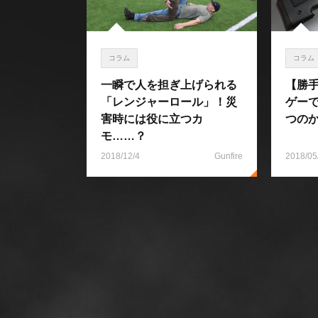
コラム
コラム
一瞬で人を担ぎ上げられる
【勝
「レンジャーロール」！災
ゲー
害時には役に立つカ
つの
モ……？
2018/12/4
Gunfire
2018/05