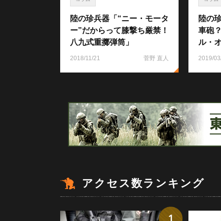
陸の珍兵器「“ニー・モータ
陸の
ー”だからって膝撃ち厳禁！
車砲？
八九式重擲弾筒」
ル・オ
2018/11/21
菅野 直人
2019/03
アクセス数ランキング
1