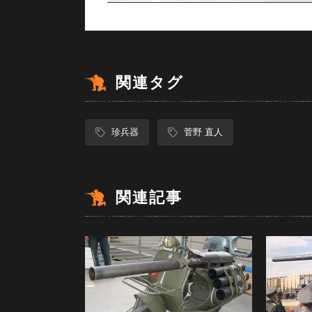
関連タグ
珍兵器
菅野 直人
関連記事