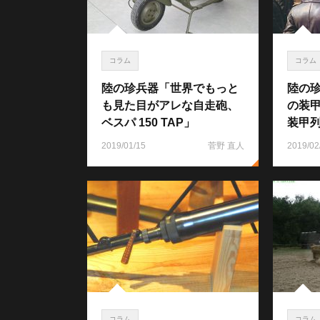
コラム
コラム
陸の珍兵器「世界でもっと
陸の
も見た目がアレな自走砲、
の装
ベスパ 150 TAP」
装甲
2019/01/15
菅野 直人
2019/02
コラム
コラム