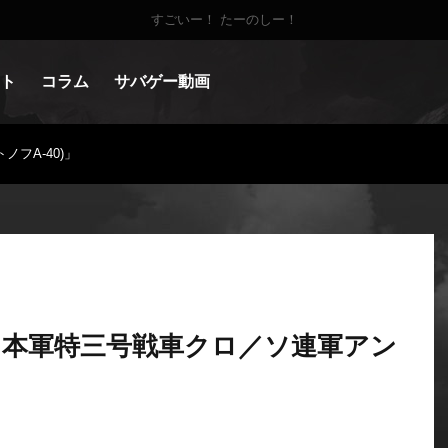
すごいー！ たーのしー！
ト
コラム
サバゲー動画
フA-40)」
日本軍特三号戦車クロ／ソ連軍アン