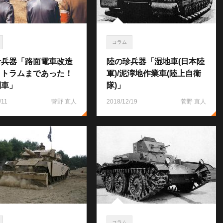
コラム
珍兵器「路面電車改造
陸の珍兵器「湿地車(日本陸
甲トラムまであった！
軍)/泥濘地作業車(陸上自衛
列車」
隊)」
/11
菅野 直人
2018/12/19
菅野 直人
コラム