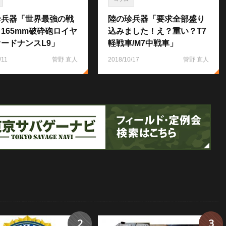
珍兵器「世界最強の戦
陸の珍兵器「要求全部盛り
165mm破砕砲ロイヤ
込みました！え？重い？T7
ードナンスL9」
軽戦車/M7中戦車」
/11
菅野 直人
2018/10/17
菅野 直人
2
3