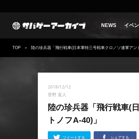
NEWS
イベン
TOP
陸の珍兵器「飛行戦車(日本軍特三号戦車クロ／ソ連軍アントノ
2018/12/12
菅野 直人
陸の珍兵器「飛行戦車(
トノフA-40)」
ツイートする
シェアする