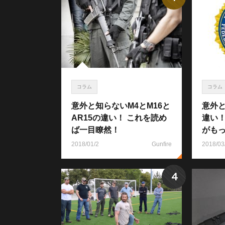
コラム
コラム
意外と知らないM4とM16と
意外と
AR15の違い！ これを読め
違い
ば一目瞭然！
がも
2018/01/2
Gunfire
2018/03
4