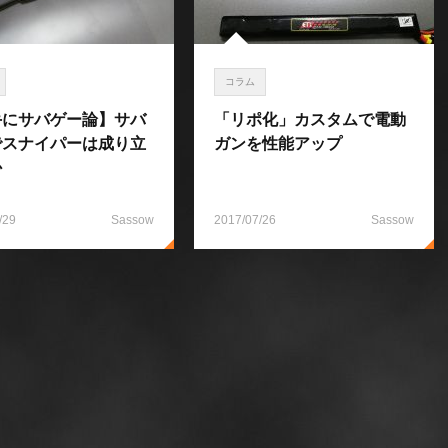
コラム
手にサバゲー論】サバ
「リポ化」カスタムで電動
でスナイパーは成り立
ガンを性能アップ
か
/29
Sassow
2017/07/26
Sassow