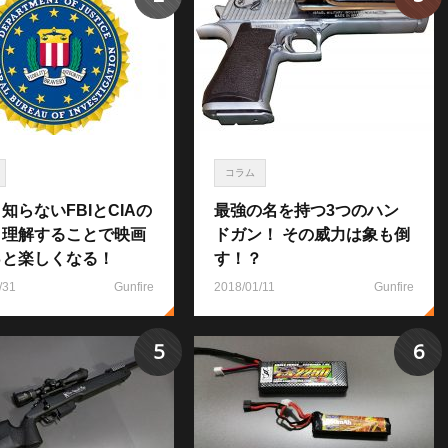
コラム
知らないFBIとCIAの
最強の名を持つ3つのハン
！理解することで映画
ドガン！ その威力は象も倒
っと楽しくなる！
す！？
/31
Gunfire
2018/01/11
Gunfire
5
6