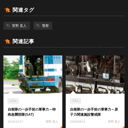
関連タグ
菅野 直人
警察
関連記事
コラム
コラム
自衛隊の一歩手前の軍事力～特
自衛隊の一歩手前の軍事力～原
殊急襲部隊(SAT)
子力関連施設警戒隊
2018/12/17
菅野 直人
2018/09/12
菅野 直人