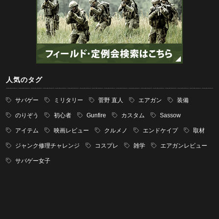
人気のタグ
サバゲー
ミリタリー
菅野 直人
エアガン
装備
のりぞう
初心者
Gunfire
カスタム
Sassow
アイテム
映画レビュー
クルメノ
エンドケイプ
取材
ジャンク修理チャレンジ
コスプレ
雑学
エアガンレビュー
サバゲー女子