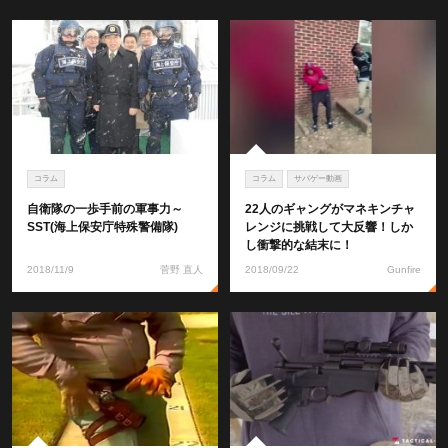
コラム
コラム
サバゲー動画
自衛隊の一歩手前の軍事力～
22人のギャングがマネキンチャ
SST(海上保安庁特殊警備隊)
レンジに挑戦して大反響！しか
し衝撃的な結末に！
2018/11/9
菅野 直人
2018/09/22
Gunfire