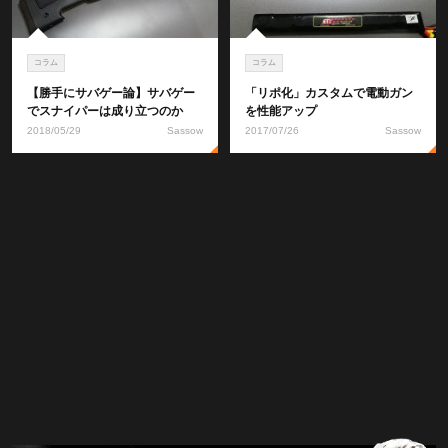
コラム
コラム
【勝手にサバゲー論】サバゲー
「リポ化」カスタムで電動ガン
でスナイパーは成り立つのか
を性能アップ
2018/05/29
Sassow
2017/07/26
Sassow