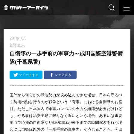
2018/10/5
菅野 直人
自衛隊の一歩手前の軍事力～成田国際空港警備
隊(千葉県警)
ツイートする
シェアする
国外から何らかの武装勢力が攻め込んできた場合、日本を守るべ
く防衛出動を行うのが戦争という『有事』における自衛隊のお役
目。ただし日本国内で軍事力レベルの火力や組織が必要だけれど
も、やる事は治安出動に限りなく近いという場合、あるいは重要
拠点で応援の自衛隊なり特殊部隊が来るまでの時間稼ぎを行う場
合には自衛隊以外の『一歩手前の軍事力』が応じることも。今回