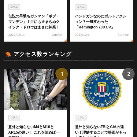
コラム
コラム
伝説の早撃ちガンマン「ボブ・
ハンドガンなのにボルトアクシ
マンデン」！目にも止まらぬク
ョン？一風変わった
イック・ドロウはまさに神業！
「Remington 700 CP」
2018/08/14
Gunfire
2018/12/1
Gunfire
アクセス数ランキング
1
2
コラム
コラム
意外と知らないM4とM16と
意外と知らないFBIとCIAの違
AR15の違い！ これを読めば一
い！理解することで映画がもっ