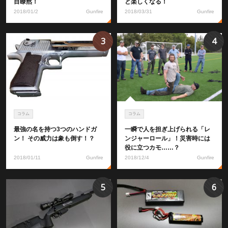
目瞭然！
と楽しくなる！
2018/01/2
Gunfire
2018/03/31
Gunfire
3
4
コラム
コラム
最強の名を持つ3つのハンドガ
一瞬で人を担ぎ上げられる「レ
ン！ その威力は象も倒す！？
ンジャーロール」！災害時には
役に立つカモ……？
2018/01/11
Gunfire
2018/12/4
Gunfire
5
6