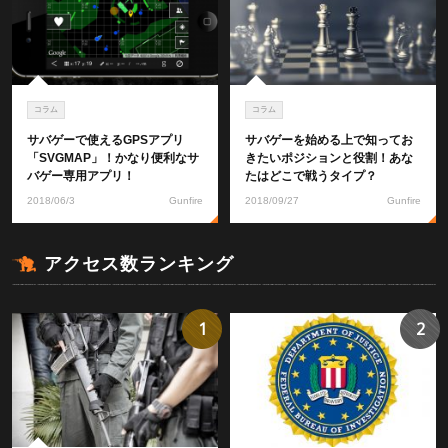
コラム
コラム
サバゲーで使えるGPSアプリ
サバゲーを始める上で知ってお
「SVGMAP」！かなり便利なサ
きたいポジションと役割！あな
バゲー専用アプリ！
たはどこで戦うタイプ？
2018/06/3
Gunfire
2018/09/27
Gunfire
アクセス数ランキング
1
2