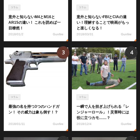
コラム
コラム
意外と知らないM4とM16と
意外と知らないFBIとCIAの違
AR15の違い！ これを読めば一
い！理解することで映画がもっ
目瞭然！
と楽しくなる！
2018/01/2
Gunfire
2018/03/31
Gunfire
3
4
コラム
コラム
最強の名を持つ3つのハンドガ
一瞬で人を担ぎ上げられる「レ
ン！ その威力は象も倒す！？
ンジャーロール」！災害時には
役に立つカモ……？
2018/01/11
Gunfire
2018/12/4
Gunfire