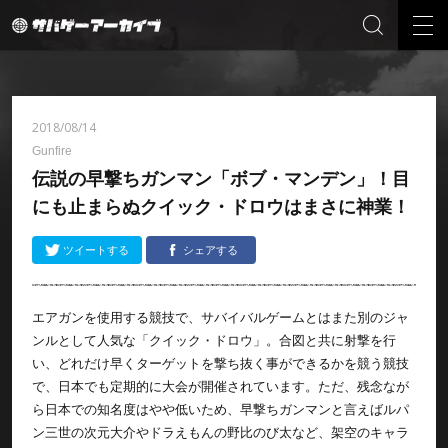
2018/08/14
Gunfire
伝説の早撃ちガンマン「ボブ・マンデン」！目
にも止まらぬクイック・ドロウはまさに神業！
ツイートする
シェアする
エアガンを使用する競技で、サバイバルゲームとはまた別のジャ
ンルとして人気な「クイック・ドロウ」。合図と共に射撃を行
い、どれだけ早くターゲットを撃ち抜く事ができるかを競う競技
で、日本でも定期的に大会が開催されています。ただ、残念なが
ら日本での知名度はやや低いため、早撃ちガンマンと言えばルパ
ン三世の次元大介やドラえもんの野比のび太など、架空のキャラ