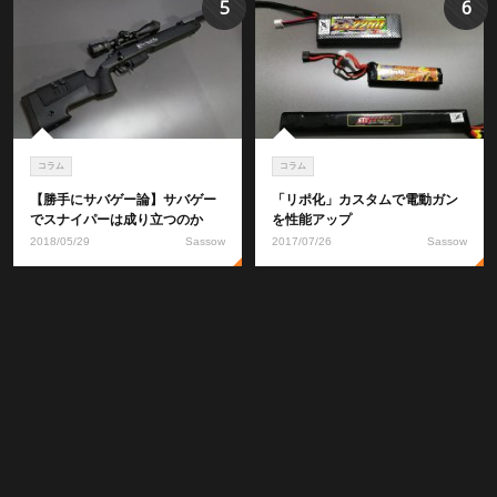
5
6
コラム
コラム
【勝手にサバゲー論】サバゲー
「リポ化」カスタムで電動ガン
でスナイパーは成り立つのか
を性能アップ
2018/05/29
Sassow
2017/07/26
Sassow