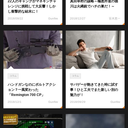
22人のギャングがマネキンチャ
真田幸村の謀略～極悪外道の徳
レンジに挑戦して大反響！しか
川は火縄銃でハチの巣だ！～
し衝撃的な結末に！
2018/09/22
Gunfire
2018/12/27
笹木恵一
コラム
コラム
ハンドガンなのにボルトアクシ
サバゲーが飽きてきた時に試す
ョン？一風変わった
事！ひと工夫でまた新しい別の
「Remington 700 CP」
魅力が！
2018/12/1
Gunfire
2018/09/29
Gunfire