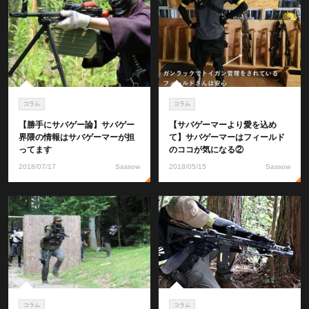
コラム
コラム
【勝手にサバゲー論】サバゲー
【サバゲーマーより愛を込め
界隈の情報はサバゲーマーが担
て】サバゲーマーはフィールド
ってます
のココが気になる②
2018/07/17
Sassow
2018/05/15
Sassow
コラム
コラム