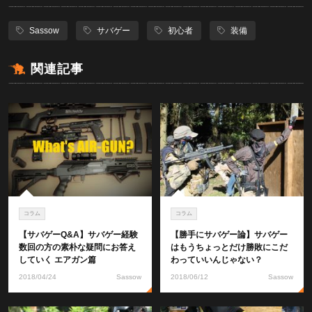
Sassow
サバゲー
初心者
装備
関連記事
コラム
コラム
【サバゲーQ&A】サバゲー経験
【勝手にサバゲー論】サバゲー
数回の方の素朴な疑問にお答え
はもうちょっとだけ勝敗にこだ
していく エアガン篇
わっていいんじゃない？
2018/04/24
Sassow
2018/06/12
Sassow