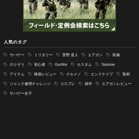
人気のタグ
サバゲー
ミリタリー
菅野 直人
エアガン
装備
のりぞう
初心者
Gunfire
カスタム
Sassow
アイテム
映画レビュー
クルメノ
エンドケイプ
取材
ジャンク修理チャレンジ
コスプレ
雑学
エアガンレビュー
サバゲー女子