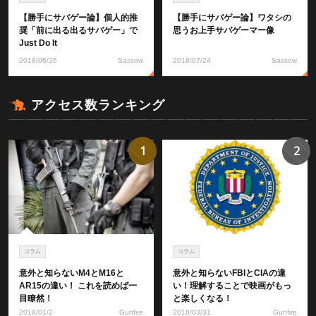
【勝手にサバゲー論】個人的推
【勝手にサバゲー論】ワタシの
奨「前に出る出るサバゲー」で
思うお上手サバゲーマー像
Just Do It
2018/06/26
Sassow
2018/07/24
Sassow
アクセス数ランキング
1
2
コラム
コラム
意外と知らないM4とM16と
意外と知らないFBIとCIAの違
AR15の違い！ これを読めば一
い！理解することで映画がもっ
目瞭然！
と楽しくなる！
2018/01/2
Gunfire
2018/03/31
Gunfire