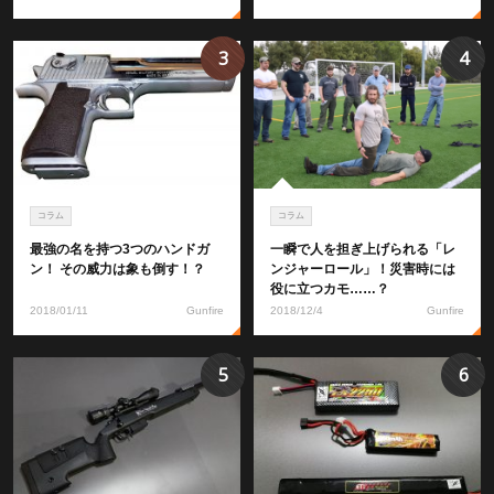
3
4
コラム
コラム
最強の名を持つ3つのハンドガ
一瞬で人を担ぎ上げられる「レ
ン！ その威力は象も倒す！？
ンジャーロール」！災害時には
役に立つカモ……？
2018/01/11
Gunfire
2018/12/4
Gunfire
5
6