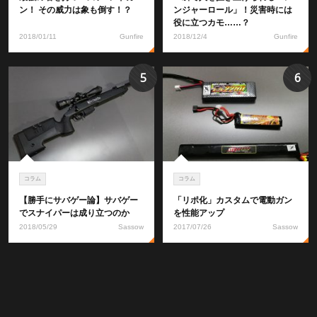
ン！ その威力は象も倒す！？
ンジャーロール」！災害時には
役に立つカモ……？
2018/01/11
Gunfire
2018/12/4
Gunfire
5
6
コラム
コラム
【勝手にサバゲー論】サバゲー
「リポ化」カスタムで電動ガン
でスナイパーは成り立つのか
を性能アップ
2018/05/29
Sassow
2017/07/26
Sassow