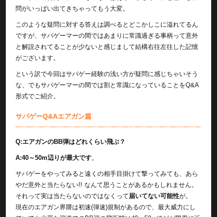
問がいっぱい出てきちゃってもう大変。
このような疑問に対する答えは調べるとどこかしこに溢れてるん
ですが、サバゲーマーの間ではあまりに常識過ぎる事柄って意外
と解説されてることが少ないと感じまして結構右往左往した記憶
がございます。
という訳で今回はサバゲー経験の浅い方が疑問に感じちゃいそう
な、でもサバゲーマーの間では割と常識になっていることをQ&A
形式でご紹介。
サバゲーQ&Aエアガン篇
Q:エアガンのBB弾はどれくらい飛ぶ？
A:40～50m辺りが最大です
。
サバゲーをやってみると遠くの相手目掛けて撃ってみても、あら
やだ意外と当たらない!! なんて思うことがあるかもしれません。
それって実は当たらないのではなくって
届いてない可能性
が。
現在のエアガン界隈は初速(弾速)規制があるので、最大威力にし