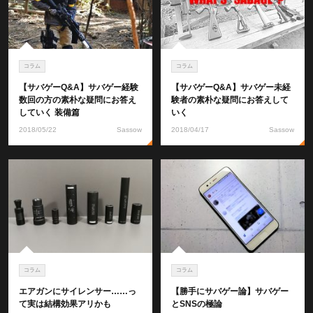
コラム
コラム
【サバゲーQ&A】サバゲー経験
【サバゲーQ&A】サバゲー未経
数回の方の素朴な疑問にお答え
験者の素朴な疑問にお答えして
していく 装備篇
いく
2018/05/22
Sassow
2018/04/17
Sassow
コラム
コラム
エアガンにサイレンサー……っ
【勝手にサバゲー論】サバゲー
て実は結構効果アリかも
とSNSの極論