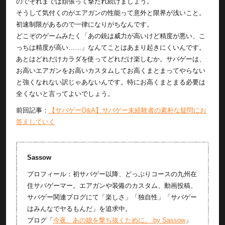
のでそれまでは頑張って撃たれ続けましょう。
そうして気付くのがエアガンの性能って意外と限界が浅いこと。
初速制限があるので一律になりがちなんです。
どこぞのゲームみたく「あの銃は威力が高いけど精度が悪い、こ
っちは精度が高い……」なんてことはあまり起きにくいんです。
あとはどれだけカラダを使ってどれだけ楽しむか。サバゲーは、
お高いエアガンをお高いカスタムしてお高くまとまってやらない
と強くなれない訳じゃあないんです。特にお高くまとまる必要は
全くないと言ってよいでしょう。
前回記事：
【サバゲーQ&A】サバゲー未経験者の素朴な疑問にお
答えしていく
Sassow
プロフィール：初サバゲー以降、どっぷりコースの九州在
住サバゲーマー。エアガンや装備のカスタム、動画投稿、
サバゲー関連ブログにて「楽しさ」「独自性」「サバゲー
はみんなでヤるもんだ」を追求中。
ブログ「
今夜、あの娘を撃ち抜くために。 by Sassow
」