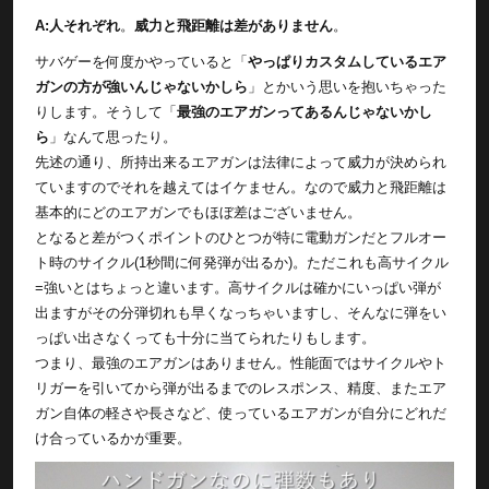
A:人それぞれ
。
威力と飛距離は差がありません
。
サバゲーを何度かやっていると「
やっぱりカスタムしているエア
ガンの方が強いんじゃないかしら
」とかいう思いを抱いちゃった
りします。そうして「
最強のエアガンってあるんじゃないかし
ら
」なんて思ったり。
先述の通り、所持出来るエアガンは法律によって威力が決められ
ていますのでそれを越えてはイケません。なので威力と飛距離は
基本的にどのエアガンでもほぼ差はございません。
となると差がつくポイントのひとつが特に電動ガンだとフルオー
ト時のサイクル(1秒間に何発弾が出るか)。ただこれも高サイクル
=強いとはちょっと違います。高サイクルは確かにいっぱい弾が
出ますがその分弾切れも早くなっちゃいますし、そんなに弾をい
っぱい出さなくっても十分に当てられたりもします。
つまり、最強のエアガンはありません。性能面ではサイクルやト
リガーを引いてから弾が出るまでのレスポンス、精度、またエア
ガン自体の軽さや長さなど、使っているエアガンが自分にどれだ
け合っているかが重要。