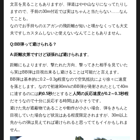
文言を見ることもありますが、弾道はやや山なりになってたりし
ますので、手前の30m付近では実はちゃんと当たらない……なん
てことも。
なのでお手持ちのエアガンの飛距離が短いと嘆かなくっても大丈
夫ですしカスタムしないと使えないなんてこともありません。
Q:BB弾って避けられる？
A:距離次第ですけど頑張れば避けられます
。
距離にもよりますが、撃たれた方向、撃ってきた相手を見ていた
ら実はBB弾は目視出来るし避けることは可能だと言えます。
BB弾は基本的に0.2～0.3g程度なので空気抵抗により徐々に速度
を落とします。なので初速90m/sのBB弾が発射されたとして40m
に達するのには
約0.5秒
だとすると
人間の反応速度が0.2～0.3秒程
だそうなので十分に反応する時間はありそうです。
避けた先が遮蔽物であることや動作が小さい場合、弾をきちんと
目視していた場合など状況はある程度限定されますが、30m以上
先からの弾は見えてれば避けられると思っててもイイかもしれま
せん。