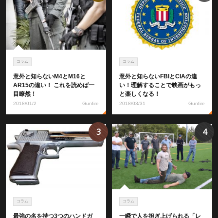
コラム
コラム
意外と知らないM4とM16と
意外と知らないFBIとCIAの違
AR15の違い！ これを読めば一
い！理解することで映画がもっ
目瞭然！
と楽しくなる！
2018/01/2
Gunfire
2018/03/31
Gunfire
3
4
コラム
コラム
最強の名を持つ3つのハンドガ
一瞬で人を担ぎ上げられる「レ