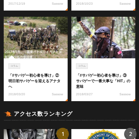
2017/12/19
Sassow
2018/10/23
Sassow
コラム
コラム
「#サバゲー初心者を導け」②
「#サバゲー初心者を導け」③
明日初サバゲーを迎えるアナタ
サバゲーで一番大事な「HIT」の
へ
意味
2018/03/20
Sassow
2018/03/27
Sassow
アクセス数ランキング
1
2