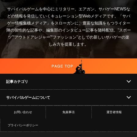
サバイバルゲームを中心にミリタリー、エアガン、サバゲーNEWSな
どの情報を発信していくキュレーション型Webメディアです。「サバ
ゲー情報集積メディア」をスローガンに、豊富な知識をもつライター
陣の個性的な記事や、編集部のインタビュー記事を随時配信。“スポー
ツ”“アウトドアレジャー”“ファッション”としての新しいサバゲーの楽
しみ方を提案します。
記事カテゴリ
サバイバルゲームについて
NEWS
お問い合わせ
免責事項
運営者情報
フィールド
イベント
プライバシーポリシー
ショップ
コラム