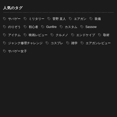
人気のタグ
サバゲー
ミリタリー
菅野 直人
エアガン
装備
のりぞう
初心者
Gunfire
カスタム
Sassow
アイテム
映画レビュー
クルメノ
エンドケイプ
取材
ジャンク修理チャレンジ
コスプレ
雑学
エアガンレビュー
サバゲー女子