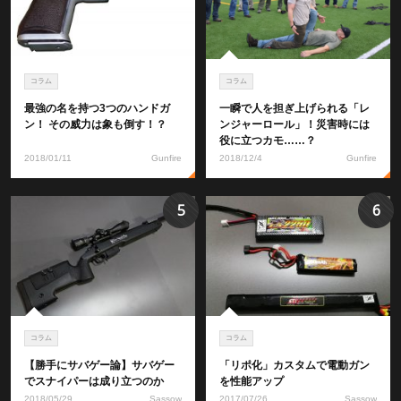
コラム
コラム
最強の名を持つ3つのハンドガ
一瞬で人を担ぎ上げられる「レ
ン！ その威力は象も倒す！？
ンジャーロール」！災害時には
役に立つカモ……？
2018/01/11
Gunfire
2018/12/4
Gunfire
5
6
コラム
コラム
【勝手にサバゲー論】サバゲー
「リポ化」カスタムで電動ガン
でスナイパーは成り立つのか
を性能アップ
2018/05/29
Sassow
2017/07/26
Sassow