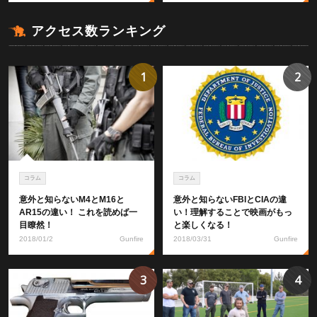
アクセス数ランキング
1
2
コラム
コラム
意外と知らないM4とM16と
意外と知らないFBIとCIAの違
AR15の違い！ これを読めば一
い！理解することで映画がもっ
目瞭然！
と楽しくなる！
2018/01/2
Gunfire
2018/03/31
Gunfire
3
4