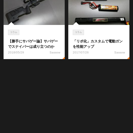
コラム
コラム
【勝手にサバゲー論】サバゲー
「リポ化」カスタムで電動ガン
でスナイパーは成り立つのか
を性能アップ
2018/05/29
Sassow
2017/07/26
Sassow