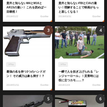
意外と知らないM4とM16と
意外と知らないFBIとCIAの違
AR15の違い！ これを読めば一
い！理解することで映画がもっ
目瞭然！
と楽しくなる！
2018/01/2
Gunfire
2018/03/31
Gunfire
3
4
コラム
コラム
最強の名を持つ3つのハンドガ
一瞬で人を担ぎ上げられる「レ
ン！ その威力は象も倒す！？
ンジャーロール」！災害時には
役に立つカモ……？
2018/01/11
Gunfire
2018/12/4
Gunfire
5
6