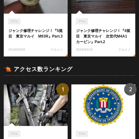
コラム
コラム
ジャンク修理チャレンジ！『5挺
ジャンク修理チャレンジ！『4挺
目 東京マルイ M93R』Part.3
目 東京マルイ 次世代M4A1
カービン』Part.2
2018/03/28
クルメノ
2018/02/15
クルメノ
アクセス数ランキング
1
2
コラム
コラム