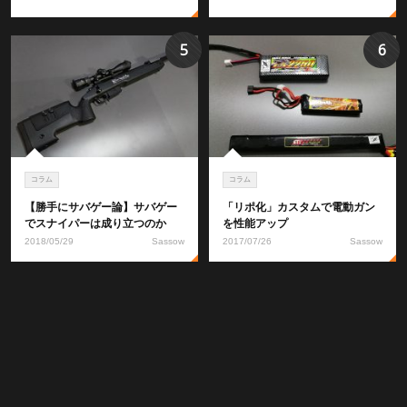
5
6
コラム
コラム
【勝手にサバゲー論】サバゲー
「リポ化」カスタムで電動ガン
でスナイパーは成り立つのか
を性能アップ
2018/05/29
Sassow
2017/07/26
Sassow