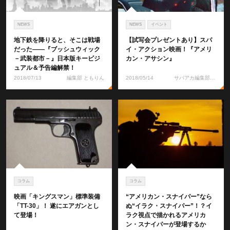
NEWS
NEWS
イベント
地下鉄を降りると、そこは戦場
【試写会プレゼントあり】スパ
だった――『ブッシュウィック
イ・アクション映画！『アメリ
－武装都市－』日本版キービジ
カン・アサシン』
ュアル＆予告編解禁！
2018/07/13
編集部 ともりん
2018/05/14
サバアカ編集部 ともりん
コラム
コラム
映画「キングスマン」標準装備
“アメリカン・スナイパー”なら
「TT-30」！ 遂にエアガンとし
ぬ“イラク・スナイパー”！？イ
て登場！
ラク視点で描かれるアメリカ
ン・スナイパーが登場するか