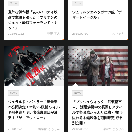
コラム
コラム
意外な傑作機「あのパロディ映
シュワルツェネッガーの銃「デ
画で主役も張った！ブリテンの
ザートイーグル」
ジェット軽戦フォーランド・ナ
ット」
2018/10/12
菅野 直人
2018/09/10
のりぞう
NEWS
NEWS
ジェラルド・バトラー主演最新
『ブッシュウィック－武装都市
作公開決定！本能VS頭脳 ワイル
－』 話題沸騰中の長回しスタイ
ド刑事達とキレ者強盗集団が激
ルで緊張感たっぷりに描く 技巧
突！『ザ・アウトロー』
溢れる本編映像を期間限定で特
別公開！！
2018/08/31
編集部 ともりん
2018/08/22
編集部 ともりん