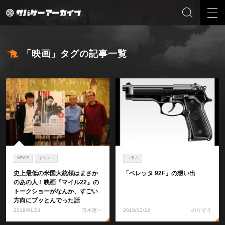
「映画」タグの記事一覧
NEWS
イベント
コラム
史上最低の米国大統領はまさか
「ベレッタ 92F」の想い出
のあの人！映画『マイル22』の
トークショーがなんか、すごい
方向にブッとんでった話
2019/01/24
笹木恵一
2018/12/12
のりぞう