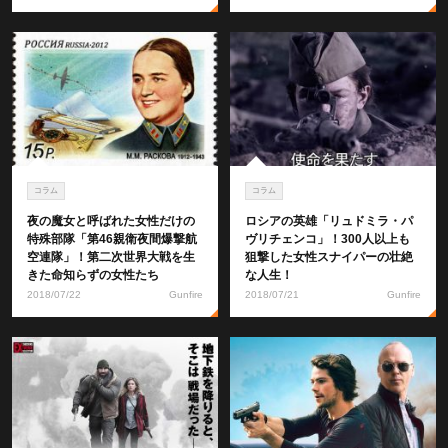
コラム
コラム
夜の魔女と呼ばれた女性だけの
ロシアの英雄「リュドミラ・パ
特殊部隊「第46親衛夜間爆撃航
ヴリチェンコ」！300人以上も
空連隊」！第二次世界大戦を生
狙撃した女性スナイパーの壮絶
きた命知らずの女性たち
な人生！
2018/07/22
Gunfire
2018/07/21
Gunfire