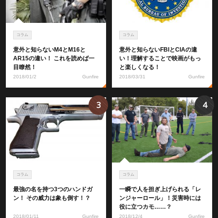
コラム
コラム
意外と知らないM4とM16と
意外と知らないFBIとCIAの違
AR15の違い！ これを読めば一
い！理解することで映画がもっ
目瞭然！
と楽しくなる！
2018/01/2
Gunfire
2018/03/31
Gunfire
3
4
コラム
コラム
最強の名を持つ3つのハンドガ
一瞬で人を担ぎ上げられる「レ
ン！ その威力は象も倒す！？
ンジャーロール」！災害時には
役に立つカモ……？
2018/01/11
Gunfire
2018/12/4
Gunfire