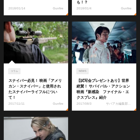
も！？
2018/01/14
Gunfire
2018/01/4
Gunfire
コラム
NEWS
スナイパー必見！ 映画「アメリ
【試写会プレゼントあり】世界
カン・スナイパー」と使用され
絶賛！ サバイバル・アクション
たスナイパーライフルについ
映画『新感染 ファイナル・エ
て！
クスプレス』紹介
2017/11/11
Gunfire
2017/08/3
サバアカ編集部 ともりん