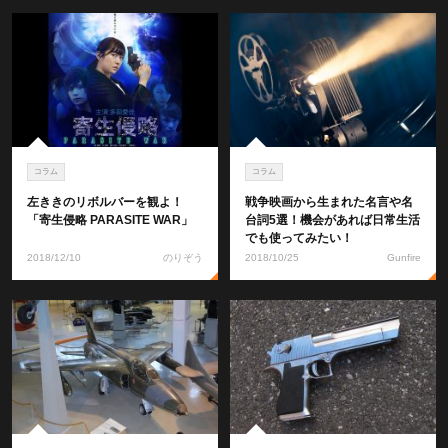
コラム
コラム
左ききのリボルバーを観よ！
戦争映画から生まれた名言や名
「寄生侵略 PARASITE WAR」
台詞5選！機会があれば日常生活
でも使ってみたい！
2018/12/10
のりぞう
2018/10/25
Gunfire