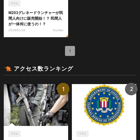
コラム
M203グレネードランチャーが民
間人向けに販売開始！？ 民間人
が一体何に使うの！？
2018/01/18
Gunfire
1
アクセス数ランキング
1
2
コラム
コラム