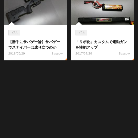
コラム
コラム
【勝手にサバゲー論】サバゲー
「リポ化」カスタムで電動ガン
でスナイパーは成り立つのか
を性能アップ
2018/05/29
Sassow
2017/07/26
Sassow