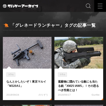
「グレネードランチャー」タグの記事一覧
コラム
コラム
なんとかしたいぞ！東京マルイ
遮蔽物に隠れている敵にも当た
「M320A1」
る銃「XM25 IAWS」！その恐る
べき性能とは！
2018/09/24
のりぞう
2018/06/17
Gunfire