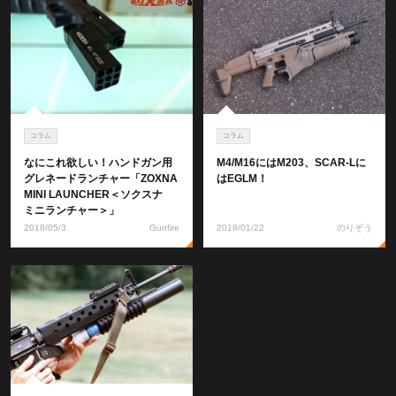
コラム
コラム
なにこれ欲しい！ハンドガン用
M4/M16にはM203、SCAR-Lに
グレネードランチャー「ZOXNA
はEGLM！
MINI LAUNCHER＜ソクスナ
ミニランチャー＞」
2018/05/3
Gunfire
2018/01/22
のりぞう