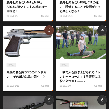
意外と知らないM4とM16と
意外と知らないFBIとCIAの違
AR15の違い！ これを読めば一
い！理解することで映画がもっ
目瞭然！
と楽しくなる！
2018/01/2
Gunfire
2018/03/31
Gunfire
3
4
コラム
コラム
最強の名を持つ3つのハンドガ
一瞬で人を担ぎ上げられる「レ
ン！ その威力は象も倒す！？
ンジャーロール」！災害時には
役に立つカモ……？
2018/01/11
Gunfire
2018/12/4
Gunfire
5
6