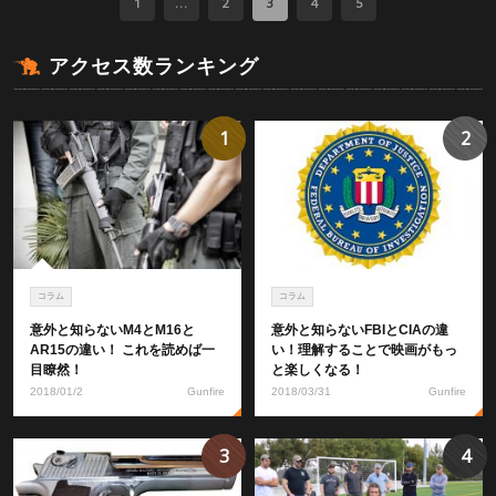
1
...
2
3
4
5
アクセス数ランキング
1
2
コラム
コラム
意外と知らないM4とM16と
意外と知らないFBIとCIAの違
AR15の違い！ これを読めば一
い！理解することで映画がもっ
目瞭然！
と楽しくなる！
2018/01/2
Gunfire
2018/03/31
Gunfire
3
4