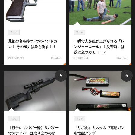
コラム
コラム
最強の名を持つ3つのハンドガ
一瞬で人を担ぎ上げられる「レ
ン！ その威力は象も倒す！？
ンジャーロール」！災害時には
役に立つカモ……？
2018/01/11
Gunfire
2018/12/4
Gunfire
5
6
コラム
コラム
【勝手にサバゲー論】サバゲー
「リポ化」カスタムで電動ガン
でスナイパーは成り立つのか
を性能アップ