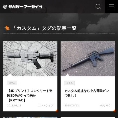
「カスタム」タグの記事一覧
コラム
コラム
【4Dプリント】コンクリート迷
カスタム前提なら中古電動ガン
彩SDPがやって来た
で良し！
【KRYTAC】
2018/08/13
エンドケイプ
2018/08/13
のりぞう