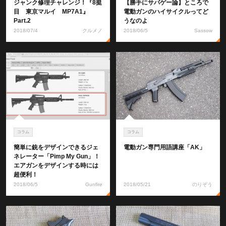
ジャンク修理チャレンジ！『8挺
【勝手にサバゲー論】ところで
目 東京マルイ MP7A1』
電動ガンのハイサイクルってど
Part.2
うなのよ
2018/07/4
クルメノ
2018/06/5
Sassow
コラム
コラム
簡単に銃をデザインできるジェ
電動ガン専門用語講座「AK」
ネレーター「Pimp My Gun」！
エアガンをデザインする時には
超便利！
2018/06/5
Gunfire
2018/05/21
のりぞう