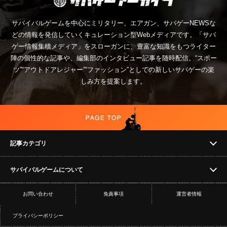
サバイバルゲームを中心にミリタリー、エアガン、サバゲーNEWSな
どの情報を発信していくキュレーション型Webメディアです。「サバ
ゲー情報集積メディア」をスローガンに、豊富な知識をもつライター
陣の個性的な記事や、編集部のインタビュー記事を随時配信。“スポー
ツ”“アウトドアレジャー”“ファッション”としての新しいサバゲーの楽
しみ方を提案します。
記事カテゴリ
サバイバルゲームについて
NEWS
お問い合わせ
免責事項
運営者情報
フィールド
イベント
プライバシーポリシー
ショップ
コラム