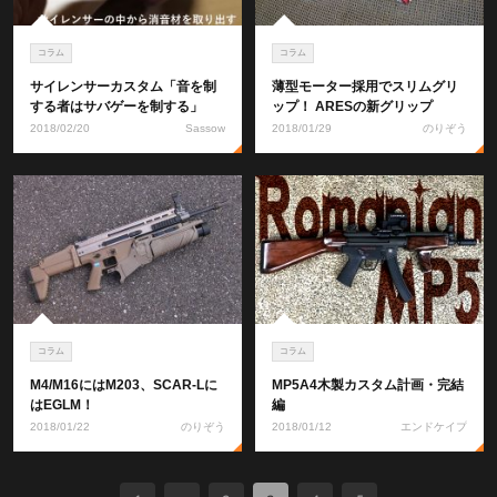
コラム
コラム
サイレンサーカスタム「音を制
薄型モーター採用でスリムグリ
する者はサバゲーを制する」
ップ！ ARESの新グリップ
2018/02/20
Sassow
2018/01/29
のりぞう
コラム
コラム
M4/M16にはM203、SCAR-Lに
MP5A4木製カスタム計画・完結
はEGLM！
編
2018/01/22
のりぞう
2018/01/12
エンドケイプ