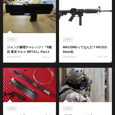
コラム
コラム
ジャンク修理チャレンジ！『8挺
M4のSMGってなんだ？AR15の
目 東京マルイ MP7A1』Part.3
9mm化
2018/07/25
クルメノ
2018/07/17
のりぞう
コラム
コラム