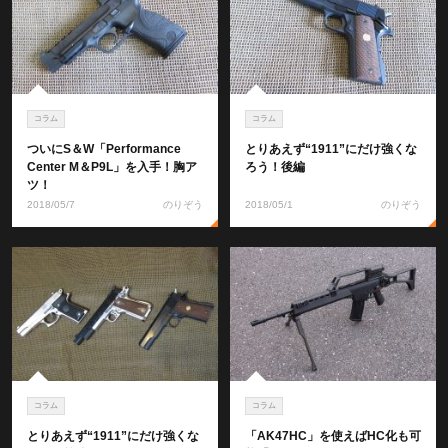
コラム
コラム
ついにS＆W「Performance
とりあえず“1911”にだけ強くな
Center M＆P9L」を入手！胸ア
ろう！後編
ツ！
2018/05/7
のりぞう
2018/05/1
のりぞう
コラム
コラム
とりあえず“1911”にだけ強くな
「AK47HC」を使えばHC化も可