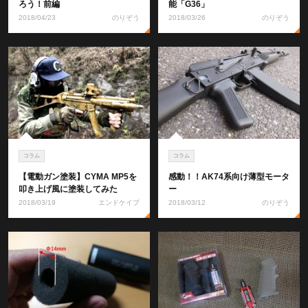
ろう！前編
能「G36」
2018/04/23
のりぞう
2018/03/26
のりぞう
コラム
コラム
【電動ガン塗装】CYMA MP5を
感動！！AK74系向け薄型モータ
叩き上げ風に塗装してみた
ー
2018/03/19
エンドケイプ
2018/03/12
のりぞう