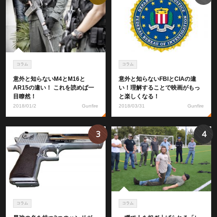
コラム
コラム
意外と知らないM4とM16と
意外と知らないFBIとCIAの違
AR15の違い！ これを読めば一
い！理解することで映画がもっ
目瞭然！
と楽しくなる！
2018/01/2
Gunfire
2018/03/31
Gunfire
3
4
コラム
コラム