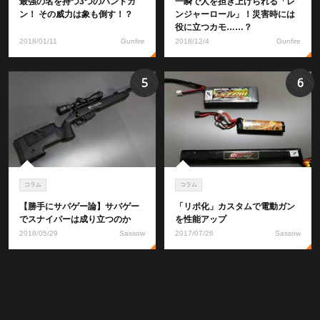
最強の名を持つ3つのハンドガ
一瞬で人を担ぎ上げられる「レ
ン！ その威力は象も倒す！？
ンジャーロール」！災害時には
役に立つカモ……？
2018/01/11
Gunfire
2018/12/4
Gunfire
5
6
コラム
コラム
【勝手にサバゲー論】サバゲー
「リポ化」カスタムで電動ガン
でスナイパーは成り立つのか
を性能アップ
2018/05/29
Sassow
2017/07/26
Sassow