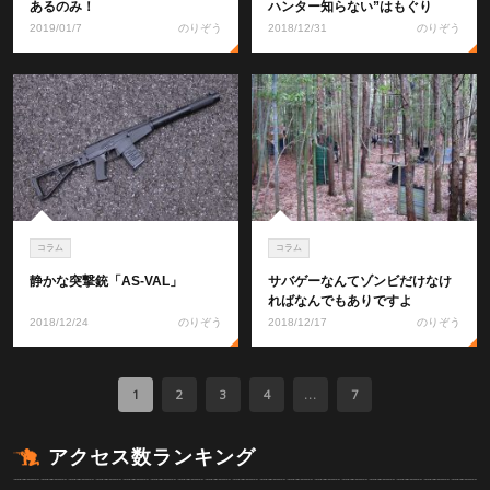
あるのみ！
ハンター知らない”はもぐり
2019/01/7
のりぞう
2018/12/31
のりぞう
コラム
コラム
静かな突撃銃「AS-VAL」
サバゲーなんてゾンビだけなけ
ればなんでもありですよ
2018/12/24
のりぞう
2018/12/17
のりぞう
1
2
3
4
...
7
アクセス数ランキング