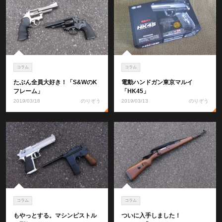
コラム
コラム
たぶん全員大好き！「S&WのK
電動ハンドガン東京マルイ
フレーム」
「HK45」
2019/03/18
のりぞう
2019/03/13
のりぞう
コラム
コラム
もやっとする。マシンピストル
ついに入手しました！