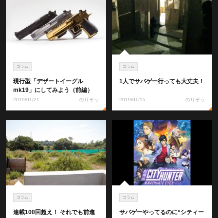
コラム
コラム
現行型「デザートイーグル
1人でサバゲー行っても大丈夫！
mk19」にしてみよう（前編）
2019/01/21
のりぞう
2019/01/15
のりぞう
コラム
コラム
連載100回超え！ それでも前進
サバゲーやってるのに“シティー