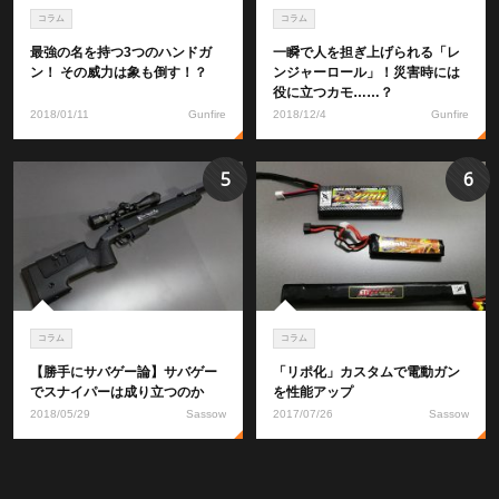
コラム
コラム
最強の名を持つ3つのハンドガ
一瞬で人を担ぎ上げられる「レ
ン！ その威力は象も倒す！？
ンジャーロール」！災害時には
役に立つカモ……？
2018/01/11
Gunfire
2018/12/4
Gunfire
5
6
コラム
コラム
【勝手にサバゲー論】サバゲー
「リポ化」カスタムで電動ガン
でスナイパーは成り立つのか
を性能アップ
2018/05/29
Sassow
2017/07/26
Sassow