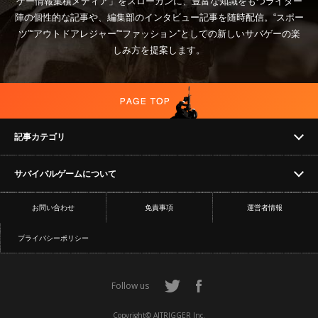
ゲー情報集積メディア」をスローガンに、豊富な知識をもつライター
陣の個性的な記事や、編集部のインタビュー記事を随時配信。“スポー
ツ”“アウトドアレジャー”“ファッション”としての新しいサバゲーの楽
しみ方を提案します。
記事カテゴリ
サバイバルゲームについて
NEWS
お問い合わせ
免責事項
運営者情報
フィールド
イベント
プライバシーポリシー
ショップ
コラム
Follow us
サバイバルゲームの遊び方
サバゲー動画
Copyright© AITRIGGER Inc.