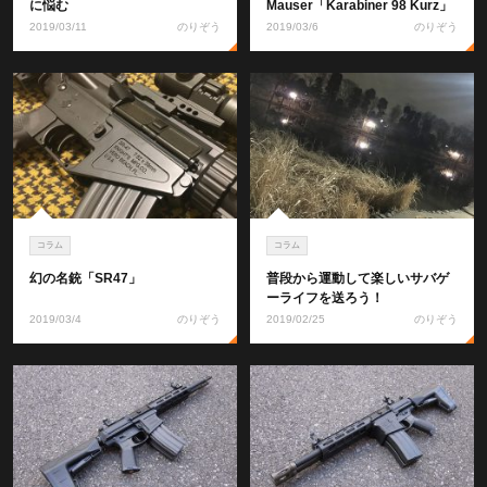
に悩む
Mauser「Karabiner 98 Kurz」
2019/03/11
のりぞう
2019/03/6
のりぞう
コラム
コラム
幻の名銃「SR47」
普段から運動して楽しいサバゲ
ーライフを送ろう！
2019/03/4
のりぞう
2019/02/25
のりぞう