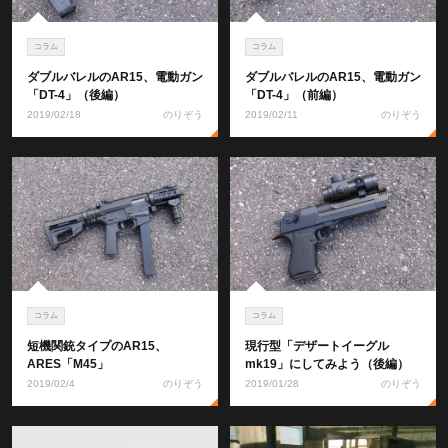
コラム
コラム
ダブルバレルのAR15、電動ガン
ダブルバレルのAR15、電動ガン
「DT-4」（後編）
「DT-4」（前編）
2019/02/18
のりぞう
2019/02/11
のりぞう
コラム
コラム
短機関銃タイプのAR15、
現行型「デザートイーグル
ARES「M45」
mk19」にしてみよう（後編）
2019/02/4
のりぞう
2019/01/28
のりぞう