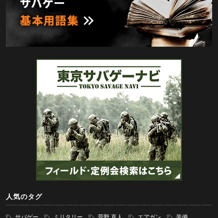
人気のタグ
サバゲー
ミリタリー
菅野 直人
エアガン
装備