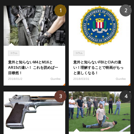
1
2
コラム
コラム
意外と知らないM4とM16と
意外と知らないFBIとCIAの違
AR15の違い！ これを読めば一
い！理解することで映画がもっ
目瞭然！
と楽しくなる！
2018/01/2
Gunfire
2018/03/31
Gunfire
3
4