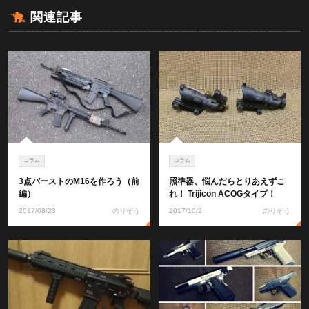
関連記事
コラム
コラム
3点バーストのM16を作ろう（前
照準器、悩んだらとりあえずこ
編）
れ！ Trijicon ACOGタイプ！
2017/08/23
のりぞう
2017/10/2
のりぞう