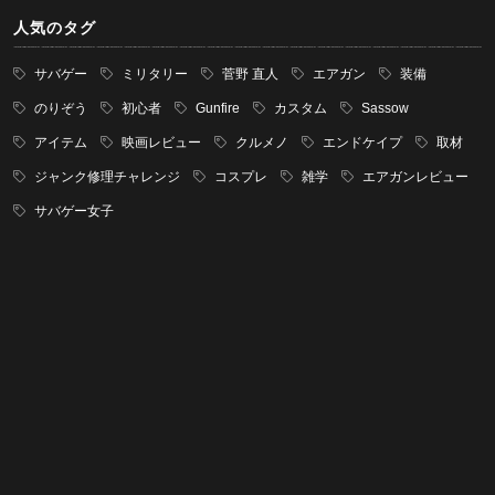
人気のタグ
サバゲー
ミリタリー
菅野 直人
エアガン
装備
のりぞう
初心者
Gunfire
カスタム
Sassow
アイテム
映画レビュー
クルメノ
エンドケイプ
取材
ジャンク修理チャレンジ
コスプレ
雑学
エアガンレビュー
サバゲー女子