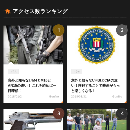
アクセス数ランキング
1
2
コラム
コラム
意外と知らないM4とM16と
意外と知らないFBIとCIAの違
AR15の違い！ これを読めば一
い！理解することで映画がもっ
目瞭然！
と楽しくなる！
2018/01/2
Gunfire
2018/03/31
Gunfire
3
4