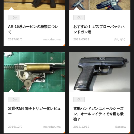
コラム
コラム
AR-15系カービンの種類につい
おすすめ！ ガスブローバックハ
て
ンドガン達
2017/01/6
marodaruma
2017/05/31
のりぞう
コラム
コラム
次世代M4 電子トリガー化レビュ
電動ハンドガンはオールシーズ
ー
ン、オールマイティで今度も最
強？
2016/12/9
marodaruma
2017/12/12
Sassow