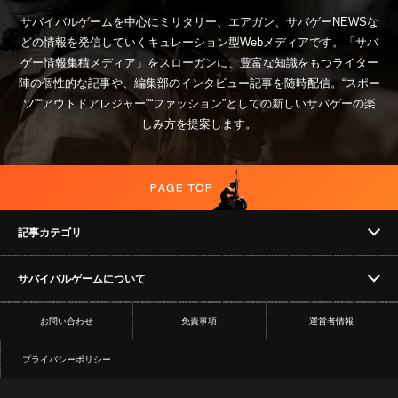
サバイバルゲームを中心にミリタリー、エアガン、サバゲーNEWSな
どの情報を発信していくキュレーション型Webメディアです。「サバ
ゲー情報集積メディア」をスローガンに、豊富な知識をもつライター
陣の個性的な記事や、編集部のインタビュー記事を随時配信。“スポー
ツ”“アウトドアレジャー”“ファッション”としての新しいサバゲーの楽
しみ方を提案します。
記事カテゴリ
サバイバルゲームについて
NEWS
お問い合わせ
免責事項
運営者情報
フィールド
イベント
プライバシーポリシー
ショップ
コラム