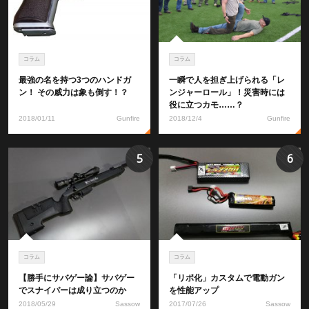
コラム
コラム
最強の名を持つ3つのハンドガ
一瞬で人を担ぎ上げられる「レ
ン！ その威力は象も倒す！？
ンジャーロール」！災害時には
役に立つカモ……？
2018/01/11
Gunfire
2018/12/4
Gunfire
5
6
コラム
コラム
【勝手にサバゲー論】サバゲー
「リポ化」カスタムで電動ガン
でスナイパーは成り立つのか
を性能アップ
2018/05/29
Sassow
2017/07/26
Sassow