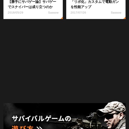
【勝手にサバゲー論】サバゲー
「リポ化」カスタムで電動ガン
でスナイパーは成り立つのか
を性能アップ
2018/05/29
Sassow
2017/07/26
Sassow