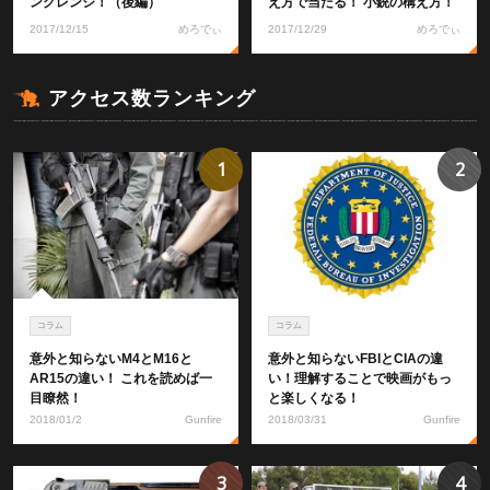
ングレンジ！（後編）
え方で当たる！ 小銃の構え方！
2017/12/15
めろでぃ
2017/12/29
めろでぃ
アクセス数ランキング
1
2
コラム
コラム
意外と知らないM4とM16と
意外と知らないFBIとCIAの違
AR15の違い！ これを読めば一
い！理解することで映画がもっ
目瞭然！
と楽しくなる！
2018/01/2
Gunfire
2018/03/31
Gunfire
3
4