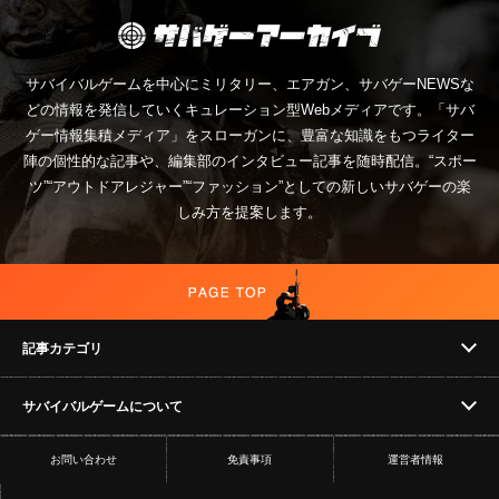
サバイバルゲームを中心にミリタリー、エアガン、サバゲーNEWSな
どの情報を発信していくキュレーション型Webメディアです。「サバ
ゲー情報集積メディア」をスローガンに、豊富な知識をもつライター
陣の個性的な記事や、編集部のインタビュー記事を随時配信。“スポー
ツ”“アウトドアレジャー”“ファッション”としての新しいサバゲーの楽
しみ方を提案します。
記事カテゴリ
サバイバルゲームについて
NEWS
お問い合わせ
免責事項
運営者情報
フィールド
イベント