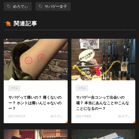
めろでぃ
サバゲー女子
関連記事
コラム
コラム
サバゲって痛いの？ 痛くないの
サバゲー合コンって出会いの
ー？ ホントは痛いんじゃないの
場？ 本当にあんなことやこんな
ー？
ことになるのー？
2017/07/13
めろでぃ
2017/09/8
めろでぃ