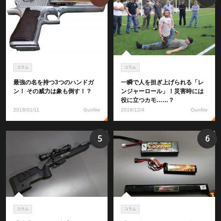
コラム
コラム
最強の名を持つ3つのハンドガ
一瞬で人を担ぎ上げられる「レ
ン！ その威力は象も倒す！？
ンジャーロール」！災害時には
役に立つカモ……？
2018/01/11
Gunfire
2018/12/4
Gunfire
5
6
コラム
コラム