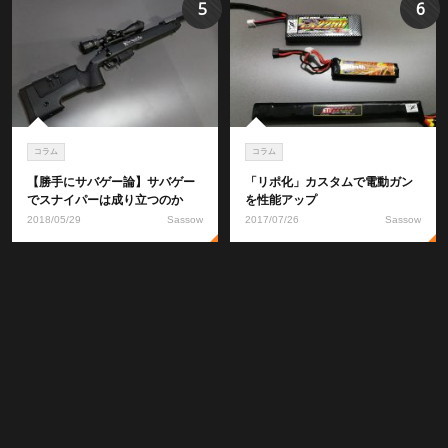
5
6
コラム
コラム
【勝手にサバゲー論】サバゲー
「リポ化」カスタムで電動ガン
でスナイパーは成り立つのか
を性能アップ
2018/05/29
Sassow
2017/07/26
Sassow