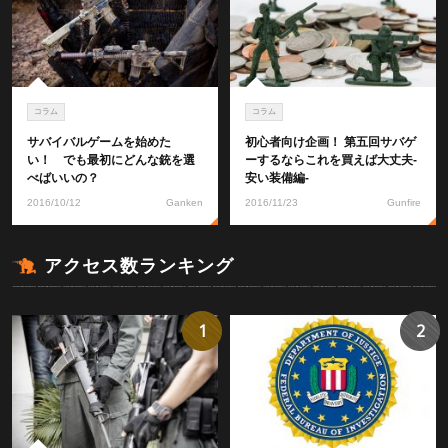
コラム
コラム
サバイバルゲームを始めた
初心者向け企画！ 第五回サバゲ
い！ でも最初にどんな銃を選
ーするならこれを買えば大丈夫-
べばいいの？
安い装備編-
2016/10/12
Ganken
2016/11/23
Gunfire
アクセス数ランキング
1
2