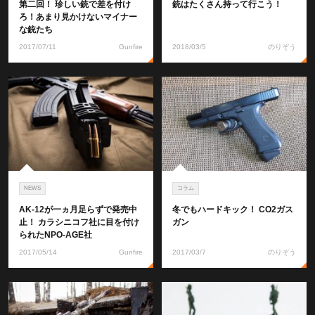
第二回！ 珍しい銃で差を付け
銃はたくさん持って行こう！
ろ！あまり見かけないマイナー
な銃たち
2017/07/11
Gunfire
2018/03/5
のりぞう
NEWS
コラム
AK-12が一ヵ月足らずで発売中
冬でもハードキック！ CO2ガス
止！ カラシニコフ社に目を付け
ガン
られたNPO-AGE社
2017/05/14
Gunfire
2017/03/7
のりぞう