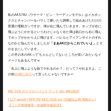
私のAKS74U（ウサーマ・ビン・ラーディンモデル）はメカボッ
クスとチャンバーをバラして磨いたり調整して組みあげただけの
普通の電動ガンですが、弾が右に飛んでいきます。ホップが右に
飛ぶようにかかるというわけじゃなく出た弾は銃口から右に飛ん
でホップがかかり上に飛びます。バレルとアイアンサイトのずれ
なのかと悩んだりしましたが
「まあAKだからこれでいいよ」
とそ
のままにしています。
この手の木のAKって“ちゃんとしてないところが良い”みたいなイ
メージもあるんですｗ
「右上に飛ぶような銃でヤれるのか？」だって？やれますよ。こ
の前
5m前に出ろ
って言ったじゃないですかー
WE SVD ガスブローバック ウッド Ver. WEGB20
[ LCT airsoft ] RPK NV AEG 2016 ver. (18歳以上用 電動ガン)
【二ヶ月無償修理・初速動作確認済】