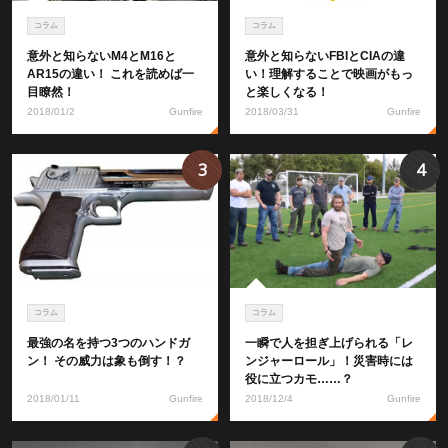
コラム
コラム
意外と知らないM4とM16と
意外と知らないFBIとCIAの違
AR15の違い！ これを読めば一
い！理解することで映画がもっ
目瞭然！
と楽しくなる！
2018/01/2
Gunfire
2018/03/31
Gunfire
3
4
コラム
コラム
最強の名を持つ3つのハンドガ
一瞬で人を担ぎ上げられる「レ
ン！ その威力は象も倒す！？
ンジャーロール」！災害時には
役に立つカモ……？
2018/01/11
Gunfire
2018/12/4
Gunfire