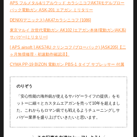
APS フルメタル&リアルウッド カラシニコフAK74モデルブロー
バック電動ガン ASK-201 エアガン ミリタリー
DENIX(デニックス) AK47カラシニコフ [1086]
東京マルイ 次世代電動ガン AK102 |エアガン本体|電動ガン|AK系|
サバゲー|ミリタリー|
[ APS airsoft ] AKS74U クリンコフ (ブローバック) [ASK205]【二
ヶ月無償修理・初速動作確認済】
CYMA PP-19 BIZON 電動ガン PBS-1 タイプ サプレッサー 付属
のりぞう
「安心性能の海外銃が使えるサバゲーライフの提供」をモ
ットーに細々とカスタムエアガンを売って10年を超えまし
た。これからもロマン銃でも戦えるようチューニングしサ
バゲー業界を盛り上げていきたいと思います。