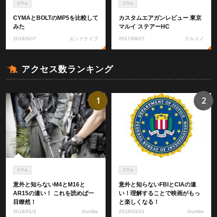
コラム
コラム
CYMAとBOLTのMP5を比較して
カスタムエアガンレビュー 東京
みた
マルイ ステアーHC
2018/02/7
エンドケイプ
2017/09/27
クルメノ
アクセス数ランキング
1
2
コラム
コラム
意外と知らないM4とM16と
意外と知らないFBIとCIAの違
AR15の違い！ これを読めば一
い！理解することで映画がもっ
目瞭然！
と楽しくなる！
2018/01/2
Gunfire
2018/03/31
Gunfire