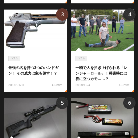
3
4
コラム
コラム
最強の名を持つ3つのハンドガ
一瞬で人を担ぎ上げられる「レ
ン！ その威力は象も倒す！？
ンジャーロール」！災害時には
役に立つカモ……？
2018/01/11
Gunfire
2018/12/4
Gunfire
5
6