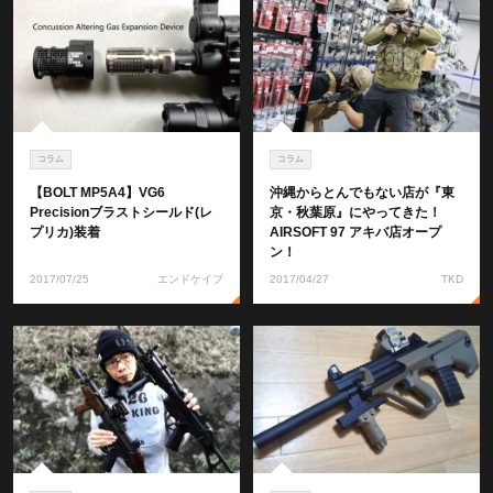
コラム
コラム
【BOLT MP5A4】VG6
沖縄からとんでもない店が『東
Precisionブラストシールド(レ
京・秋葉原』にやってきた！
プリカ)装着
AIRSOFT 97 アキバ店オープ
ン！
2017/07/25
エンドケイプ
2017/04/27
TKD