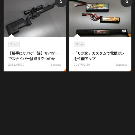
5
6
コラム
コラム
【勝手にサバゲー論】サバゲー
「リポ化」カスタムで電動ガン
でスナイパーは成り立つのか
を性能アップ
2018/05/29
Sassow
2017/07/26
Sassow