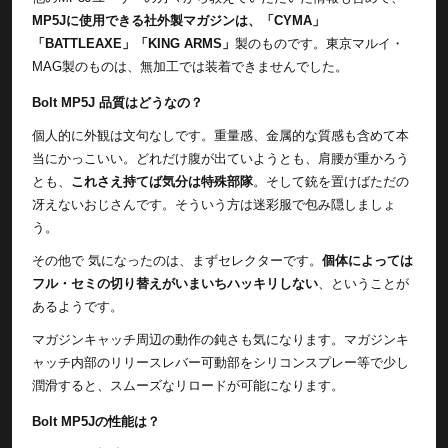
MP5Jに使用できる社外製マガジンは、「CYMA」
「BATTLEAXE」「KING ARMS」
製のものです。東京マルイ・
MAG製のものは、無加工では装着できませんでした。
Bolt MP5J 品質はどうなの？
個人的に外観は文句なしです。重量感、金属的な質感も含めて本
当にかっこいい。どれだけ腹が出ていようとも、肩腰が重かろう
とも、
これさえ持てば気分は特殊部隊
。そして銃を置けばただの
冴えないおじさんです。そういう方は迷彩服で包み隠しましょ
う。
その他で 気になったのは、まずセレクターです。
個体によっては
フル・セミの切り替えがいまいちハッキリしない
、ということが
あるようです。
マガジンキャッチ周辺の動作の鈍さも気になります。マガジンキ
ャッチ内部のリリースレバー可動部をシリコンスプレー等で少し
潤滑すると、スムーズなリロードが可能になります。
Bolt MP5Jの性能は？