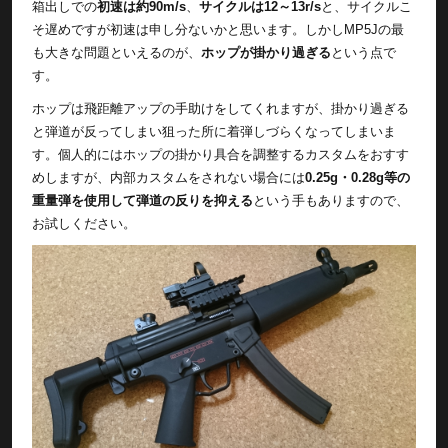
箱出しでの
初速は約90m/s
、
サイクルは12～13r/s
と、サイクルこ
そ遅めですが初速は申し分ないかと思います。しかしMP5Jの最
も大きな問題といえるのが、
ホップが掛かり過ぎる
という点で
す。
ホップは飛距離アップの手助けをしてくれますが、掛かり過ぎる
と弾道が反ってしまい狙った所に着弾しづらくなってしまいま
す。個人的にはホップの掛かり具合を調整するカスタムをおすす
めしますが、内部カスタムをされない場合には
0.25g・0.28g等の
重量弾を使用して弾道の反りを抑える
という手もありますので、
お試しください。