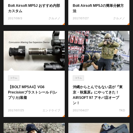
Bolt Airsoft MP5J おすすめ内部
Bolt Airsoft MP5Jの簡単分解方
カスタム
法
2017/08/3
クルメノ
2017/07/27
クルメノ
コラム
コラム
【BOLT MP5A4】VG6
沖縄からとんでもない店が『東
Precisionブラストシールド(レ
京・秋葉原』にやってきた！
プリカ)装着
AIRSOFT 97 アキバ店オープ
ン！
2017/07/25
エンドケイプ
2017/04/27
TKD