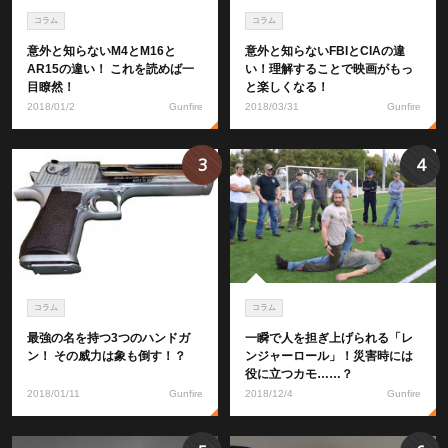
コラム
コラム
意外と知らないM4とM16と
意外と知らないFBIとCIAの違
AR15の違い！ これを読めば一
い！理解することで映画がもっ
目瞭然！
と楽しくなる！
2018/01/2
Gunfire
2018/03/31
Gunfire
3
4
コラム
コラム
最強の名を持つ3つのハンドガ
一瞬で人を担ぎ上げられる「レ
ン！ その威力は象も倒す！？
ンジャーロール」！災害時には
役に立つカモ……？
2018/01/11
Gunfire
2018/12/4
Gunfire