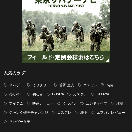
人気のタグ
サバゲー
ミリタリー
菅野 直人
エアガン
装備
のりぞう
初心者
Gunfire
カスタム
Sassow
アイテム
映画レビュー
クルメノ
エンドケイプ
取材
ジャンク修理チャレンジ
コスプレ
雑学
エアガンレビュー
サバゲー女子