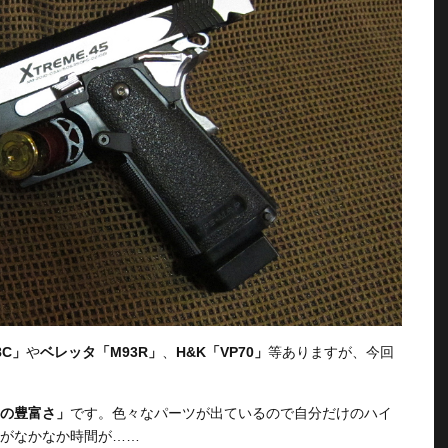
8C」
や
ベレッタ「M93R」
、
H&K「VP70」
等ありますが、今回
の豊富さ」
です。色々なパーツが出ているので自分だけのハイ
がなかなか時間が……