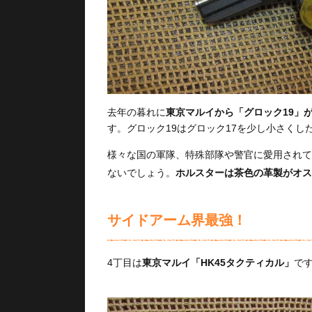
去年の暮れに
東京マルイから「グロック19」
す。グロック19はグロック17を少し小さくし
様々な国の軍隊、特殊部隊や警官に愛用されて
ないでしょう。
ホルスターは茶色の革製がオス
サイドアーム界最強！
4丁目は
東京マルイ「HK45タクティカル」
で