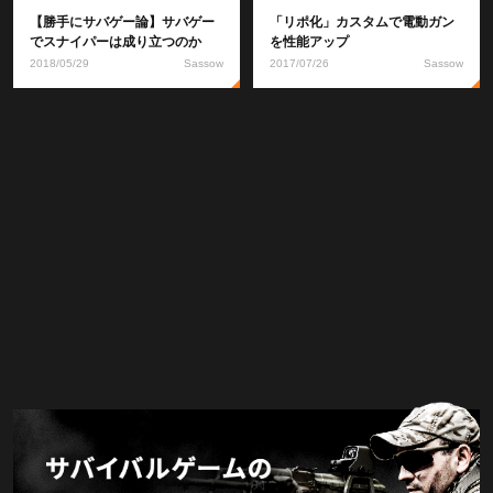
【勝手にサバゲー論】サバゲー
「リポ化」カスタムで電動ガン
でスナイパーは成り立つのか
を性能アップ
2018/05/29
Sassow
2017/07/26
Sassow