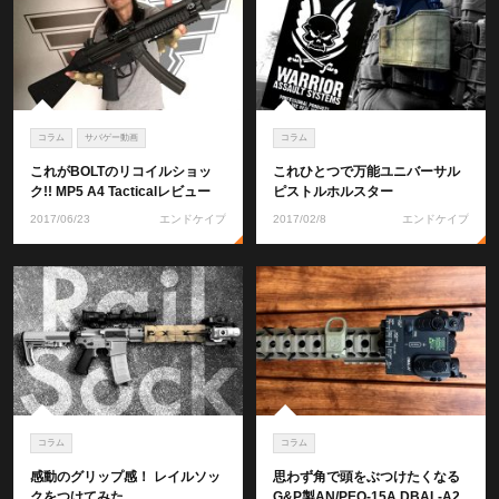
コラム
サバゲー動画
コラム
これがBOLTのリコイルショッ
これひとつで万能ユニバーサル
ク!! MP5 A4 Tacticalレビュー
ピストルホルスター
2017/06/23
エンドケイプ
2017/02/8
エンドケイプ
コラム
コラム
感動のグリップ感！ レイルソッ
思わず角で頭をぶつけたくなる
クをつけてみた
G&P製AN/PEQ-15A DBAL-A2