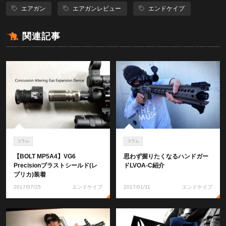
エアガン
エアガンレビュー
エンドケイプ
関連記事
コラム
コラム
【BOLT MP5A4】VG6
思わず握りたくなるハンドガー
Precisionブラストシールド(レ
ドLVOA-C紹介
プリカ)装着
2017/07/25
エンドケイプ
2017/01/11
エンドケイプ