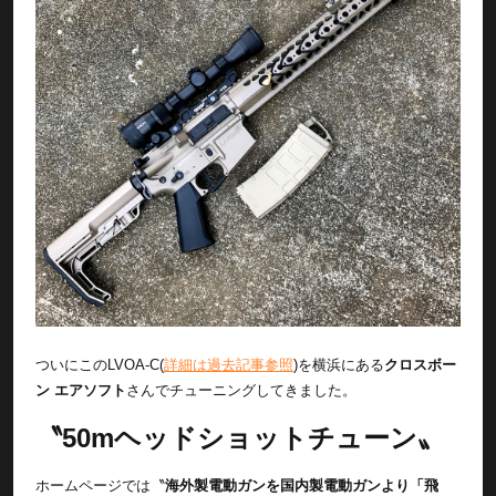
ついにこのLVOA-C(
詳細は過去記事参照
)を横浜にある
クロスボー
ン エアソフト
さんでチューニングしてきました。
〝50mヘッドショットチューン〟
ホームページでは〝
海外製電動ガンを国内製電動ガンより「飛