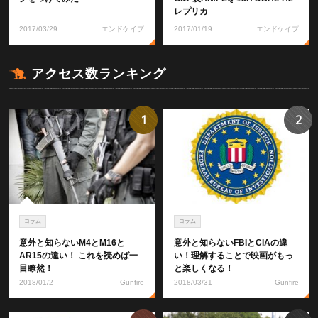
レプリカ
2017/03/29
エンドケイプ
2017/01/19
エンドケイプ
アクセス数ランキング
1
2
コラム
コラム
意外と知らないM4とM16と
意外と知らないFBIとCIAの違
AR15の違い！ これを読めば一
い！理解することで映画がもっ
目瞭然！
と楽しくなる！
2018/01/2
Gunfire
2018/03/31
Gunfire