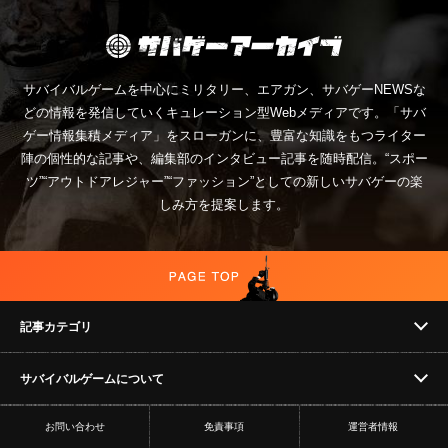
サバイバルゲームを中心にミリタリー、エアガン、サバゲーNEWSな
どの情報を発信していくキュレーション型Webメディアです。「サバ
ゲー情報集積メディア」をスローガンに、豊富な知識をもつライター
陣の個性的な記事や、編集部のインタビュー記事を随時配信。“スポー
ツ”“アウトドアレジャー”“ファッション”としての新しいサバゲーの楽
しみ方を提案します。
記事カテゴリ
サバイバルゲームについて
NEWS
お問い合わせ
免責事項
運営者情報
フィールド
イベント