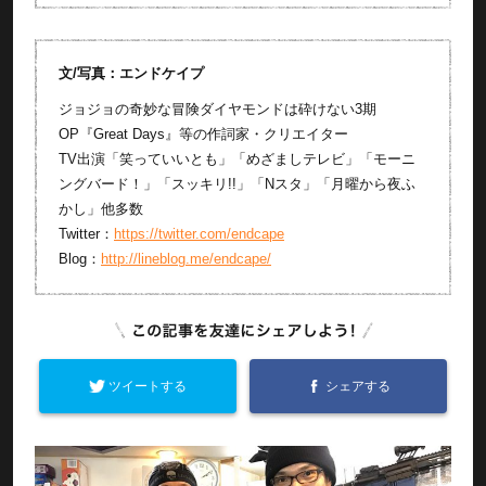
文/写真：エンドケイプ
ジョジョの奇妙な冒険ダイヤモンドは砕けない3期
OP『Great Days』等の作詞家・クリエイター
TV出演「笑っていいとも」「めざましテレビ」「モーニ
ングバード！」「スッキリ!!」「Nスタ」「月曜から夜ふ
かし」他多数
Twitter：
https://twitter.com/endcape
Blog：
http://lineblog.me/endcape/
ツイートする
シェアする