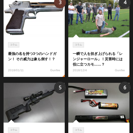
3
4
コラム
コラム
最強の名を持つ3つのハンドガ
一瞬で人を担ぎ上げられる「レ
ン！ その威力は象も倒す！？
ンジャーロール」！災害時には
役に立つカモ……？
2018/01/11
Gunfire
2018/12/4
Gunfire
5
6
コラム
コラム