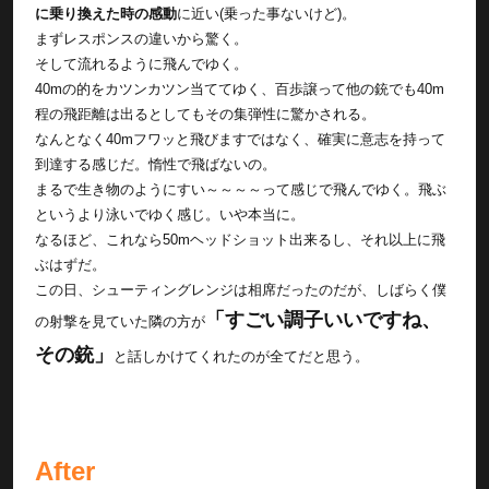
に乗り換えた時の感動
に近い(乗った事ないけど)。
まずレスポンスの違いから驚く。
そして流れるように飛んでゆく。
40mの的をカツンカツン当ててゆく、百歩譲って他の銃でも40m
程の飛距離は出るとしてもその集弾性に驚かされる。
なんとなく40mフワッと飛びますではなく、確実に意志を持って
到達する感じだ。惰性で飛ばないの。
まるで生き物のようにすい～～～～って感じで飛んでゆく。飛ぶ
というより泳いでゆく感じ。いや本当に。
なるほど、これなら50mヘッドショット出来るし、それ以上に飛
ぶはずだ。
この日、シューティングレンジは相席だったのだが、しばらく僕
「すごい調子いいですね、
の射撃を見ていた隣の方が
その銃」
と話しかけてくれたのが全てだと思う。
After