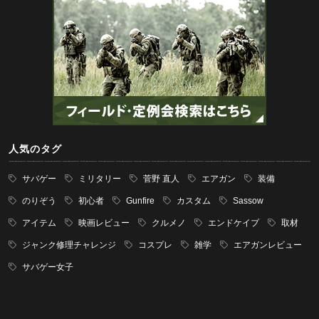
人気のタグ
サバゲー
ミリタリー
菅野 直人
エアガン
装備
のりぞう
初心者
Gunfire
カスタム
Sassow
アイテム
映画レビュー
クルメノ
エンドケイプ
取材
ジャンク修理チャレンジ
コスプレ
雑学
エアガンレビュー
サバゲー女子