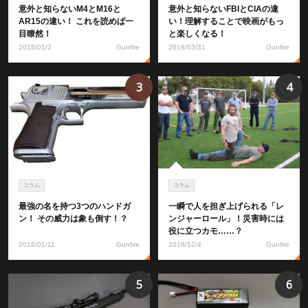
意外と知らないM4とM16と
意外と知らないFBIとCIAの違
AR15の違い！ これを読めば一
い！理解することで映画がもっ
目瞭然！
と楽しくなる！
2018/01/2
Gunfire
2018/03/31
Gunfire
3
4
コラム
コラム
最強の名を持つ3つのハンドガ
一瞬で人を担ぎ上げられる「レ
ン！ その威力は象も倒す！？
ンジャーロール」！災害時には
役に立つカモ……？
2018/01/11
Gunfire
2018/12/4
Gunfire
5
6