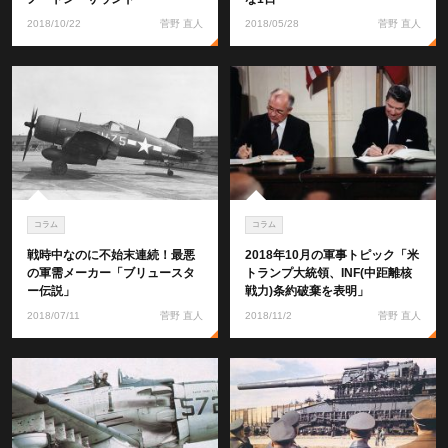
2018/10/22
菅野 直人
2018/05/28
菅野 直人
コラム
コラム
戦時中なのに不始末連続！最悪
2018年10月の軍事トピック「米
の軍需メーカー「ブリュースタ
トランプ大統領、INF(中距離核
ー伝説」
戦力)条約破棄を表明」
2018/07/11
菅野 直人
2018/11/2
菅野 直人