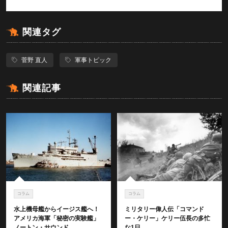
関連タグ
菅野 直人
軍事トピック
関連記事
コラム
コラム
水上機母艦からイージス艦へ！
ミリタリー偉人伝「コマンド
アメリカ海軍「秘密の実験艦」
ー・ケリー」ケリー伍長の多忙
ノートン・サウンド
な1日