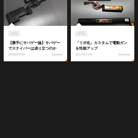
コラム
コラム
【勝手にサバゲー論】サバゲー
「リポ化」カスタムで電動ガン
でスナイパーは成り立つのか
を性能アップ
2018/05/29
Sassow
2017/07/26
Sassow