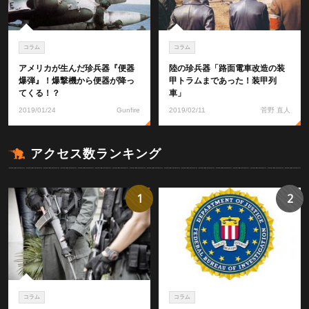
コラム
コラム
アメリカが生んだ珍兵器『便器
陸の珍兵器「路面電車改造の装
爆弾』！爆撃機から便器が降っ
甲トラムまであった！装甲列
てくる！？
車」
2019/01/24
Gunfire
2019/02/11
菅野 直人
アクセス数ランキング
1
2
コラム
コラム