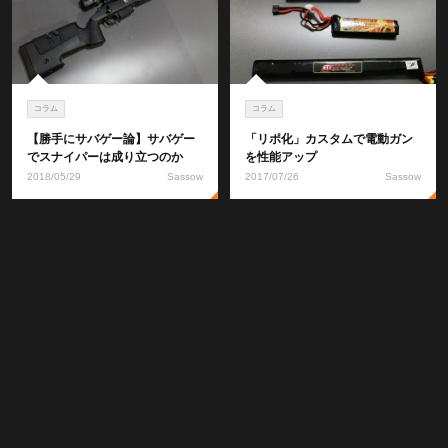
コラム
コラム
【勝手にサバゲー論】サバゲー
「リポ化」カスタムで電動ガン
でスナイパーは成り立つのか
を性能アップ
2018/05/29
Sassow
2017/07/26
Sassow