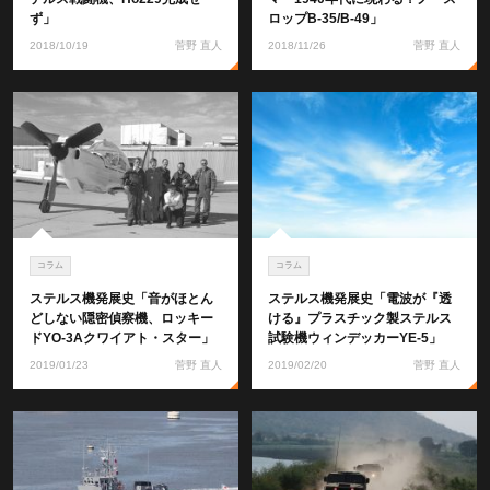
ず」
ロップB-35/B-49」
2018/10/19
菅野 直人
2018/11/26
菅野 直人
コラム
コラム
ステルス機発展史「音がほとん
ステルス機発展史「電波が『透
どしない隠密偵察機、ロッキー
ける』プラスチック製ステルス
ドYO-3Aクワイアト・スター」
試験機ウィンデッカーYE-5」
2019/01/23
菅野 直人
2019/02/20
菅野 直人