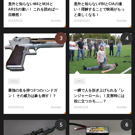
意外と知らないM4とM16と
意外と知らないFBIとCIAの違
AR15の違い！ これを読めば一
い！理解することで映画がもっ
目瞭然！
と楽しくなる！
2018/01/2
Gunfire
2018/03/31
Gunfire
3
4
コラム
コラム
最強の名を持つ3つのハンドガ
一瞬で人を担ぎ上げられる「レ
ン！ その威力は象も倒す！？
ンジャーロール」！災害時には
役に立つカモ……？
2018/01/11
Gunfire
2018/12/4
Gunfire
5
6