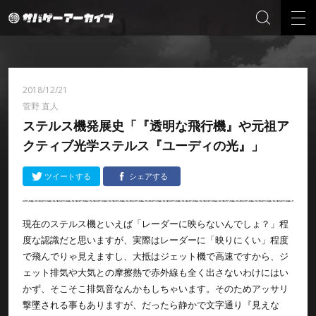
2018/12/21
菅野 直人
ステルス機発展史「『透明な飛行機』や元祖ア
クティブ光学ステルス『ユーディの光』」
ツイートする
シェアする
現在のステルス機といえば「レーダーに映らないんでしょ？」程
度な認識だと思いますが、実際はレーダーに「映りにくい」程度
で飛んでりゃ見えますし、大抵はジェット機で高速ですから、ジ
ェット排気や大気との摩擦熱で赤外線も全く出さないわけにはい
かず、そこそこ排気音なんかもしちゃいます。そのためアッサリ
撃墜される事もありますが、だったら静かで文字通り『見えな