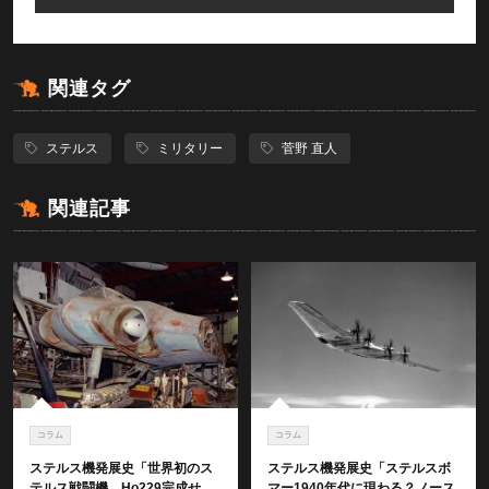
関連タグ
ステルス
ミリタリー
菅野 直人
関連記事
コラム
コラム
ステルス機発展史「世界初のス
ステルス機発展史「ステルスボ
テルス戦闘機、Ho229完成せ
マー1940年代に現わる？ノース