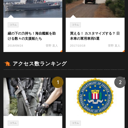
コラム
コラム
縁の下の力持ち！海自艦艇を助
買える！ カスタマイズする？ 日
ける数々の支援船たち
本車の軍用車両5選
2018/09/24
菅野 直人
2017/10/18
菅野 直人
アクセス数ランキング
1
2
コラム
コラム