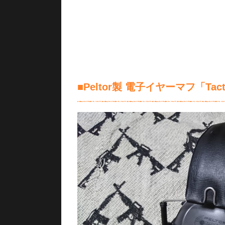
■Peltor製 電子イヤーマフ「Tacti