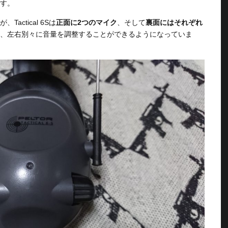
す。
ctical 6Sは
正面に2つのマイク
、そして
裏面にはそれぞれ
、左右別々に音量を調整することができるようになっていま