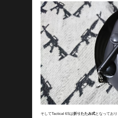
そしてTactical 6Sは
折りたたみ式
となっており