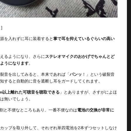
]
源を入れずに耳に装着すると
掌で耳を抑えているぐらいの高い
えるようになり、さらに
ステレオマイクのおかげでちゃんとど
ようになります
。
裂音を出してみると、本来であれば「
パンッ
！」という破裂音
知すると自動的に音を遮断し耳をガードしてくれます。
0m以上離れた可聴音を聴取できる
」とありますが、さすがによほ
は無いでしょう。
あって割と不便なところもあり、一番不便なのは
電池の交換が非常に
カップを取り外して、それぞれ単四電池を2本ずつセットしなけ