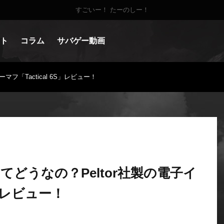
すごいー！ たーのしー！
ト
コラム
サバゲー動画
フ「Tactical 6S」レビュー！
どうなの？Peltor社製の電子イ
S」レビュー！