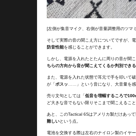
[左側が集音マイク、右側が音量調整用のツマミ
そして実際の音の聞こえ方についてですが、電
防音性能
を感じることができます。
しかし、電源を入れたとたんに周りの音が聞こ
ちらの方向から音が聞こえてくるか判別できる
また、電源を入れた状態で耳元で手を叩いて破
が「
ポスッ
……」という音になり、大音量を感
売り文句としては「
低音を増幅するころで10
ど大きな音でもない限りそこまで聞こえること
あと、このTactical 6Sはアメリカ製だけ
難しい
という点。
電池を交換する際は左右のナイロン製のイヤー