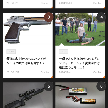
2018/01/2
Gunfire
2018/03/31
Gunfire
3
4
コラム
コラム
最強の名を持つ3つのハンドガ
一瞬で人を担ぎ上げられる「レ
ン！ その威力は象も倒す！？
ンジャーロール」！災害時には
役に立つカモ……？
2018/01/11
Gunfire
2018/12/4
Gunfire
5
6