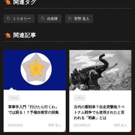
関連タグ
ミリタリー
自衛隊
菅野 直人
関連記事
コラム
コラム
軍事学入門「行けたら行くわ」
古代の重戦車？自走突撃砲？ベ
では困る！？予備自衛官の招集
トナム戦争でも使用されたと言
われる「戦象」とは
2018/06/6
菅野 直人
2018/06/13
菅野 直人