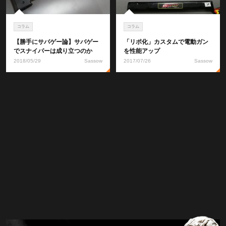
コラム
コラム
【勝手にサバゲー論】サバゲー
「リポ化」カスタムで電動ガン
でスナイパーは成り立つのか
を性能アップ
2018/05/29
Sassow
2017/07/26
Sassow