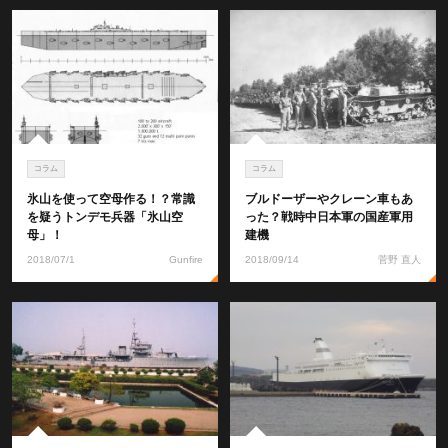
コラム
コラム
氷山を使って空母作る！？常識
ブルドーザーやクレーン車もあ
を疑うトンデモ兵器「氷山空
った？戦時中日本軍の国産軍用
母」！
建機
2018/07/1
Gunfire
2018/09/14
菅野 直人