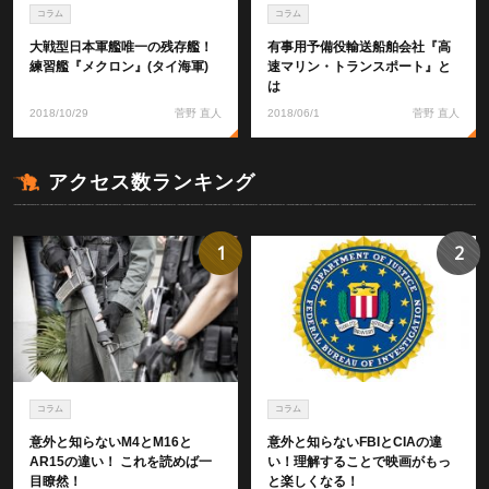
コラム
コラム
大戦型日本軍艦唯一の残存艦！
有事用予備役輸送船舶会社『高
練習艦『メクロン』(タイ海軍)
速マリン・トランスポート』と
は
2018/10/29
菅野 直人
2018/06/1
菅野 直人
アクセス数ランキング
1
2
コラム
コラム
意外と知らないM4とM16と
意外と知らないFBIとCIAの違
AR15の違い！ これを読めば一
い！理解することで映画がもっ
目瞭然！
と楽しくなる！