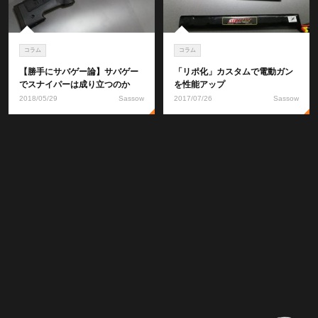
コラム
コラム
【勝手にサバゲー論】サバゲー
「リポ化」カスタムで電動ガン
でスナイパーは成り立つのか
を性能アップ
2018/05/29
Sassow
2017/07/26
Sassow