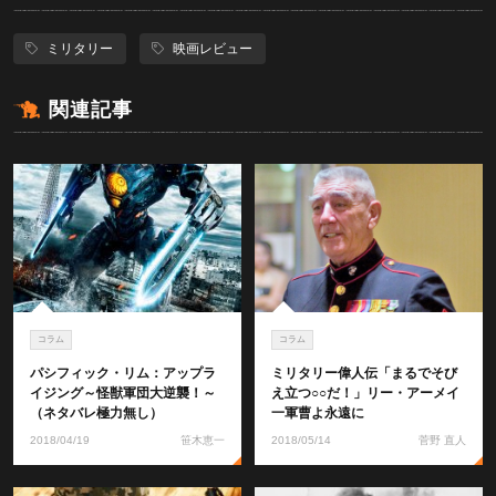
ミリタリー
映画レビュー
関連記事
コラム
コラム
パシフィック・リム：アップラ
ミリタリー偉人伝「まるでそび
イジング～怪獣軍団大逆襲！～
え立つ○○だ！」リー・アーメイ
（ネタバレ極力無し）
一軍曹よ永遠に
2018/04/19
笹木恵一
2018/05/14
菅野 直人