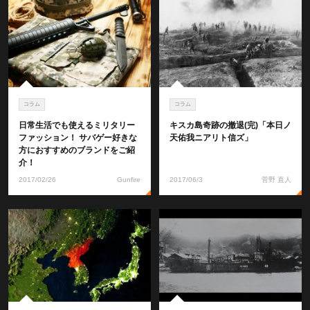
コラム
コラム
日常生活でも使えるミリタリー
キスカ島奇跡の撤退(完)「本日ノ
ファッション！ サバゲー好きな
天佑我ニアリト信ズ」
方におすすめのブランドをご紹
介！
2017/02/26
Gunfire
2017/06/3
菅野 直人