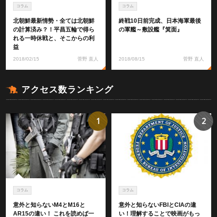
コラム
コラム
北朝鮮最新情勢・全ては北朝鮮
終戦10日前完成、日本海軍最後
の計算済み？！平昌五輪で得ら
の軍艦～敷設艦『箕面』
れる一時休戦と、そこからの利
益
2018/02/15
菅野 直人
2018/08/15
菅野 直人
アクセス数ランキング
1
2
コラム
コラム
意外と知らないM4とM16と
意外と知らないFBIとCIAの違
AR15の違い！ これを読めば一
い！理解することで映画がもっ