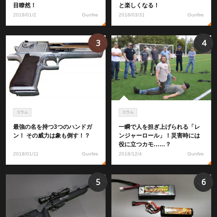
目瞭然！
と楽しくなる！
2018/01/2
Gunfire
2018/03/31
Gunfire
3
4
コラム
コラム
最強の名を持つ3つのハンドガ
一瞬で人を担ぎ上げられる「レ
ン！ その威力は象も倒す！？
ンジャーロール」！災害時には
役に立つカモ……？
2018/01/11
Gunfire
2018/12/4
Gunfire
5
6